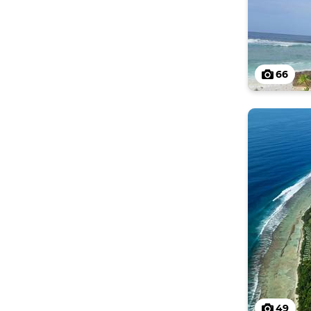
66
49