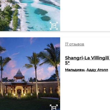
17 отзывов
Shangri-La Villingil
5*
Мальдивы
,
Адду Атолл