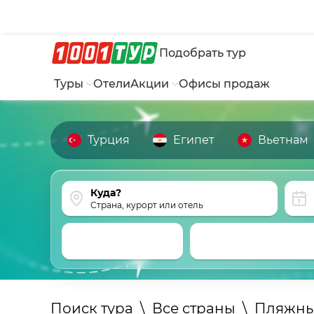
Подобрать тур
Туры
Отели
Акции
Офисы продаж
Турция
Египет
Вьетнам
Страна, курорт или отель
Поиск тура
\
Все страны
\
Пляжны