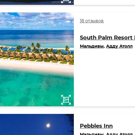
18 отзывов
South Palm Resort 
Мальдивы
,
Адду Атолл
Pebbles Inn
Мальдивы
,
Адду Атолл