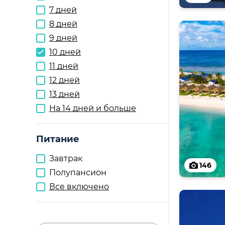
7 дней
8 дней
9 дней
10 дней
11 дней
12 дней
13 дней
На 14 дней и больше
Питание
Завтрак
146
Полупансион
Все включено