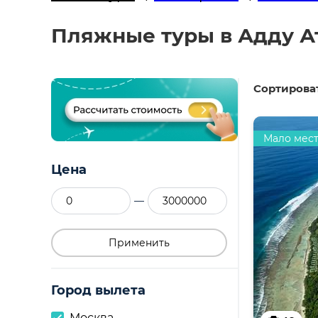
Пляжные туры в Адду Ат
Сортироват
Мало мес
Цена
—
Применить
Город вылета
Москва