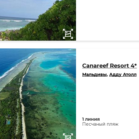
Canareef Resort 4*
Мальдивы
,
Адду Атолл
1 линия
Песчаный пляж