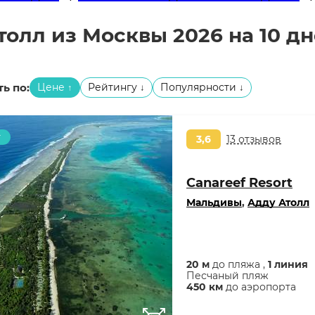
олл из Москвы 2026 на 10 д
ь по:
Цене
Рейтингу
Популярности
↑
↓
↓
т
3,6
13 отзывов
Canareef Resort
Мальдивы
,
Адду Атолл
20 м
до пляжа ,
1 линия
Песчаный пляж
450 км
до аэропорта