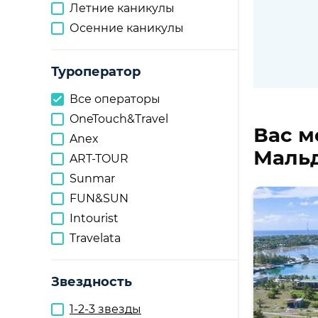
Летние каникулы
Осенние каникулы
Туроператор
Все операторы
OneTouch&Travel
Вас м
Anex
Мальд
ART-TOUR
Sunmar
FUN&SUN
Intourist
Travelata
Звездность
1-2-3 звезды