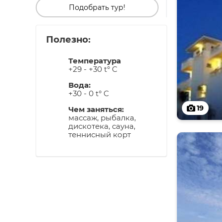
Подобрать тур!
Полезно:
Температура
+29 - +30 t° C
Вода:
+30 - 0 t° C
19
Чем заняться:
массаж, рыбалка,
дискотека, сауна,
теннисный корт