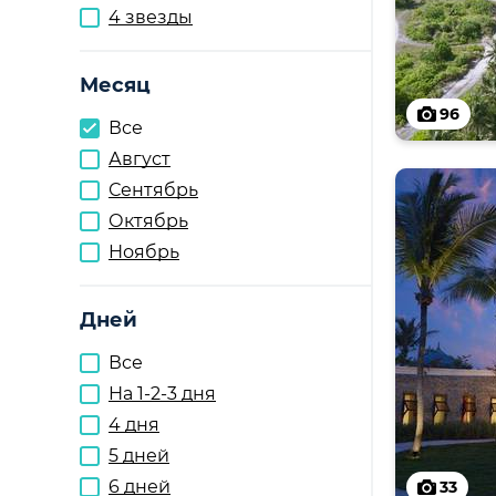
4 звезды
Месяц
96
Все
Август
Сентябрь
Октябрь
Ноябрь
Дней
Все
На 1-2-3 дня
4 дня
5 дней
6 дней
33