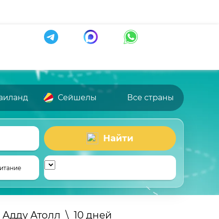
аиланд
Сейшелы
Все страны
Найти
итание
Адду Атолл
\
10 дней