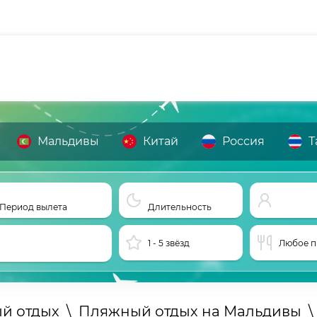
Мальдивы
Китай
Россия
Т
Период вылета
Длительность
1 - 5 звёзд
Любое п
й отдых
\
Пляжный отдых на Мальдивы
\