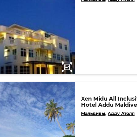
Xen Midu All Inclus
Hotel Addu Maldive
Мальдивы
,
Адду Атолл