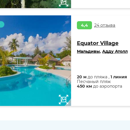
т
4,4
24 отзыва
Equator Village
Мальдивы
,
Адду Атолл
20 м
до пляжа ,
1 линия
Песчаный пляж
450 км
до аэропорта