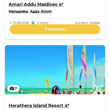
Amari Addu Maldives 4*
Мальдивы
,
Адду Атолл
С
15.08.2026
4 ночи
2-x мест. номер
Уточнить
7
Herathera Island Resort 4*