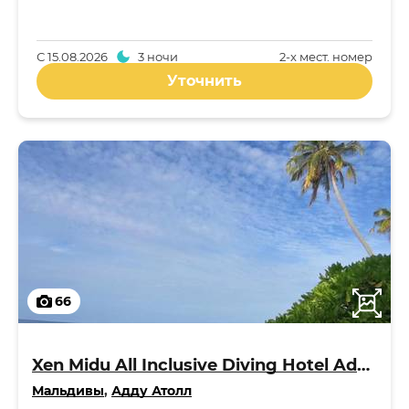
С
15.08.2026
3 ночи
2-x мест. номер
Уточнить
66
Xen Midu All Inclusive Diving Hotel Addu Maldives 3*
Мальдивы
,
Адду Атолл