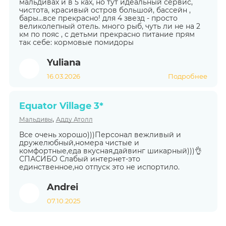
мальдивах и в 5 ках, но тут идеальный сервис,
чистота, красивый остров большой, бассейн ,
бары...все прекрасно! для 4 звезд - просто
великолепный отель. много рыб, чуть ли не на 2
км по пояс , с детьми прекрасно питание прям
так себе: кормовые помидоры
Yuliana
16.03.2026
Подробнее
Equator Village 3*
,
Мальдивы
Адду Атолл
Все очень хорошо)))Персонал вежливый и
дружелюбный,номера чистые и
комфортные,еда вкусная,дайвинг шикарный)))👌
СПАСИБО Слабый интернет-это
единственное,но отпуск это не испортило.
Andrei
07.10.2025