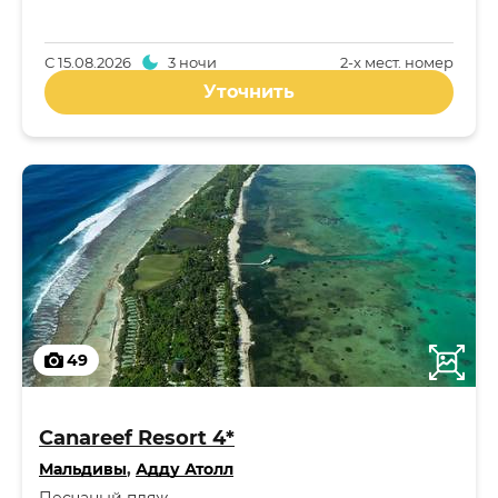
С
15.08.2026
3 ночи
2-x мест. номер
Уточнить
49
Canareef Resort 4*
Мальдивы
,
Адду Атолл