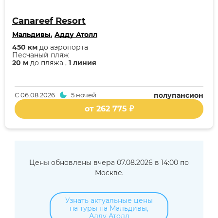
Canareef Resort
Мальдивы
,
Адду Атолл
450 км
до аэропорта
Песчаный пляж
20 м
до пляжа ,
1 линия
С
06.08.2026
5 ночей
полупансион
от 262 775 ₽
Цены обновлены вчера 07.08.2026 в 14:00 по
Москве.
Узнать актуальные цены
на туры на Мальдивы,
Адду Атолл