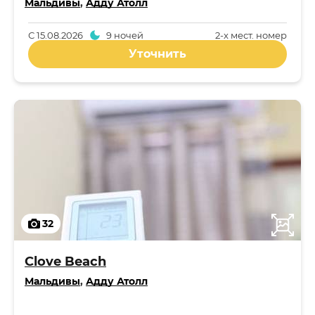
Мальдивы
,
Адду Атолл
С
15.08.2026
9 ночей
2-x мест. номер
Уточнить
32
Clove Beach
Мальдивы
,
Адду Атолл