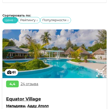
Сортировать по:
Цене
Рейтингу
Популярности
↑
↓
↓
61
4,4
24 отзыва
Equator Village
Мальдивы
,
Адду Атолл