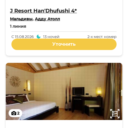
J Resort Han'Dhufushi 4*
Мальдивы
,
Адду Атолл
1 линия
С
15.08.2026
13 ночей
2-x мест. номер
Уточнить
2