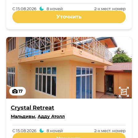
С
15.08.2026
8 ночей
2-x мест. номер
Уточнить
17
Crystal Retreat
Мальдивы
,
Адду Атолл
С
15.08.2026
8 ночей
2-x мест. номер