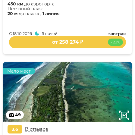
450 км
до аэропорта
Песчаный пляж
20 м
до пляжа ,
1 линия
С
18.10.2026
5 ночей
завтрак
от 258 274 ₽
- 22%
Мало мест
49
3,6
13 отзывов