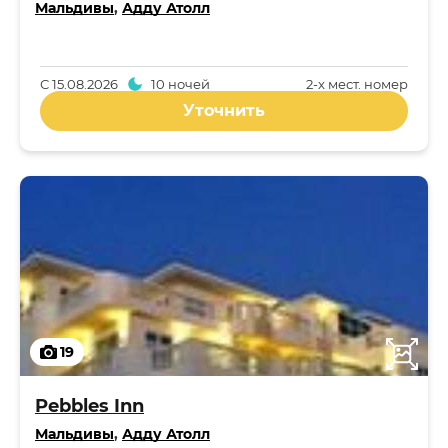
Мальдивы
,
Адду Атолл
С
15.08.2026
10 ночей
2-x мест. номер
Уточнить
19
Pebbles Inn
Мальдивы
,
Адду Атолл