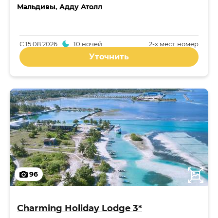
Мальдивы
,
Адду Атолл
С
15.08.2026
10 ночей
2-x мест. номер
Уточнить
96
Charming Holiday Lodge 3*