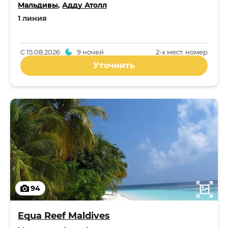
Мальдивы
,
Адду Атолл
1 линия
С
15.08.2026
9 ночей
2-x мест. номер
Уточнить
94
Equa Reef Maldives