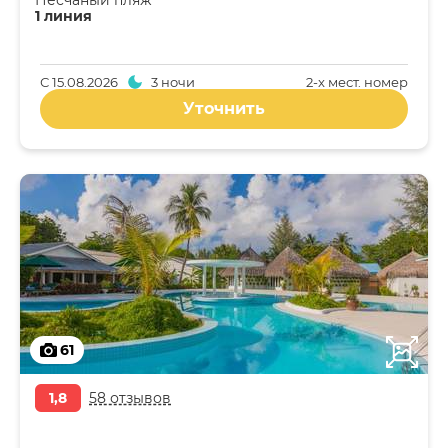
Песчаный пляж
1 линия
С
15.08.2026
3 ночи
2-x мест. номер
Уточнить
61
1,8
58 отзывов