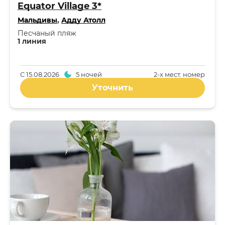
Equator Village 3*
Мальдивы
,
Адду Атолл
Песчаный пляж
1 линия
С
15.08.2026
5 ночей
2-x мест. номер
Уточнить