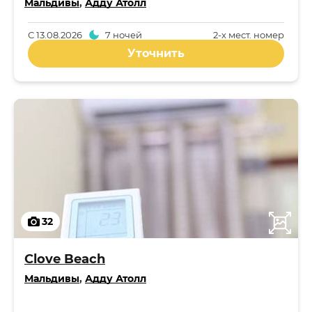
Мальдивы
,
Адду Атолл
С
13.08.2026
7 ночей
2-x мест. номер
Уточнить
32
Clove Beach
Мальдивы
,
Адду Атолл