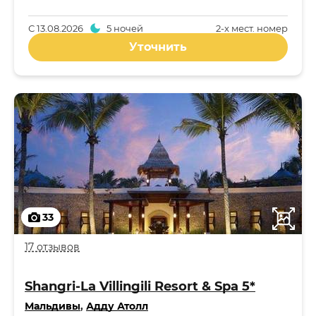
С
13.08.2026
5 ночей
2-x мест. номер
Уточнить
33
17 отзывов
Shangri-La Villingili Resort & Spa 5*
Мальдивы
,
Адду Атолл