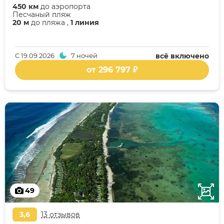
450 км
до аэропорта
Песчаный пляж
20 м
до пляжа ,
1 линия
С
19.09.2026
7 ночей
всё включено
от 296 797 ₽
49
3,6
13 отзывов