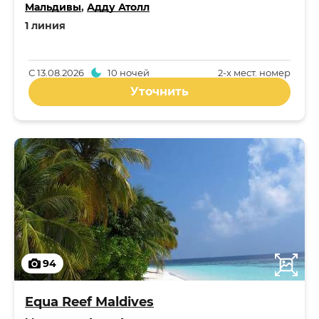
Мальдивы
,
Адду Атолл
1 линия
С
13.08.2026
10 ночей
2-x мест. номер
Уточнить
94
Equa Reef Maldives