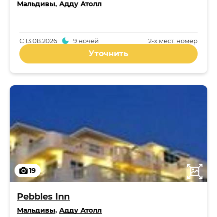
Мальдивы
,
Адду Атолл
С
13.08.2026
9 ночей
2-x мест. номер
Уточнить
19
Pebbles Inn
Мальдивы
,
Адду Атолл