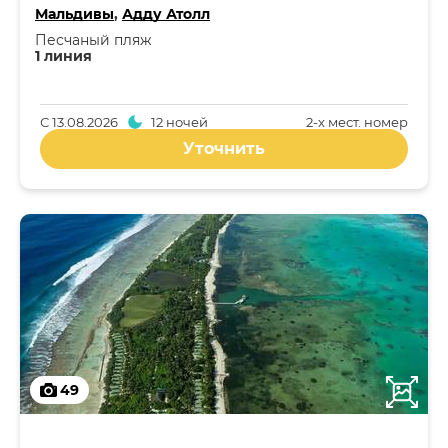
Мальдивы
,
Адду Атолл
Песчаный пляж
1 линия
С
13.08.2026
12 ночей
2-x мест. номер
Уточнить
49