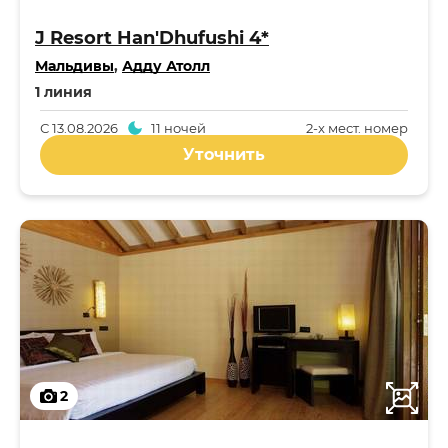
J Resort Han'Dhufushi 4*
Мальдивы
,
Адду Атолл
1 линия
С
13.08.2026
11 ночей
2-x мест. номер
Уточнить
2