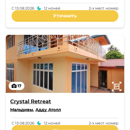
С
13.08.2026
12 ночей
2-x мест. номер
Уточнить
17
Crystal Retreat
Мальдивы
,
Адду Атолл
С
13.08.2026
12 ночей
2-x мест. номер