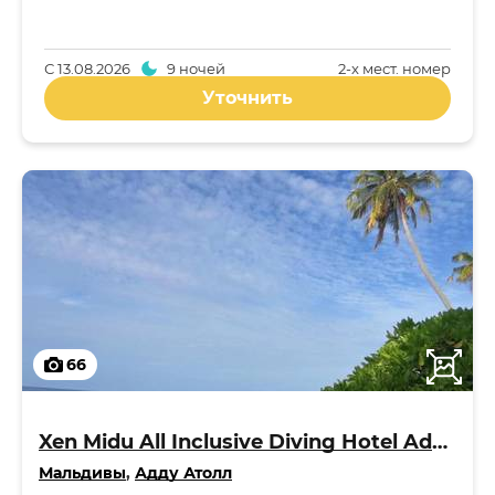
С
13.08.2026
9 ночей
2-x мест. номер
Уточнить
66
Xen Midu All Inclusive Diving Hotel Addu Maldives 3*
Мальдивы
,
Адду Атолл