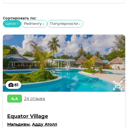
Сортировать по:
Цене
Рейтингу
Популярности
↑
↓
↓
61
4,4
24 отзыва
Equator Village
Мальдивы
,
Адду Атолл