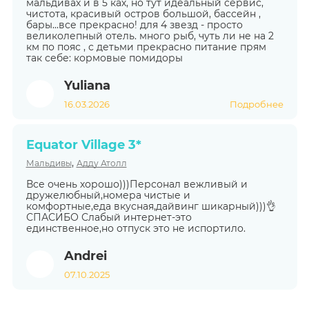
мальдивах и в 5 ках, но тут идеальный сервис,
чистота, красивый остров большой, бассейн ,
бары...все прекрасно! для 4 звезд - просто
великолепный отель. много рыб, чуть ли не на 2
км по пояс , с детьми прекрасно питание прям
так себе: кормовые помидоры
Yuliana
16.03.2026
Подробнее
Equator Village 3*
,
Мальдивы
Адду Атолл
Все очень хорошо)))Персонал вежливый и
дружелюбный,номера чистые и
комфортные,еда вкусная,дайвинг шикарный)))👌
СПАСИБО Слабый интернет-это
единственное,но отпуск это не испортило.
Andrei
07.10.2025