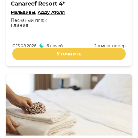
Canareef Resort 4*
Мальдивы
,
Адду Атолл
Песчаный пляж
1 линия
С
13.08.2026
6 ночей
2-x мест. номер
Уточнить