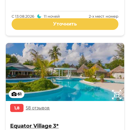
С
13.08.2026
11 ночей
2-x мест. номер
Уточнить
61
1,8
58 отзывов
Equator Village 3*