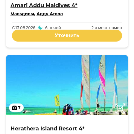
Amari Addu Maldives 4*
Мальдивы
,
Адду Атолл
С
13.08.2026
6 ночей
2-x мест. номер
Уточнить
7
Herathera Island Resort 4*