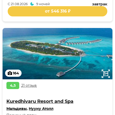
С
21.08.2026
9 ночей
завтрак
от 546 316 ₽
164
4,5
21 отзыв
Kuredhivaru Resort and Spa
Мальдивы
,
Нууну Атолл