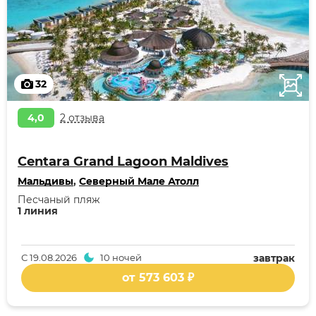
32
4,0
2 отзыва
Centara Grand Lagoon Maldives
Мальдивы
,
Северный Мале Атолл
Песчаный пляж
1 линия
С
19.08.2026
10 ночей
завтрак
от 573 603 ₽