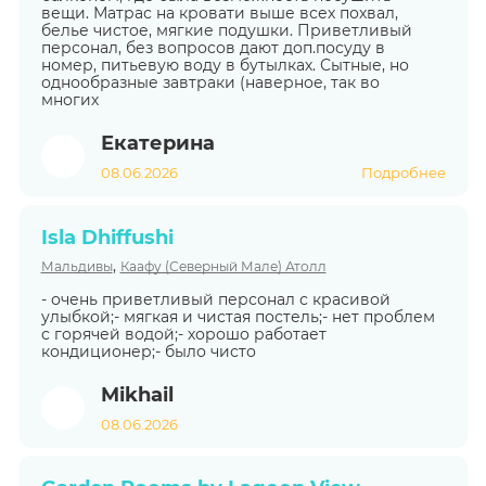
вещи. Матрас на кровати выше всех похвал,
белье чистое, мягкие подушки. Приветливый
персонал, без вопросов дают доп.посуду в
номер, питьевую воду в бутылках. Сытные, но
однообразные завтраки (наверное, так во
многих
Екатерина
08.06.2026
Подробнее
Isla Dhiffushi
,
Мальдивы
Каафу (Северный Мале) Атолл
- очень приветливый персонал с красивой
улыбкой;- мягкая и чистая постель;- нет проблем
с горячей водой;- хорошо работает
кондиционер;- было чисто
Mikhail
08.06.2026