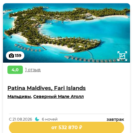
159
4,0
1 отзыв
Patina Maldives, Fari Islands
Мальдивы
,
Северный Мале Атолл
С
21.08.2026
6 ночей
завтрак
от 532 870 ₽