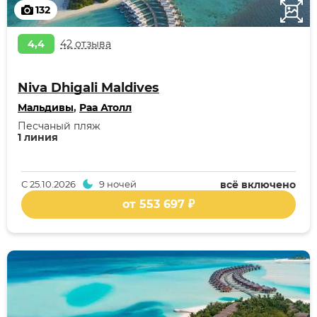
132
4,4
42 отзыва
Niva Dhigali Maldives
Мальдивы
,
Раа Атолл
Песчаный пляж
1 линия
С
25.10.2026
9 ночей
всё включено
от 553 697 ₽