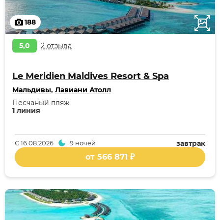
188
5,0
2 отзыва
Le Meridien Maldives Resort & Spa
Мальдивы
,
Лавиани Атолл
Песчаный пляж
1 линия
С
16.08.2026
9 ночей
завтрак
от 566 871 ₽