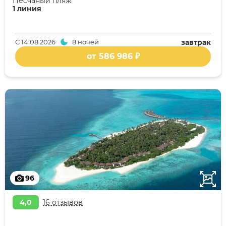
Песчаный пляж
1 линия
С
14.08.2026
8 ночей
завтрак
от 586 986 ₽
96
4,0
16 отзывов