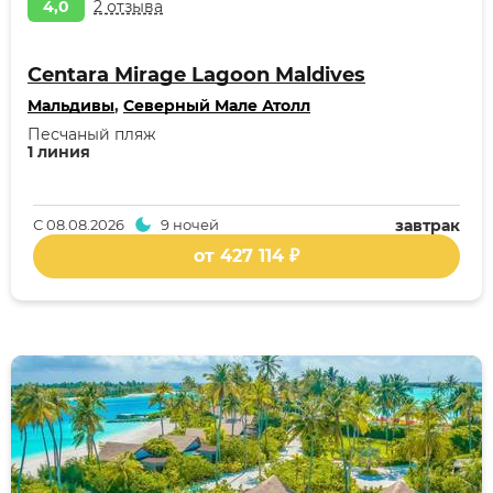
4,0
2 отзыва
Centara Mirage Lagoon Maldives
Мальдивы
,
Северный Мале Атолл
Песчаный пляж
1 линия
С
08.08.2026
9 ночей
завтрак
от 427 114 ₽