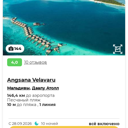
144
4,0
10 отзывов
Angsana Velavaru
Мальдивы
,
Даалу Атолл
146,4 км
до аэропорта
Песчаный пляж
10 м
до пляжа ,
1 линия
С
28.09.2026
10 ночей
всё включено