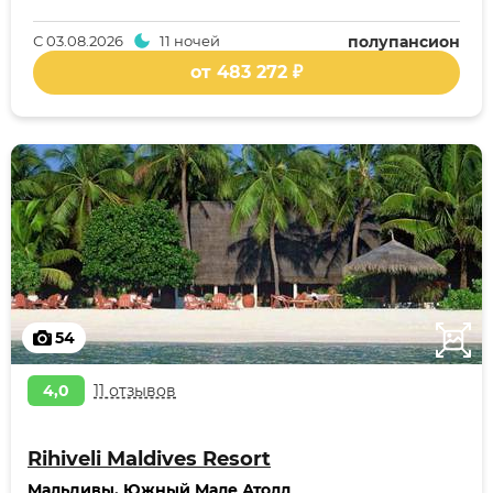
С
03.08.2026
11 ночей
полупансион
от 483 272 ₽
54
4,0
11 отзывов
Rihiveli Maldives Resort
Мальдивы
,
Южный Мале Атолл