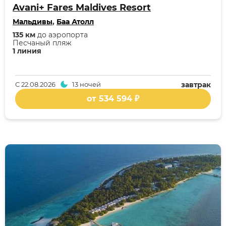
Avani+ Fares Maldives Resort
Мальдивы
,
Баа Атолл
135 км
до аэропорта
Песчаный пляж
1 линия
С
22.08.2026
13 ночей
завтрак
от 534 594 ₽