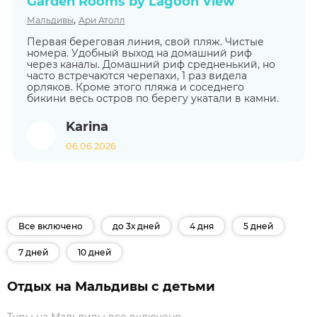
Garden Rooms by Lagoon View
,
Мальдивы
Ари Атолл
Первая береговая линия, свой пляж. Чистые
номера. Удобный выход на домашний риф
через каналы. Домашний риф средненький, но
часто встречаются черепахи, 1 раз видела
орляков. Кроме этого пляжа и соседнего
бикини весь остров по берегу укатали в камни.
Karina
06.06.2026
Все включено
до 3х дней
4 дня
5 дней
7 дней
10 дней
Отдых на Мальдивы с детьми
Туры на Мальдивы все включено