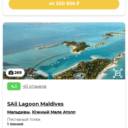
от 550 856 ₽
269
4,1
40 отзывов
SAii Lagoon Maldives
Мальдивы
,
Южный Мале Атолл
Песчаный пляж
1 линия