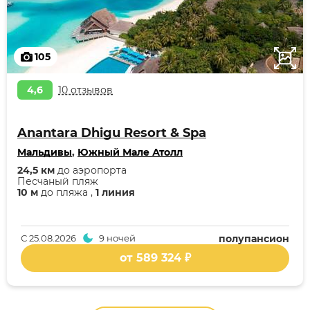
105
4,6
10 отзывов
Anantara Dhigu Resort & Spa
Мальдивы
,
Южный Мале Атолл
24,5 км
до аэропорта
Песчаный пляж
10 м
до пляжа ,
1 линия
С
25.08.2026
9 ночей
полупансион
от 589 324 ₽