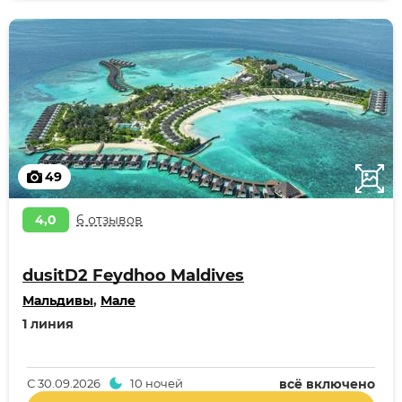
49
4,0
6 отзывов
dusitD2 Feydhoo Maldives
Мальдивы
,
Мале
1 линия
С
30.09.2026
10 ночей
всё включено