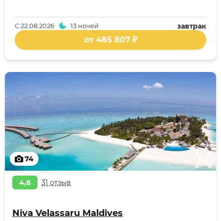
С
22.08.2026
13 ночей
завтрак
от 485 807 ₽
74
4,6
31 отзыв
Niva Velassaru Maldives