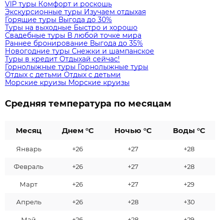
VIP туры
Комфорт и роскошь
Экскурсионные туры
Изучаем отдыхая
Горящие туры
Выгода до 30%
Туры на выходные
Быстро и хорошо
Свадебные туры
В любой точке мира
Раннее бронирование
Выгода до 35%
Новогодние туры
Снежки и шампанское
Туры в кредит
Отдыхай сейчас!
Горнолыжные туры
Горнолыжные туры
Отдых с детьми
Отдых с детьми
Морские круизы
Морские круизы
Средняя температура по месяцам
Месяц
Днем °C
Ночью °C
Воды °C
Январь
+26
+27
+28
Февраль
+26
+27
+28
Март
+26
+27
+29
Апрель
+26
+28
+30
Май
+26
+28
+29