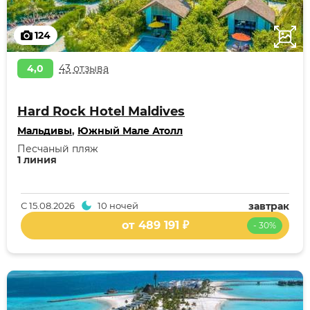
124
4,0
43 отзыва
Hard Rock Hotel Maldives
Мальдивы
,
Южный Мале Атолл
Песчаный пляж
1 линия
С
15.08.2026
10 ночей
завтрак
от 489 191 ₽
- 30%