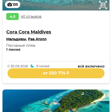
135
4,5
40 отзывов
Cora Cora Maldives
Мальдивы
,
Раа Атолл
Песчаный пляж
1 линия
С
30.09.2026
9 ночей
всё включено
от 550 774 ₽