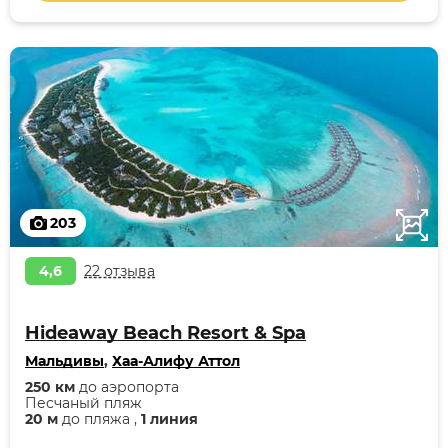
203
4,6
22 отзыва
Hideaway Beach Resort & Spa
Мальдивы
,
Хаа-Алифу Аттол
250 км
до аэропорта
Песчаный пляж
20 м
до пляжа ,
1 линия