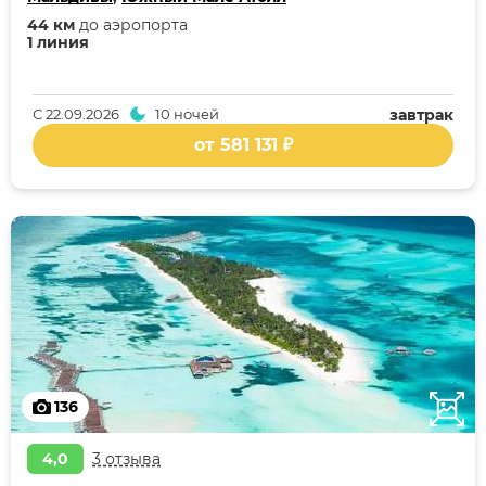
44 км
до аэропорта
1 линия
С
22.09.2026
10 ночей
завтрак
от 581 131 ₽
136
4,0
3 отзыва