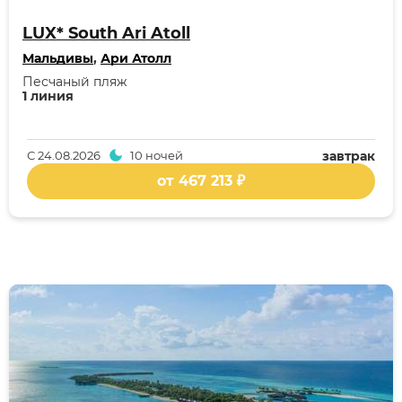
LUX* South Ari Atoll
Мальдивы
,
Ари Атолл
Песчаный пляж
1 линия
С
24.08.2026
10 ночей
завтрак
от 467 213 ₽