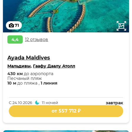
71
4,4
12 отзывов
Ayada Maldives
Мальдивы
,
Гаафу Даалу Атолл
430 км
до аэропорта
Песчаный пляж
10 м
до пляжа ,
1 линия
С
24.10.2026
11 ночей
завтрак
от 557 712 ₽