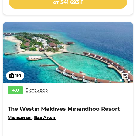
от 541 693 ₽
110
4,0
5 отзывов
The Westin Maldives Miriandhoo Resort
Мальдивы
,
Баа Атолл