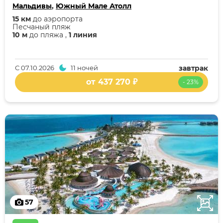
Мальдивы
,
Южный Мале Атолл
15 км
до аэропорта
Песчаный пляж
10 м
до пляжа ,
1 линия
С
07.10.2026
11 ночей
завтрак
от 437 270 ₽
- 23%
57