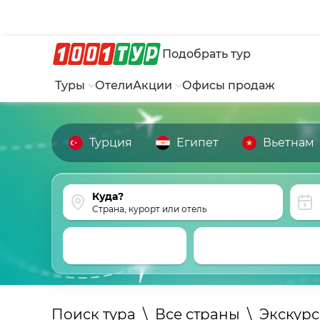
Подобрать тур
Туры
Отели
Акции
Офисы продаж
Турция
Египет
Вьетнам
Страна, курорт или отель
Поиск тура
\
Все страны
\
Экскур