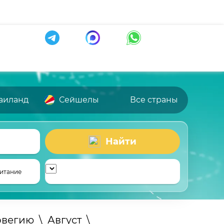
аиланд
Сейшелы
Все страны
Найти
итание
рвегию
\
Август
\