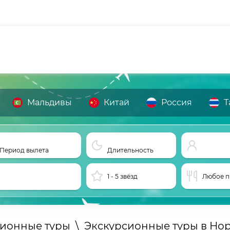
Мальдивы
Китай
Россия
Т
Период вылета
Длительность
1 - 5 звёзд
Любое п
сионные туры
\
Экскурсионные туры в Но