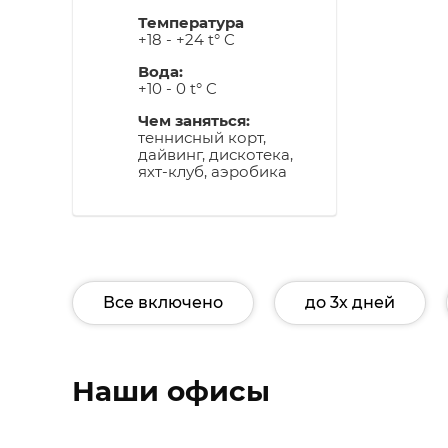
Температура
+18 - +24 t° C
Вода:
+10 - 0 t° C
Чем заняться:
теннисный корт,
дайвинг, дискотека,
яхт-клуб, аэробика
Все включено
до 3х дней
Наши офисы