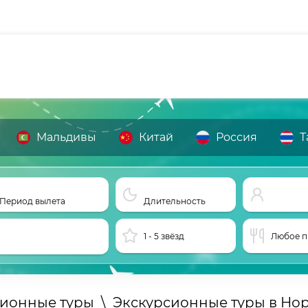
Мальдивы
Китай
Россия
Т
Период вылета
Длительность
1 - 5 звёзд
Любое п
сионные туры
\
Экскурсионные туры в Но