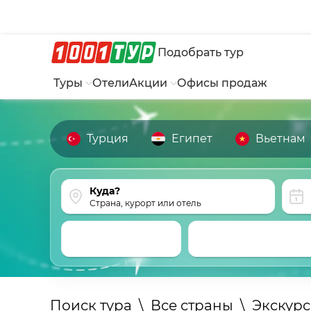
Подобрать тур
Туры
Отели
Акции
Офисы продаж
Турция
Египет
Вьетнам
Страна, курорт или отель
Поиск тура
\
Все страны
\
Экскур