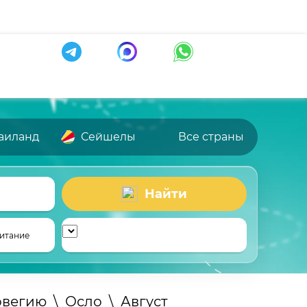
аиланд
Сейшелы
Все страны
Найти
итание
рвегию
\
Осло
\
Август