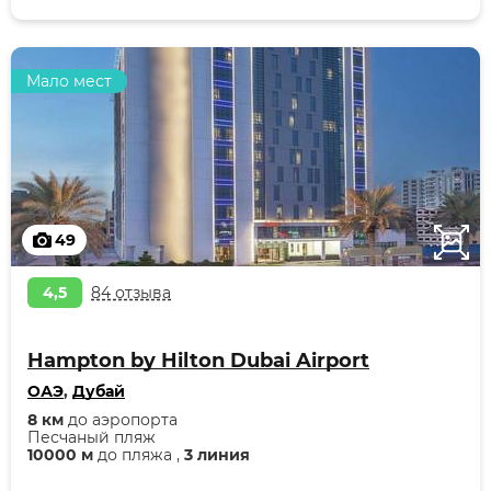
Мало мест
49
4,5
84 отзыва
Hampton by Hilton Dubai Airport
ОАЭ
,
Дубай
8 км
до аэропорта
Песчаный пляж
10000 м
до пляжа ,
3 линия