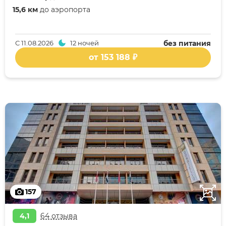
15,6 км
до аэропорта
С
11.08.2026
12 ночей
без питания
от 153 188 ₽
157
4,1
64 отзыва