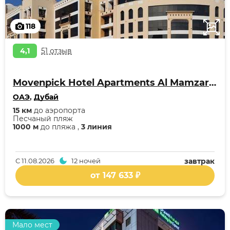
118
4,1
51 отзыв
Movenpick Hotel Apartments Al Mamzar Dubai
ОАЭ
,
Дубай
15 км
до аэропорта
Песчаный пляж
1000 м
до пляжа ,
3 линия
С
11.08.2026
12 ночей
завтрак
от 147 633 ₽
Мало мест