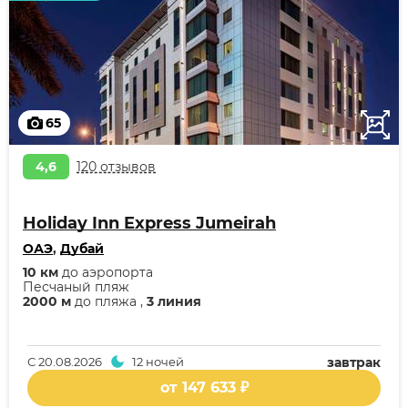
65
4,6
120 отзывов
Holiday Inn Express Jumeirah
ОАЭ
,
Дубай
10 км
до аэропорта
Песчаный пляж
2000 м
до пляжа ,
3 линия
С
20.08.2026
12 ночей
завтрак
от 147 633 ₽