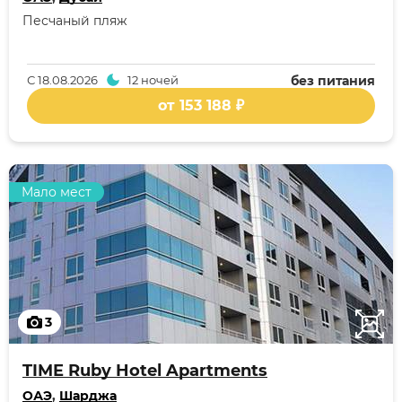
Песчаный пляж
С
18.08.2026
12 ночей
без питания
от 153 188 ₽
Мало мест
3
TIME Ruby Hotel Apartments
ОАЭ
,
Шарджа