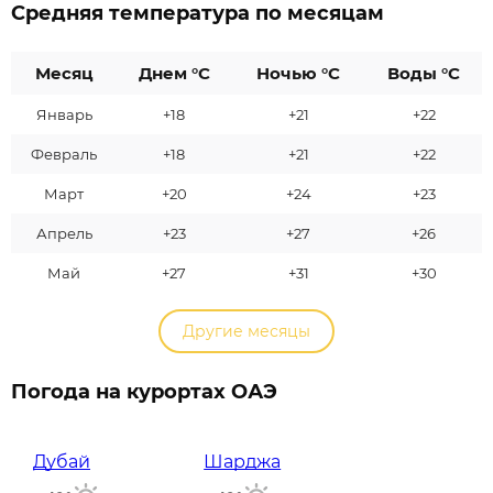
Средняя температура по месяцам
Месяц
Днем °C
Ночью °C
Воды °C
Январь
+18
+21
+22
Февраль
+18
+21
+22
Март
+20
+24
+23
Апрель
+23
+27
+26
Май
+27
+31
+30
Другие месяцы
Погода на курортах ОАЭ
Дубай
Шарджа