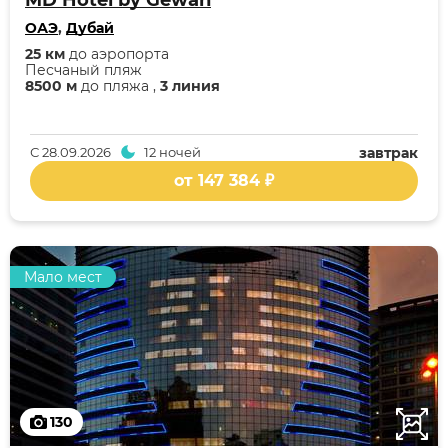
MD Hotel by Gewan
ОАЭ
,
Дубай
25 км
до аэропорта
Песчаный пляж
8500 м
до пляжа ,
3 линия
С
28.09.2026
12 ночей
завтрак
от 147 384 ₽
Мало мест
130