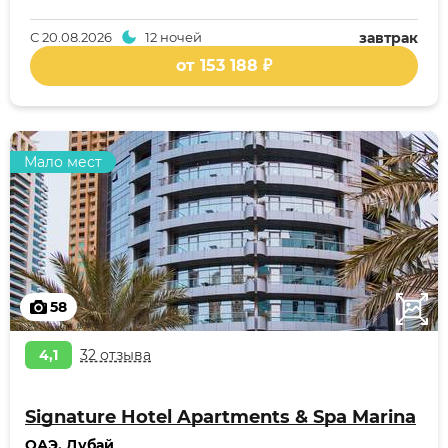
С
20.08.2026
12 ночей
завтрак
от 153 188 ₽
Мало мест
58
4,1
32 отзыва
Signature Hotel Apartments & Spa Marina
ОАЭ
,
Дубай