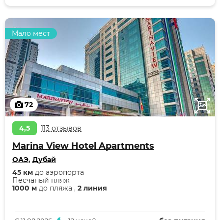
Мало мест
72
4,5
113 отзывов
Marina View Hotel Apartments
ОАЭ
,
Дубай
45 км
до аэропорта
Песчаный пляж
1000 м
до пляжа ,
2 линия