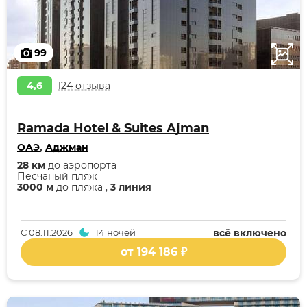
99
4,6
124 отзыва
Ramada Hotel & Suites Ajman
ОАЭ
,
Аджман
28 км
до аэропорта
Песчаный пляж
3000 м
до пляжа ,
3 линия
С
08.11.2026
14 ночей
всё включено
от 194 186 ₽