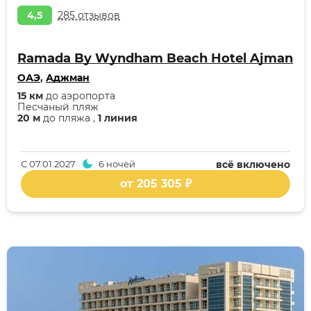
4,5
285 отзывов
Ramada By Wyndham Beach Hotel Ajman
ОАЭ
,
Аджман
15 км
до аэропорта
Песчаный пляж
20 м
до пляжа ,
1 линия
С
07.01.2027
6 ночей
всё включено
от 205 305 ₽