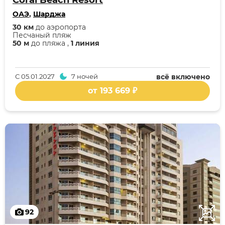
Coral Beach Resort
ОАЭ
,
Шарджа
30 км
до аэропорта
Песчаный пляж
50 м
до пляжа ,
1 линия
С
05.01.2027
7 ночей
всё включено
от 193 669 ₽
92