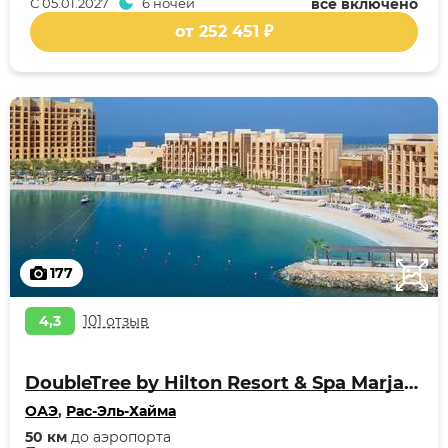
С
05.01.2027
6 ночей
всё включено
от 252 451 ₽
177
4,3
101 отзыв
DoubleTree by Hilton Resort & Spa Marjan Island
ОАЭ
,
Рас-Эль-Хайма
50 км
до аэропорта