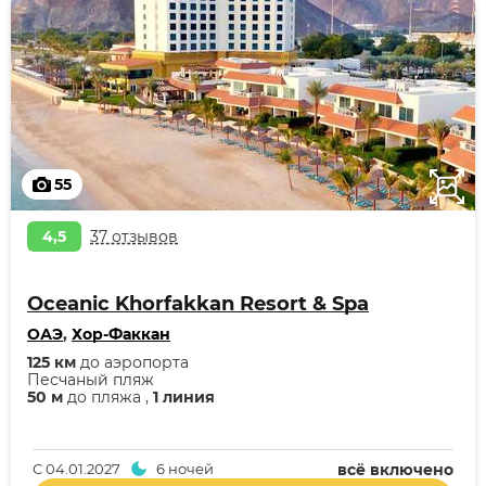
55
4,5
37 отзывов
Oceanic Khorfakkan Resort & Spa
ОАЭ
,
Хор-Факкан
125 км
до аэропорта
Песчаный пляж
50 м
до пляжа ,
1 линия
С
04.01.2027
6 ночей
всё включено