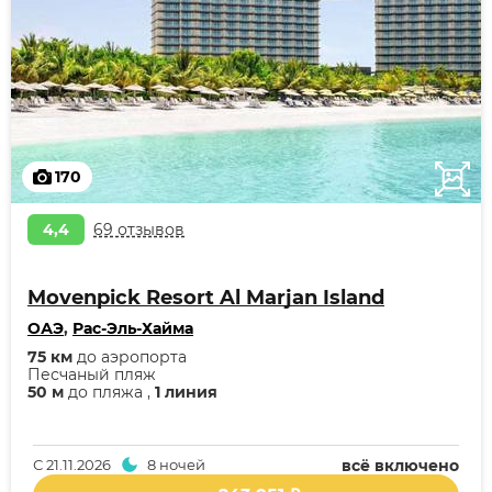
170
4,4
69 отзывов
Movenpick Resort Al Marjan Island
ОАЭ
,
Рас-Эль-Хайма
75 км
до аэропорта
Песчаный пляж
50 м
до пляжа ,
1 линия
С
21.11.2026
8 ночей
всё включено