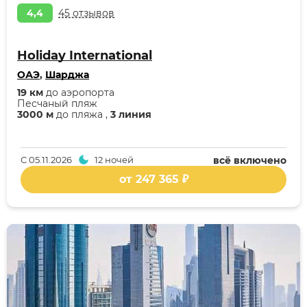
4,4
45 отзывов
Holiday International
ОАЭ
,
Шарджа
19 км
до аэропорта
Песчаный пляж
3000 м
до пляжа ,
3 линия
С
05.11.2026
12 ночей
всё включено
от 247 365 ₽