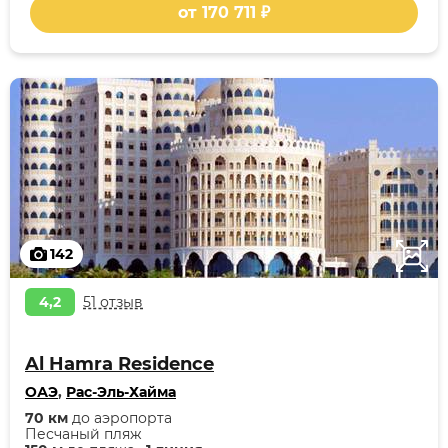
от 170 711 ₽
142
4,2
51 отзыв
Al Hamra Residence
ОАЭ
,
Рас-Эль-Хайма
70 км
до аэропорта
Песчаный пляж