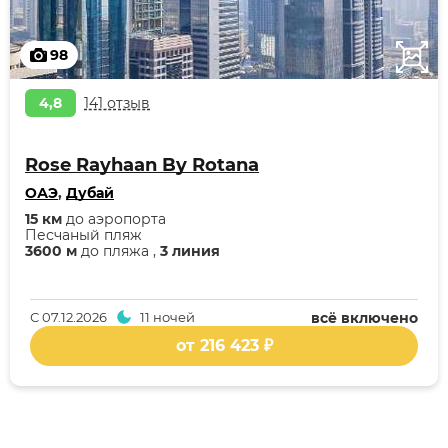
98
4,8
141 отзыв
Rose Rayhaan By Rotana
ОАЭ
,
Дубай
15 км
до аэропорта
Песчаный пляж
3600 м
до пляжа ,
3 линия
С
07.12.2026
11 ночей
всё включено
от 216 423 ₽