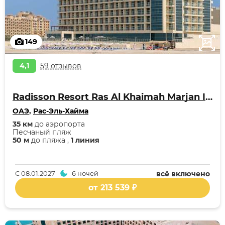
149
4,1
59 отзывов
Radisson Resort Ras Al Khaimah Marjan Island
ОАЭ
,
Рас-Эль-Хайма
35 км
до аэропорта
Песчаный пляж
50 м
до пляжа ,
1 линия
С
08.01.2027
6 ночей
всё включено
от 213 539 ₽