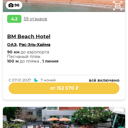
96
4,2
59 отзывов
BM Beach Hotel
ОАЭ
,
Рас-Эль-Хайма
90 км
до аэропорта
Песчаный пляж
100 м
до пляжа ,
1 линия
С
07.01.2027
7 ночей
всё включено
от 152 570 ₽