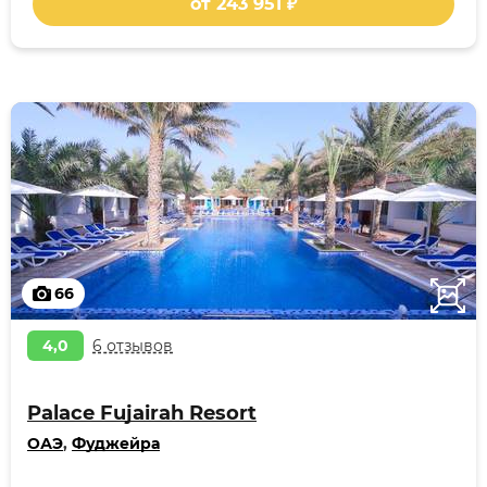
от 243 951 ₽
66
4,0
6 отзывов
Palace Fujairah Resort
ОАЭ
,
Фуджейра