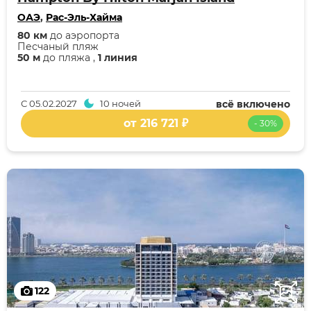
ОАЭ
,
Рас-Эль-Хайма
80 км
до аэропорта
Песчаный пляж
50 м
до пляжа ,
1 линия
С
05.02.2027
10 ночей
всё включено
от 216 721 ₽
- 30%
122