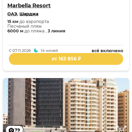
Marbella Resort
ОАЭ
,
Шарджа
15 км
до аэропорта
Песчаный пляж
6000 м
до пляжа ,
3 линия
С
07.11.2026
14 ночей
всё включено
от 163 856 ₽
79