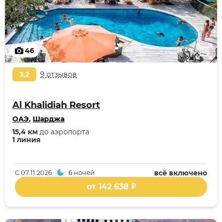
46
3,2
9 отзывов
Al Khalidiah Resort
ОАЭ
,
Шарджа
15,4 км
до аэропорта
1 линия
С
07.11.2026
6 ночей
всё включено
от 142 638 ₽