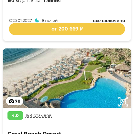
150 м
до пляжа ,
1 линия
С
25.01.2027
8 ночей
всё включено
от 200 669 ₽
78
4,0
199 отзывов