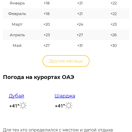
Январь
+18
+21
+22
Февраль
+18
+21
+22
Март
+20
+24
+23
Апрель
+23
+27
+26
Май
+27
+31
+30
Другие месяцы
Погода на курортах ОАЭ
Дубай
Шарджа
+41°
+41°
Для тех кто определился с местом и датой отдыха