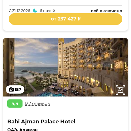
С
31.12.2026
6 ночей
всё включено
от 237 427 ₽
187
4,4
137 отзывов
Bahi Ajman Palace Hotel
ОАЭ
,
Аджман