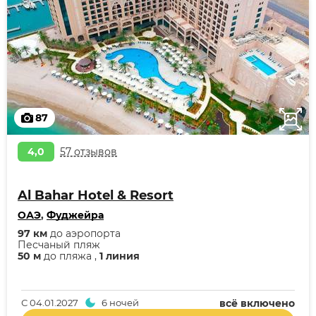
87
4,0
57 отзывов
Al Bahar Hotel & Resort
ОАЭ
,
Фуджейра
97 км
до аэропорта
Песчаный пляж
50 м
до пляжа ,
1 линия
С
04.01.2027
6 ночей
всё включено