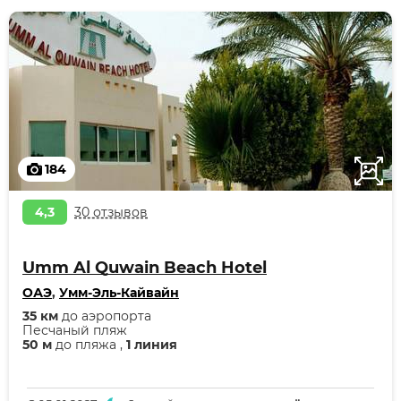
184
4,3
30 отзывов
Umm Al Quwain Beach Hotel
ОАЭ
,
Умм-Эль-Кайвайн
35 км
до аэропорта
Песчаный пляж
50 м
до пляжа ,
1 линия