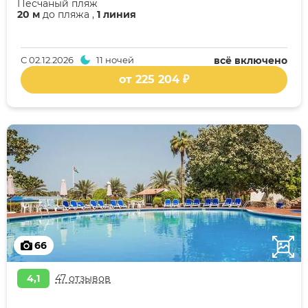
Песчаный пляж
20 м
до пляжа ,
1 линия
С
02.12.2026
11 ночей
всё включено
от 225 204 ₽
66
4,1
47 отзывов