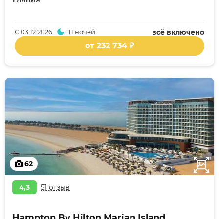
С
03.12.2026
11 ночей
всё включено
от 232 734 ₽
62
4,3
51 отзыв
Hampton By Hilton Marjan Island