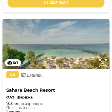
от 220 158 ₽
107
3,0
107 отзывов
Sahara Beach Resort
ОАЭ
,
Шарджа
15,5 км
до аэропорта
Песчаный пляж
1 линия