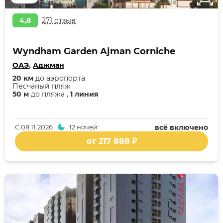
4,8
271 отзыв
Wyndham Garden Ajman Corniche
ОАЭ
,
Аджман
20 км
до аэропорта
Песчаный пляж
50 м
до пляжа ,
1 линия
С
08.11.2026
12 ночей
всё включено
от 217 888 ₽