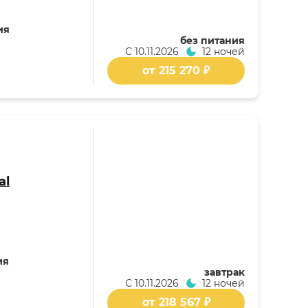
ия
без питания
С
10.11.2026
12 ночей
от 215 270 ₽
al
ия
завтрак
С
10.11.2026
12 ночей
от 218 567 ₽