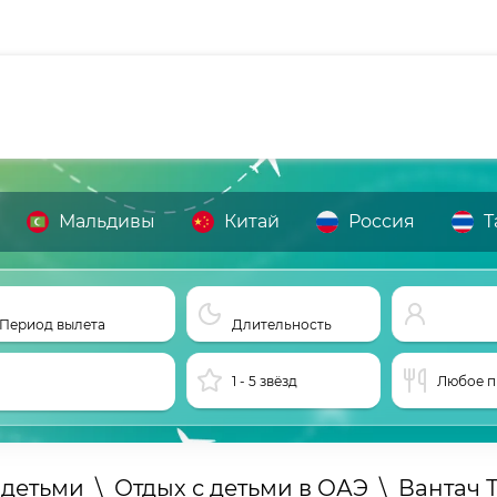
Мальдивы
Китай
Россия
Т
Период вылета
Длительность
1 - 5 звёзд
Любое п
 детьми
\
Отдых с детьми в ОАЭ
\
Вантач 