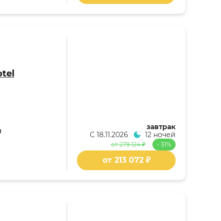
otel
завтрак
я
С
18.11.2026
12 ночей
от 279 124 ₽
- 31%
от 213 072 ₽