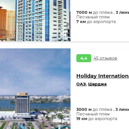
7000 м
до пляжа ,
3 лин
Песчаный пляж
7 км
до аэропорта
4,4
45 отзывов
Holiday Internation
ОАЭ
,
Шарджа
3000 м
до пляжа ,
3 лин
Песчаный пляж
19 км
до аэропорта