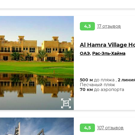
4,3
17 отзывов
Al Hamra Village H
ОАЭ
,
Рас-Эль-Хайма
500 м
до пляжа ,
2 лини
Песчаный пляж
70 км
до аэропорта
4,5
107 отзывов