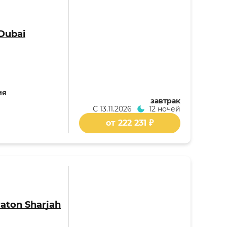
Dubai
ия
завтрак
С
13.11.2026
12 ночей
от 222 231 ₽
raton Sharjah