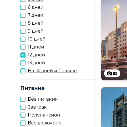
6 дней
7 дней
8 дней
9 дней
10 дней
11 дней
12 дней
13 дней
На 14 дней и больше
85
Питание
Без питания
Завтрак
Полупансион
Все включено