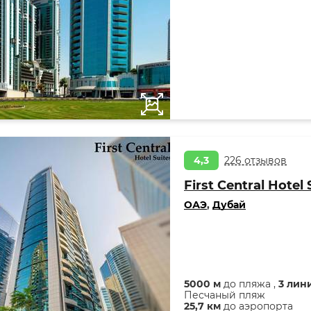
4,3
226 отзывов
First Central Hotel 
ОАЭ
,
Дубай
5000 м
до пляжа ,
3 лин
Песчаный пляж
25,7 км
до аэропорта