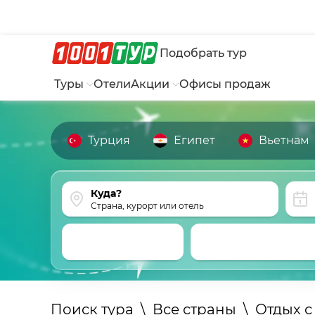
Подобрать тур
Туры
Отели
Акции
Офисы продаж
Турция
Египет
Вьетнам
Страна, курорт или отель
Поиск тура
\
Все страны
\
Отдых с