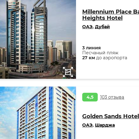
Millennium Place B
Heights Hotel
ОАЭ
,
Дубай
3 линия
Песчаный пляж
27 км
до аэропорта
4,5
103 отзыва
Golden Sands Hotel
ОАЭ
,
Шарджа