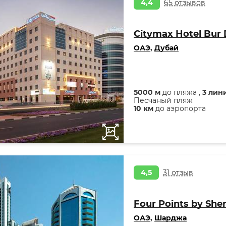
4,4
65 отзывов
Citymax Hotel Bur 
ОАЭ
,
Дубай
5000 м
до пляжа ,
3 лин
Песчаный пляж
10 км
до аэропорта
4,5
31 отзыв
Four Points by She
ОАЭ
,
Шарджа