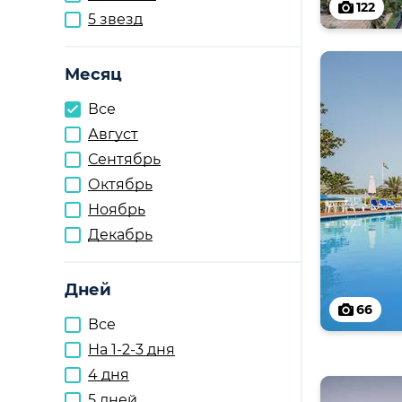
122
5 звезд
Месяц
Все
Август
Сентябрь
Октябрь
Ноябрь
Декабрь
Дней
66
Все
На 1-2-3 дня
4 дня
5 дней