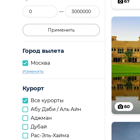
67
—
Применить
Город вылета
Москва
Изменить
Курорт
Все курорты
60
Абу Даби / Аль Айн
Аджман
Дубай
Рас-Эль-Хайма