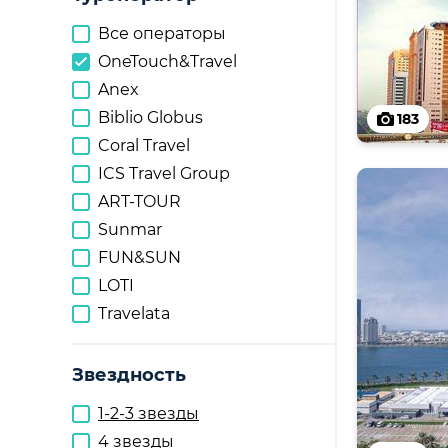
Все операторы
OneTouch&Travel
Anex
Biblio Globus
183
Coral Travel
ICS Travel Group
ART-TOUR
Sunmar
FUN&SUN
LOTI
Travelata
Звездность
1-2-3 звезды
4 звезды