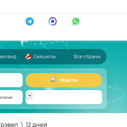
аиланд
Сейшелы
Все страны
Найти
итание
Трэвел
\
12 дней