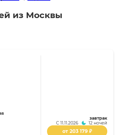
ней из Москвы
ия
завтрак
С
11.11.2026
12 ночей
от 203 179 ₽