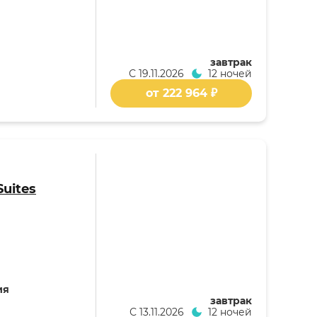
завтрак
С
19.11.2026
12 ночей
от 222 964 ₽
Suites
ия
завтрак
С
13.11.2026
12 ночей