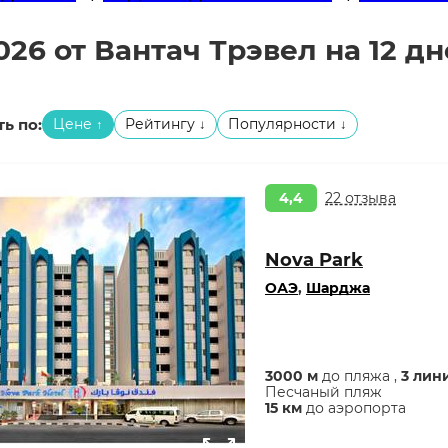
026 от Вантач Трэвел на 12 д
ь по:
Цене
Рейтингу
Популярности
↑
↓
↓
4,4
22 отзыва
Nova Park
ОАЭ
,
Шарджа
3000 м
до пляжа ,
3 лин
Песчаный пляж
15 км
до аэропорта