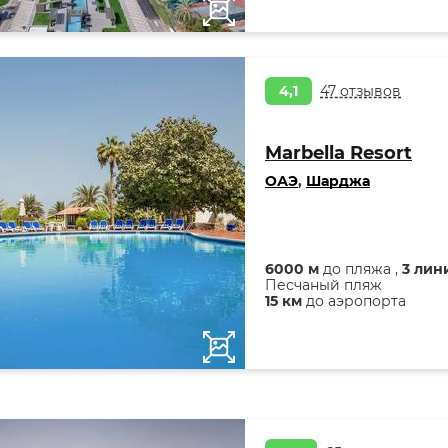
4,1
47 отзывов
Marbella Resort
ОАЭ
,
Шарджа
6000 м
до пляжа ,
3 лин
Песчаный пляж
15 км
до аэропорта