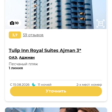
10
3,7
59 отзывов
Tulip Inn Royal Suites Ajman 3*
ОАЭ
,
Аджман
Песчаный пляж
1 линия
С
15.08.2026
11 ночей
2-x мест. номер
Уточнить