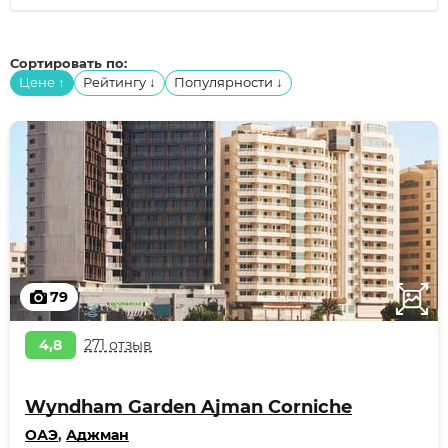
Сортировать по:
Цене
Рейтингу
Популярности
↑
↓
↓
79
4,8
271 отзыв
Wyndham Garden Ajman Corniche
ОАЭ
,
Аджман