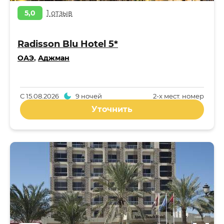
5,0
1 отзыв
Radisson Blu Hotel 5*
ОАЭ
,
Аджман
С
15.08.2026
9 ночей
2-x мест. номер
Уточнить