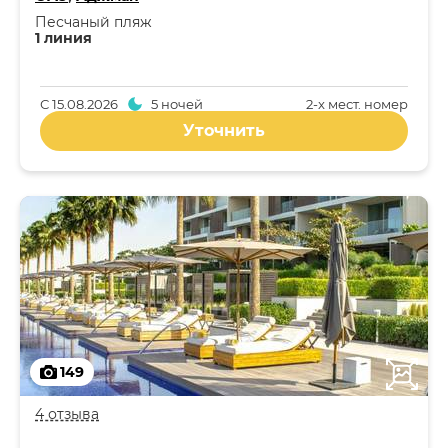
Песчаный пляж
1 линия
С
15.08.2026
5 ночей
2-x мест. номер
Уточнить
149
4 отзыва