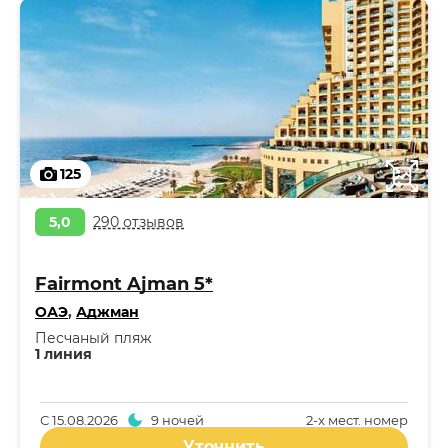
125
5,0
290 отзывов
Fairmont Ajman 5*
ОАЭ
,
Аджман
Песчаный пляж
1 линия
С
15.08.2026
9 ночей
2-x мест. номер
Уточнить