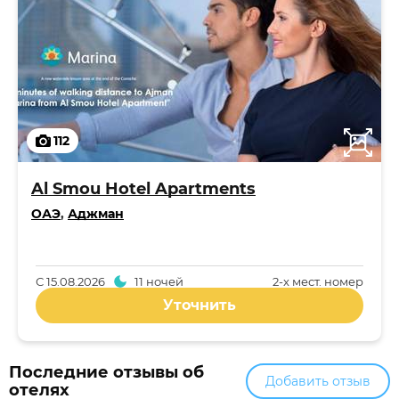
112
Al Smou Hotel Apartments
ОАЭ
,
Аджман
С
15.08.2026
11 ночей
2-x мест. номер
Уточнить
Последние отзывы об
Добавить отзыв
отелях