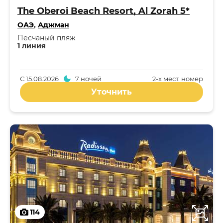
The Oberoi Beach Resort, Al Zorah 5*
ОАЭ
,
Аджман
Песчаный пляж
1 линия
С
15.08.2026
7 ночей
2-x мест. номер
Уточнить
114