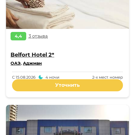
4,4
3 отзыва
Belfort Hotel 2*
ОАЭ
,
Аджман
С
15.08.2026
4 ночи
2-x мест. номер
Уточнить