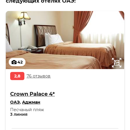
следующих отелях ОАЭ:
42
2,8
76 отзывов
Crown Palace 4*
ОАЭ
,
Аджман
Песчаный пляж
3 линия