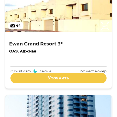
44
Ewan Grand Resort 3*
ОАЭ
,
Аджман
С
15.08.2026
3 ночи
2-x мест. номер
Уточнить