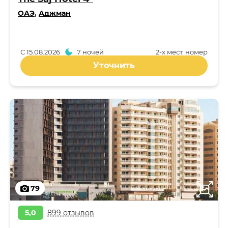
ОАЭ
,
Аджман
С
15.08.2026
7 ночей
2-x мест. номер
Уточнить
79
5,0
899 отзывов