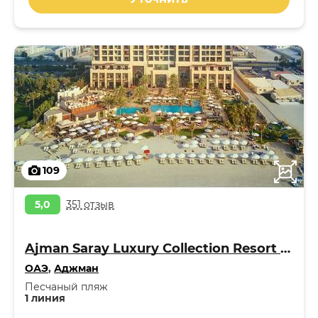
109
5,0
351 отзыв
Ajman Saray Luxury Collection Resort 5*
ОАЭ
,
Аджман
Песчаный пляж
1 линия