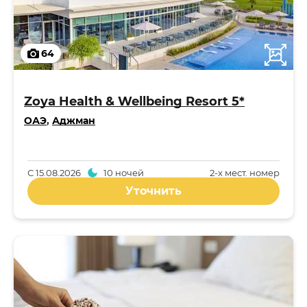
64
Zoya Health & Wellbeing Resort 5*
ОАЭ
,
Аджман
С
15.08.2026
10 ночей
2-x мест. номер
Уточнить