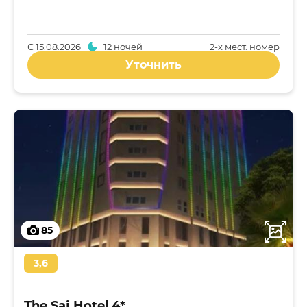
С
15.08.2026
12 ночей
2-x мест. номер
Уточнить
85
3,6
The Saj Hotel 4*