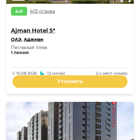
4,0
403 отзыва
Ajman Hotel 5*
ОАЭ
,
Аджман
Песчаный пляж
1 линия
С
15.08.2026
12 ночей
2-x мест. номер
Уточнить