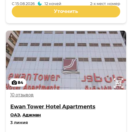
С
15.08.2026
12 ночей
2-x мест. номер
Уточнить
84
10 отзывов
Ewan Tower Hotel Apartments
ОАЭ
,
Аджман
3 линия