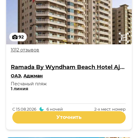
92
1012 отзывов
Ramada By Wyndham Beach Hotel Ajman 4*
ОАЭ
,
Аджман
Песчаный пляж
1 линия
С
15.08.2026
6 ночей
2-x мест. номер
Уточнить