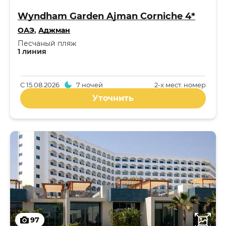
Wyndham Garden Ajman Corniche 4*
ОАЭ
,
Аджман
Песчаный пляж
1 линия
С
15.08.2026
7 ночей
2-x мест. номер
Уточнить
97