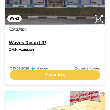
43
7 отзывов
Waves Resort 3*
ОАЭ
,
Аджман
С
15.08.2026
4 ночи
2-x мест. номер
Уточнить