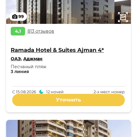
99
4,1
813 отзывов
Ramada Hotel & Suites Ajman 4*
ОАЭ
,
Аджман
Песчаный пляж
3 линия
С
15.08.2026
12 ночей
2-x мест. номер
Уточнить