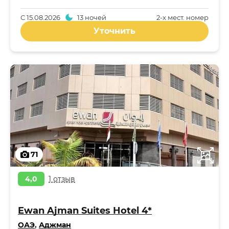
С
15.08.2026
13 ночей
2-x мест. номер
Уточнить
71
4,0
1 отзыв
Ewan Ajman Suites Hotel 4*
ОАЭ
,
Аджман