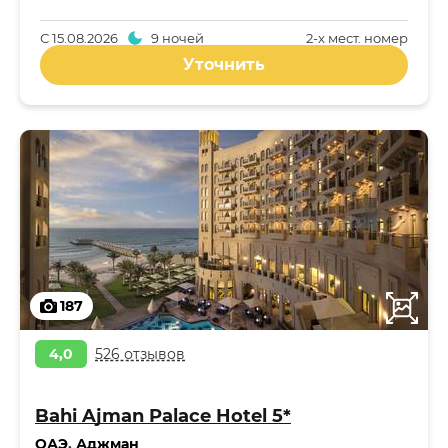
С
15.08.2026
9 ночей
2-x мест. номер
Уточнить
187
4,0
526 отзывов
Bahi Ajman Palace Hotel 5*
ОАЭ
,
Аджман