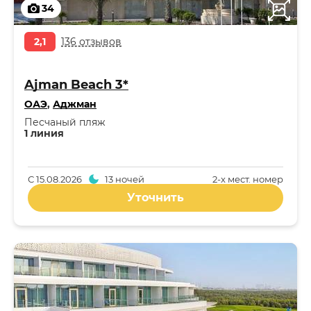
34
2,1
136 отзывов
Ajman Beach 3*
ОАЭ
,
Аджман
Песчаный пляж
1 линия
С
15.08.2026
13 ночей
2-x мест. номер
Уточнить