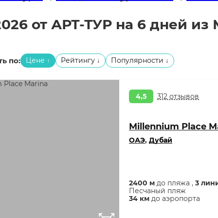
026 от АРТ-ТУР на 6 дней из
ь по:
Цене
Рейтингу
Популярности
↑
↓
↓
4,5
312 отзывов
Millennium Place M
ОАЭ
,
Дубай
2400 м
до пляжа ,
3 лин
Песчаный пляж
34 км
до аэропорта