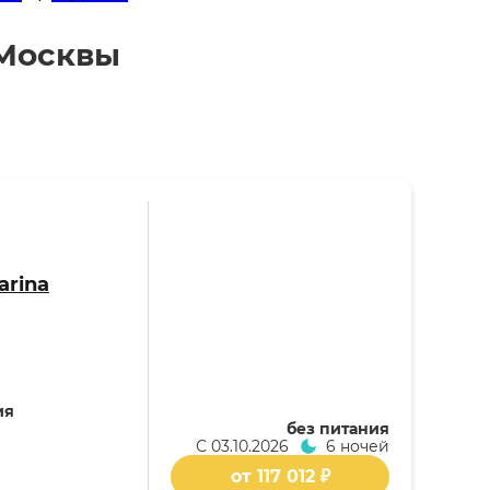
 Москвы
arina
ия
без питания
С
03.10.2026
6 ночей
от 117 012 ₽