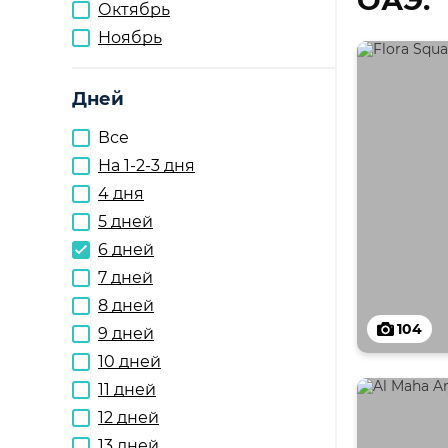
ОАЭ:
Октябрь
Ноябрь
Дней
Все
На 1-2-3 дня
4 дня
5 дней
6 дней
7 дней
8 дней
104
9 дней
10 дней
11 дней
12 дней
13 дней