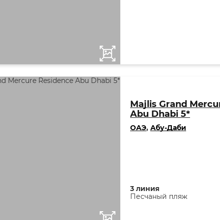
Majlis Grand Mercu
Abu Dhabi 5*
ОАЭ
,
Абу-Даби
3 линия
Песчаный пляж