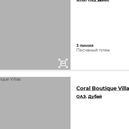
3 линия
Песчаный пляж
Coral Boutique Vill
ОАЭ
,
Дубай