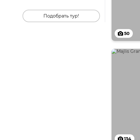
Подобрать тур!
50
134