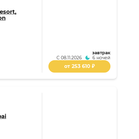
esort,
on
завтрак
С
08.11.2026
6 ночей
от 253 610 ₽
ai