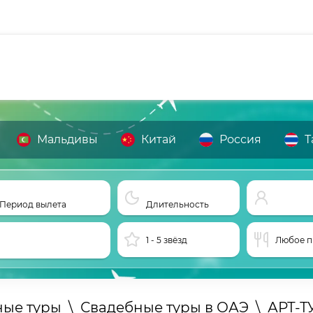
Мальдивы
Китай
Россия
Т
Период вылета
Длительность
1 - 5 звёзд
Любое п
ные туры
\
Свадебные туры в ОАЭ
\
АРТ-Т