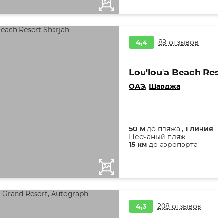
4,4
89 отзывов
Lou'lou'a Beach Re
ОАЭ
,
Шарджа
50 м
до пляжа ,
1 линия
Песчаный пляж
15 км
до аэропорта
4,3
208 отзывов