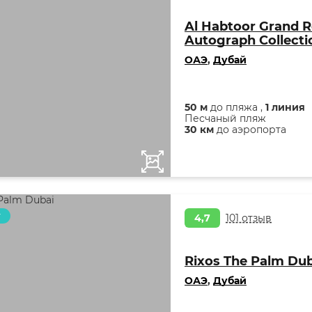
Al Habtoor Grand R
Autograph Collecti
ОАЭ
,
Дубай
50 м
до пляжа ,
1 линия
Песчаный пляж
30 км
до аэропорта
т
4,7
101 отзыв
Rixos The Palm Dub
ОАЭ
,
Дубай