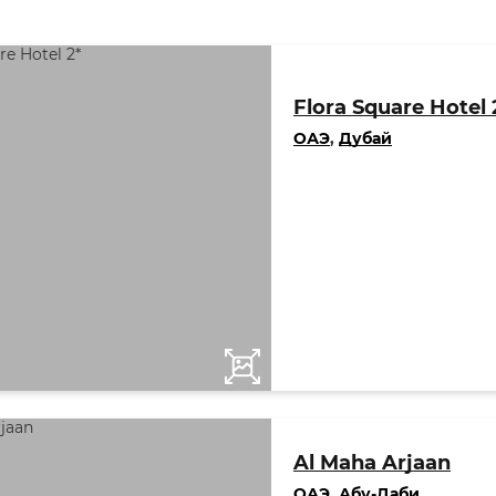
Flora Square Hotel 
ОАЭ
,
Дубай
Al Maha Arjaan
ОАЭ
,
Абу-Даби