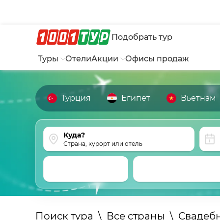
Подобрать тур
Туры
Отели
Акции
Офисы продаж
Турция
Египет
Вьетнам
Страна, курорт или отель
Поиск тура
\
Все страны
\
Свадеб