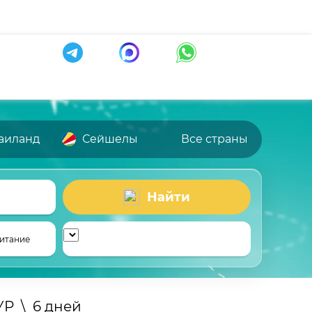
аиланд
Сейшелы
Все страны
Найти
итание
УР
\
6 дней