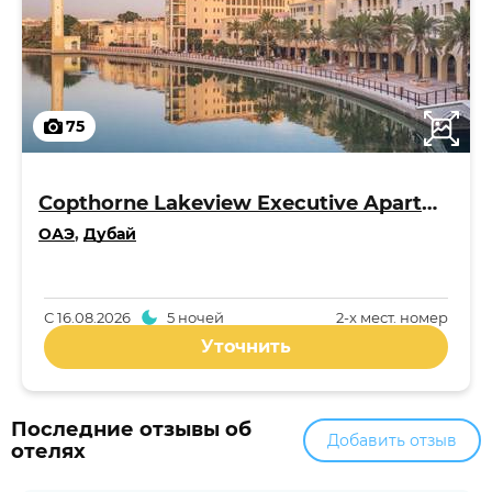
75
Copthorne Lakeview Executive Apartments Dubai, Green Community 4*
ОАЭ
,
Дубай
С
16.08.2026
5 ночей
2-x мест. номер
Уточнить
Последние отзывы об
Добавить отзыв
отелях