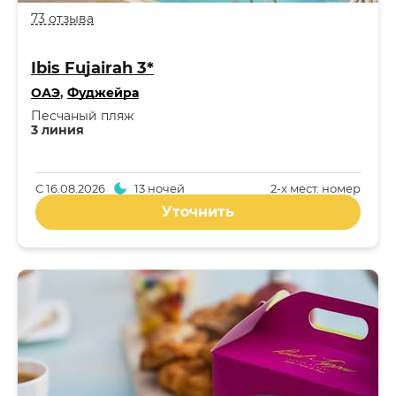
73 отзыва
Ibis Fujairah 3*
ОАЭ
,
Фуджейра
Песчаный пляж
3 линия
С
16.08.2026
13 ночей
2-x мест. номер
Уточнить