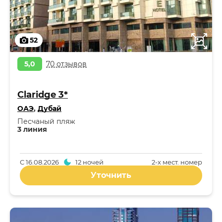
52
5,0
70 отзывов
Claridge 3*
ОАЭ
,
Дубай
Песчаный пляж
3 линия
С
16.08.2026
12 ночей
2-x мест. номер
Уточнить