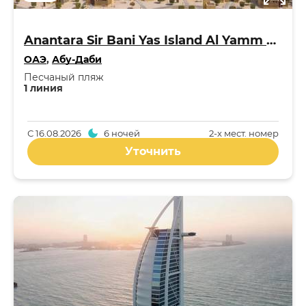
Anantara Sir Bani Yas Island Al Yamm Villa Resort 5*
ОАЭ
,
Абу-Даби
Песчаный пляж
1 линия
С
16.08.2026
6 ночей
2-x мест. номер
Уточнить