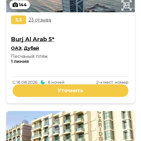
144
3,3
23 отзыва
Burj Al Arab 5*
ОАЭ
,
Дубай
Песчаный пляж
1 линия
С
16.08.2026
6 ночей
2-x мест. номер
Уточнить