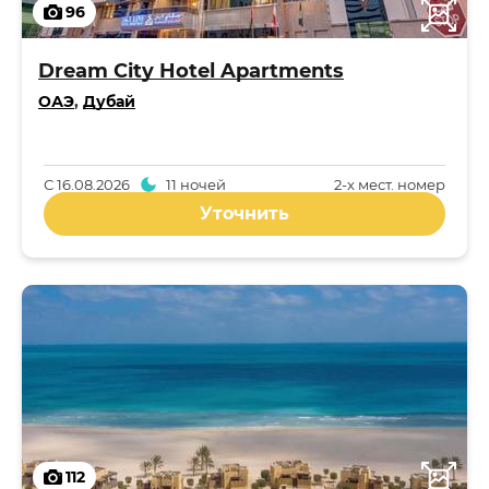
96
Dream City Hotel Apartments
ОАЭ
,
Дубай
С
16.08.2026
11 ночей
2-x мест. номер
Уточнить
112