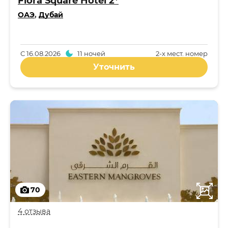
Flora Square Hotel 2*
ОАЭ
,
Дубай
С
16.08.2026
11 ночей
2-x мест. номер
Уточнить
70
4 отзыва