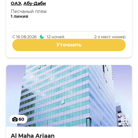
ОАЭ
,
Абу-Даби
Песчаный пляж
1 линия
С
16.08.2026
12 ночей
2-x мест. номер
Уточнить
60
Al Maha Arjaan