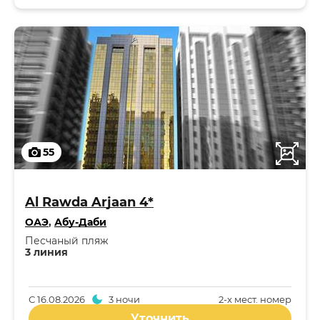
55
Al Rawda Arjaan 4*
ОАЭ
,
Абу-Даби
Песчаный пляж
3 линия
С
16.08.2026
3 ночи
2-x мест. номер
Уточнить