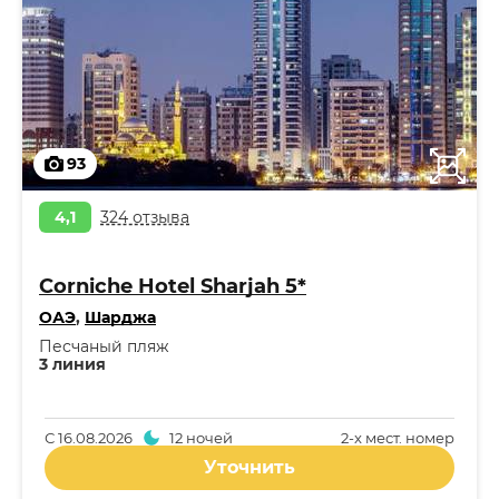
93
4,1
324 отзыва
Corniche Hotel Sharjah 5*
ОАЭ
,
Шарджа
Песчаный пляж
3 линия
С
16.08.2026
12 ночей
2-x мест. номер
Уточнить