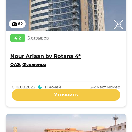
62
4,2
5 отзывов
Nour Arjaan by Rotana 4*
ОАЭ
,
Фуджейра
С
16.08.2026
11 ночей
2-x мест. номер
Уточнить