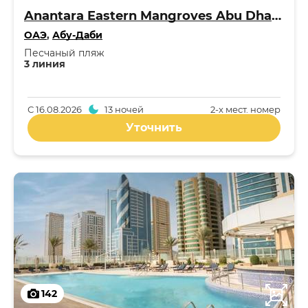
Anantara Eastern Mangroves Abu Dhabi Hotel 5*
ОАЭ
,
Абу-Даби
Песчаный пляж
3 линия
С
16.08.2026
13 ночей
2-x мест. номер
Уточнить
142