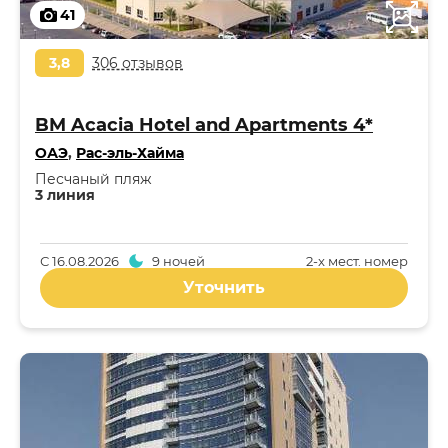
41
3,8
306 отзывов
BM Acacia Hotel and Apartments 4*
ОАЭ
,
Рас-эль-Хайма
Песчаный пляж
3 линия
С
16.08.2026
9 ночей
2-x мест. номер
Уточнить