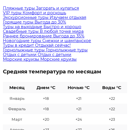
Пляжные туры
Загорать и купаться
VIP туры
Комфорт и роскошь
Экскурсионные туры
Изучаем отдыхая
Горящие туры
Выгода до 30%
Туры на выходные
Быстро и хорошо
Свадебные туры
В любой точке мира
Раннее бронирование
Выгода до 35%
Новогодние туры
Снежки и шампанское
Туры в кредит
Отдыхай сейчас!
Горнолыжные туры
Горнолыжные туры
Отдых с детьми
Отдых с детьми
Морские круизы
Морские круизы
Средняя температура по месяцам
Месяц
Днем °C
Ночью °C
Воды °C
Январь
+18
+21
+22
Февраль
+18
+21
+22
Март
+20
+24
+23
Апрель
+23
+27
+26