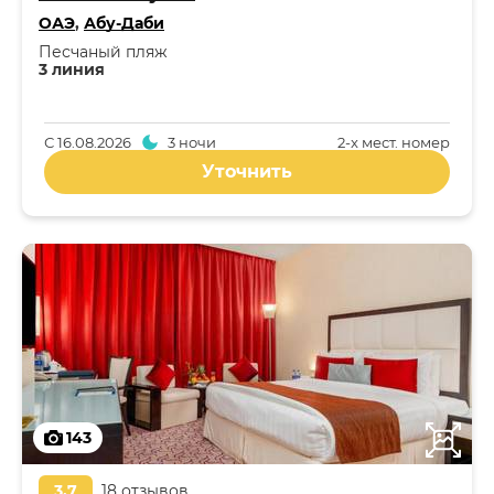
ОАЭ
,
Абу-Даби
Песчаный пляж
3 линия
С
16.08.2026
3 ночи
2-x мест. номер
Уточнить
143
3,7
18 отзывов