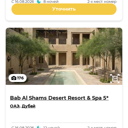
С
16.08.2026
8 ночей
2-x мест. номер
Уточнить
176
Bab Al Shams Desert Resort & Spa 5*
ОАЭ
,
Дубай
С
16.08.2026
12 ночей
2-x мест. номер