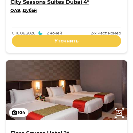
City Seasons Suites Dubai 4*
ОАЭ
,
Дубай
С
16.08.2026
12 ночей
2-x мест. номер
Уточнить
104