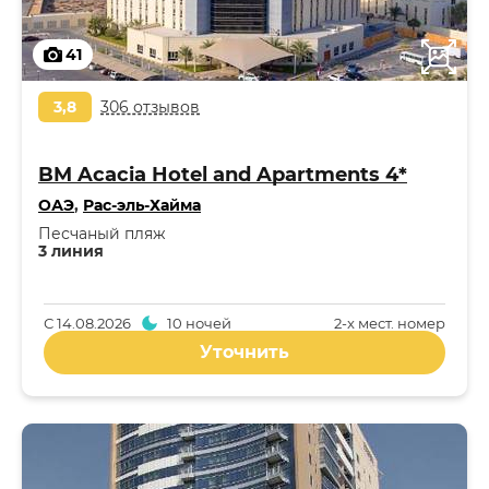
41
3,8
306 отзывов
BM Acacia Hotel and Apartments 4*
ОАЭ
,
Рас-эль-Хайма
Песчаный пляж
3 линия
С
14.08.2026
10 ночей
2-x мест. номер
Уточнить