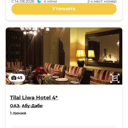
С
14.08.2026
4 ночи
2-x мест. номер
Уточнить
45
Tilal Liwa Hotel 4*
ОАЭ
,
Абу-Даби
1 линия