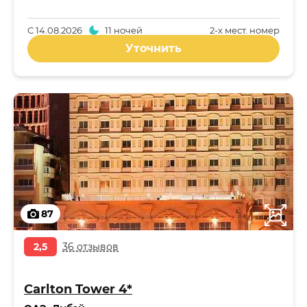
С
14.08.2026
11 ночей
2-x мест. номер
Уточнить
87
2,5
36 отзывов
Carlton Tower 4*