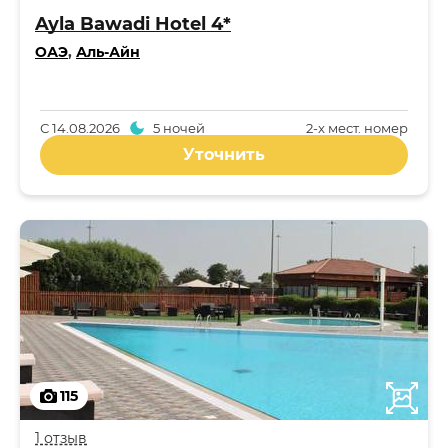
Ayla Bawadi Hotel 4*
ОАЭ
,
Аль-Айн
С
14.08.2026
5 ночей
2-x мест. номер
Уточнить
115
1 отзыв