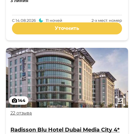
3 линия
С
14.08.2026
11 ночей
2-x мест. номер
Уточнить
144
22 отзыва
Radisson Blu Hotel Dubai Media City 4*