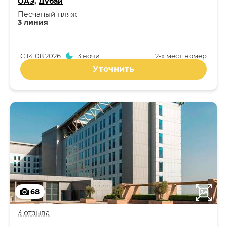
ОАЭ
,
Дубай
Песчаный пляж
3 линия
С
14.08.2026
3 ночи
2-x мест. номер
Уточнить
68
3 отзыва