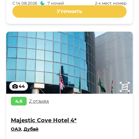
С
14.08.2026
7 ночей
2-x мест. номер
Уточнить
44
4,6
2 отзыва
Majestic Cove Hotel 4*
ОАЭ
,
Дубай