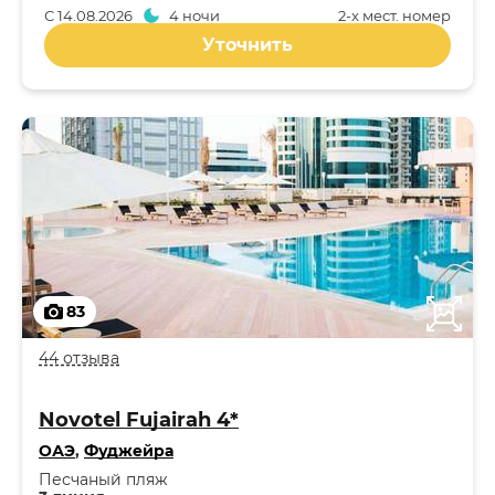
С
14.08.2026
4 ночи
2-x мест. номер
Уточнить
83
44 отзыва
Novotel Fujairah 4*
ОАЭ
,
Фуджейра
Песчаный пляж