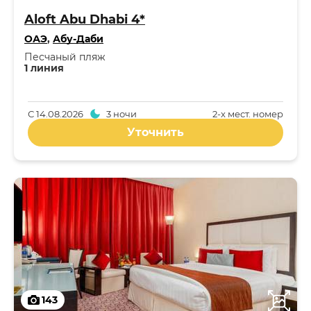
Aloft Abu Dhabi 4*
ОАЭ
,
Абу-Даби
Песчаный пляж
1 линия
С
14.08.2026
3 ночи
2-x мест. номер
Уточнить
143