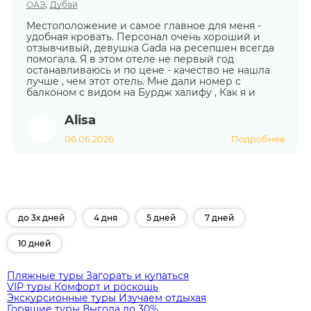
,
ОАЭ
Дубай
Местоположение и самое главное для меня -
удобная кровать. Персонал очень хороший и
отзывчивый, девушка Gada на ресепшен всегда
помогала. Я в этом отеле не первый год
останавливаюсь и по цене - качество не нашла
лучше , чем этот отель. Мне дали номер с
балконом с видом на Бурдж халифу , Как я и
Alisa
06.06.2026
Подробнее
до 3х дней
4 дня
5 дней
7 дней
10 дней
Пляжные туры
Загорать и купаться
VIP туры
Комфорт и роскошь
Экскурсионные туры
Изучаем отдыхая
Горящие туры
Выгода до 30%