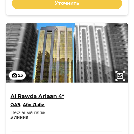
Уточнить
55
Al Rawda Arjaan 4*
ОАЭ
,
Абу-Даби
Песчаный пляж
3 линия