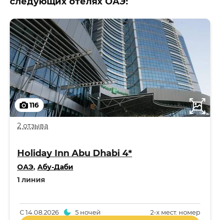
следующих отелях ОАЭ:
116
2 отзыва
Holiday Inn Abu Dhabi 4*
ОАЭ
,
Абу-Даби
1 линия
С
14.08.2026
5 ночей
2-x мест. номер