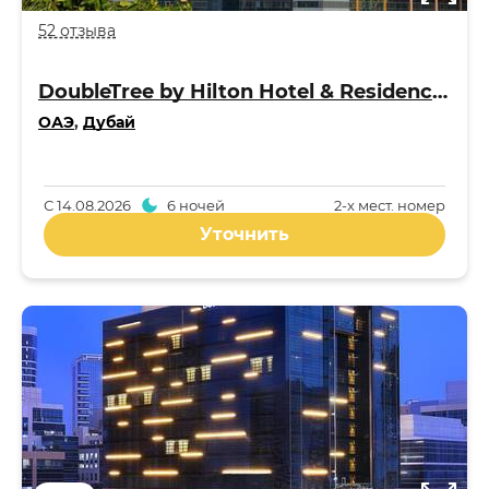
52 отзыва
DoubleTree by Hilton Hotel & Residences Dubai - Al Barsha 4*
ОАЭ
,
Дубай
С
14.08.2026
6 ночей
2-x мест. номер
Уточнить