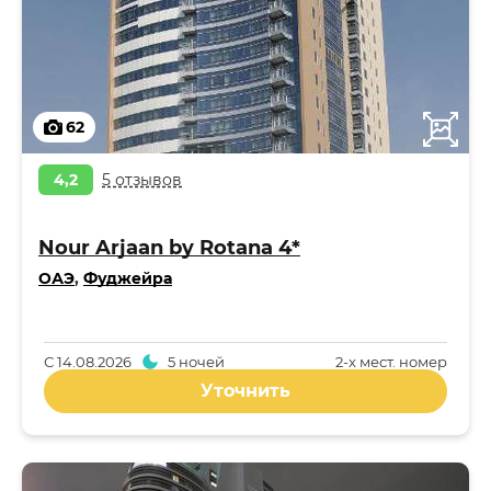
62
4,2
5 отзывов
Nour Arjaan by Rotana 4*
ОАЭ
,
Фуджейра
С
14.08.2026
5 ночей
2-x мест. номер
Уточнить