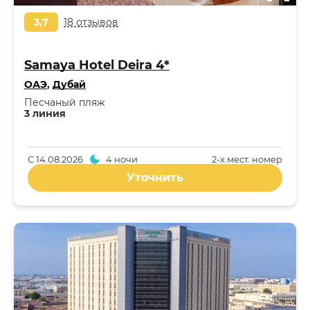
3,7
18 отзывов
Samaya Hotel Deira 4*
ОАЭ
,
Дубай
Песчаный пляж
3 линия
С
14.08.2026
4 ночи
2-x мест. номер
Уточнить