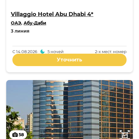
Villaggio Hotel Abu Dhabi 4*
ОАЭ
,
Абу-Даби
3 линия
С
14.08.2026
5 ночей
2-x мест. номер
Уточнить
58