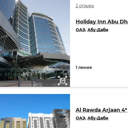
2 отзыва
Holiday Inn Abu Dh
ОАЭ
,
Абу-Даби
1 линия
Al Rawda Arjaan 4*
ОАЭ
,
Абу-Даби