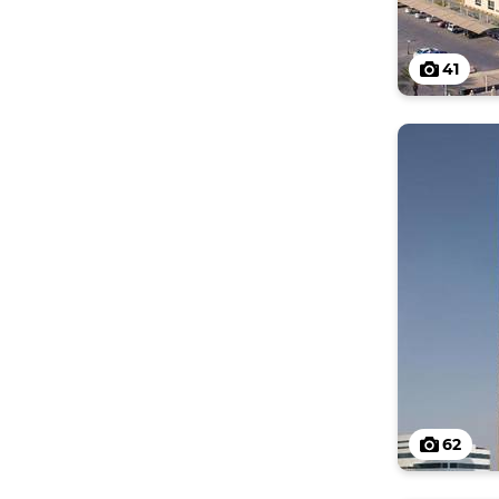
41
62