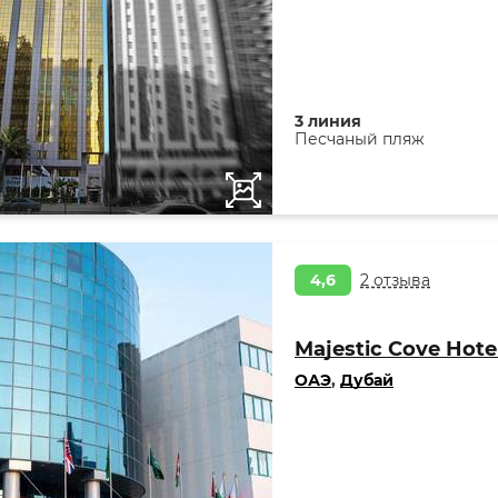
3 линия
Песчаный пляж
4,6
2 отзыва
Majestic Cove Hote
ОАЭ
,
Дубай