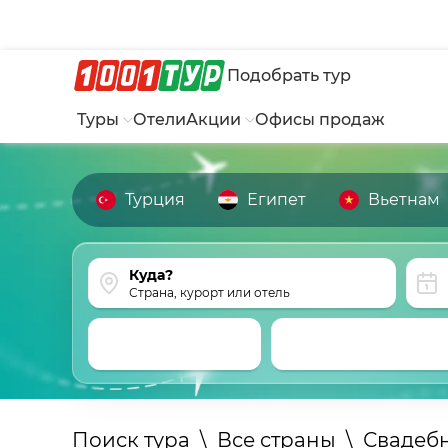
Подобрать тур
Туры
Отели
Акции
Офисы продаж
Турция
Египет
Вьетнам
Страна, курорт или отель
Поиск тура
\
Все страны
\
Свадеб