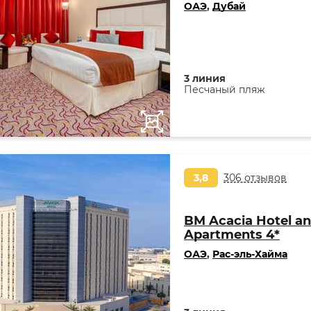
ОАЭ
,
Дубай
3 линия
Песчаный пляж
3,8
306 отзывов
BM Acacia Hotel a
Apartments 4*
ОАЭ
,
Рас-эль-Хайма