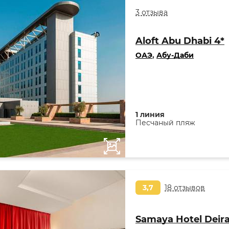
3 отзыва
Aloft Abu Dhabi 4*
ОАЭ
,
Абу-Даби
1 линия
Песчаный пляж
3,7
18 отзывов
Samaya Hotel Deira