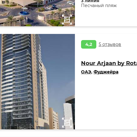
3 линия
Песчаный пляж
4,2
5 отзывов
Nour Arjaan by Rot
ОАЭ
,
Фуджейра