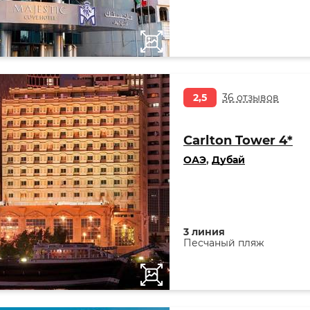
2,5
36 отзывов
Carlton Tower 4*
ОАЭ
,
Дубай
3 линия
Песчаный пляж