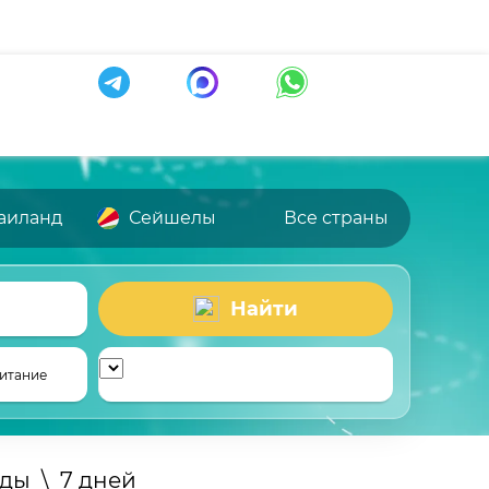
аиланд
Сейшелы
Все страны
Найти
итание
зды
\
7 дней