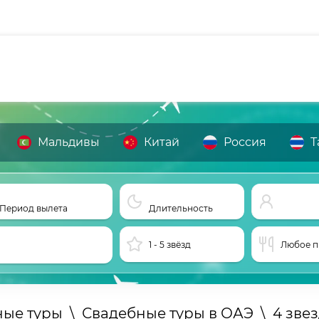
Мальдивы
Китай
Россия
Т
Период вылета
Длительность
1 - 5 звёзд
Любое п
ные туры
\
Свадебные туры в ОАЭ
\
4 зве