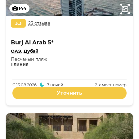
144
3,3
23 отзыва
Burj Al Arab 5*
ОАЭ
,
Дубай
Песчаный пляж
1 линия
С
13.08.2026
7 ночей
2-x мест. номер
Уточнить