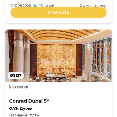
С
13.08.2026
13 ночей
2-x мест. номер
Уточнить
127
5 отзывов
Conrad Dubai 5*
ОАЭ
,
Дубай
Песчаный пляж