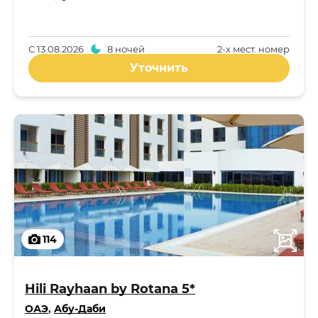
С
13.08.2026
8 ночей
2-x мест. номер
Уточнить
114
Hili Rayhaan by Rotana 5*
ОАЭ
,
Абу-Даби