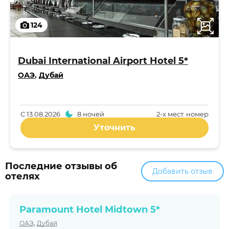
124
Dubai International Airport Hotel 5*
ОАЭ
,
Дубай
С
13.08.2026
8 ночей
2-x мест. номер
Уточнить
Последние отзывы об
Добавить отзыв
отелях
Paramount Hotel Midtown 5*
,
ОАЭ
Дубай