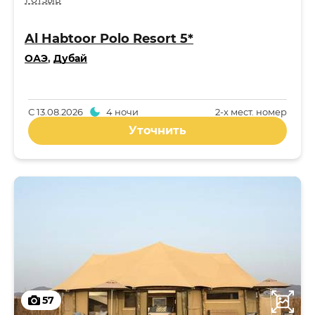
Al Habtoor Polo Resort 5*
ОАЭ
,
Дубай
С
13.08.2026
4 ночи
2-x мест. номер
Уточнить
57