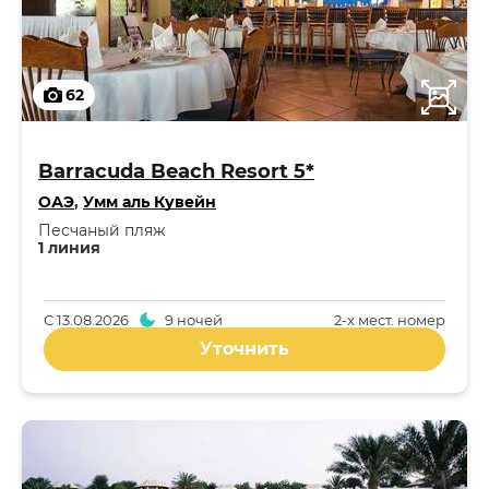
62
Barracuda Beach Resort 5*
ОАЭ
,
Умм аль Кувейн
Песчаный пляж
1 линия
С
13.08.2026
9 ночей
2-x мест. номер
Уточнить