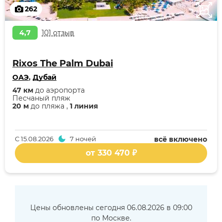
262
4,7
101 отзыв
Rixos The Palm Dubai
ОАЭ
,
Дубай
47 км
до аэропорта
Песчаный пляж
20 м
до пляжа ,
1 линия
С
15.08.2026
7 ночей
всё включено
от 330 470 ₽
Цены обновлены сегодня 06.08.2026 в 09:00
по Москве.