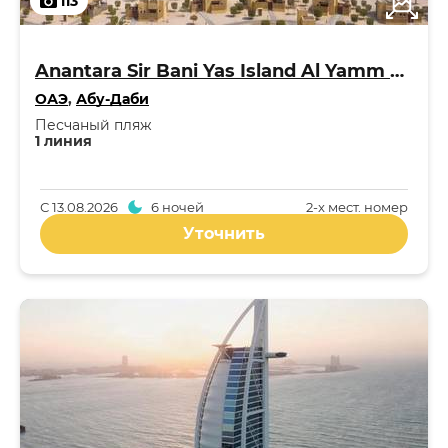
113
Anantara Sir Bani Yas Island Al Yamm Villa Resort 5*
ОАЭ
,
Абу-Даби
Песчаный пляж
1 линия
С
13.08.2026
6 ночей
2-x мест. номер
Уточнить