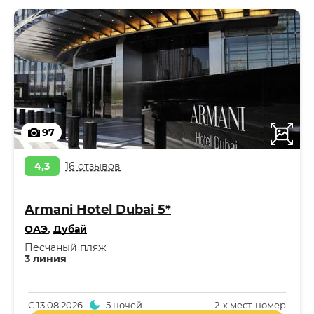
97
4,3
16 отзывов
Armani Hotel Dubai 5*
ОАЭ
,
Дубай
Песчаный пляж
3 линия
С
13.08.2026
5 ночей
2-x мест. номер