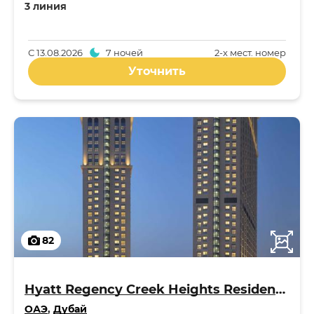
3 линия
С
13.08.2026
7 ночей
2-x мест. номер
Уточнить
82
Hyatt Regency Creek Heights Residences 5*
ОАЭ
,
Дубай