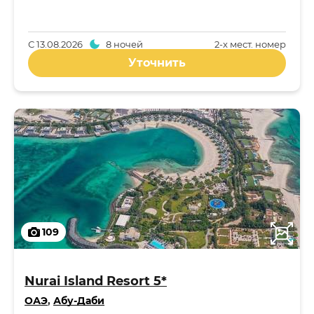
С
13.08.2026
8 ночей
2-x мест. номер
Уточнить
109
Nurai Island Resort 5*
ОАЭ
,
Абу-Даби