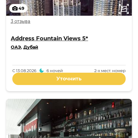
49
3 отзыва
Address Fountain Views 5*
ОАЭ
,
Дубай
С
13.08.2026
6 ночей
2-x мест. номер
Уточнить