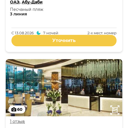
ОАЭ
,
Абу-Даби
Песчаный пляж
3 линия
С
13.08.2026
7 ночей
2-x мест. номер
Уточнить
60
1 отзыв