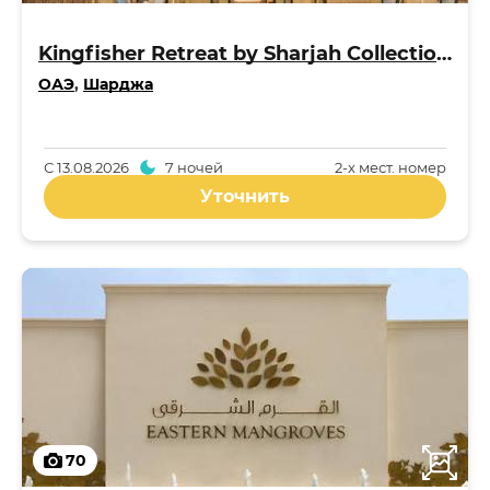
Kingfisher Retreat by Sharjah Collection 5*
ОАЭ
,
Шарджа
С
13.08.2026
7 ночей
2-x мест. номер
Уточнить
70