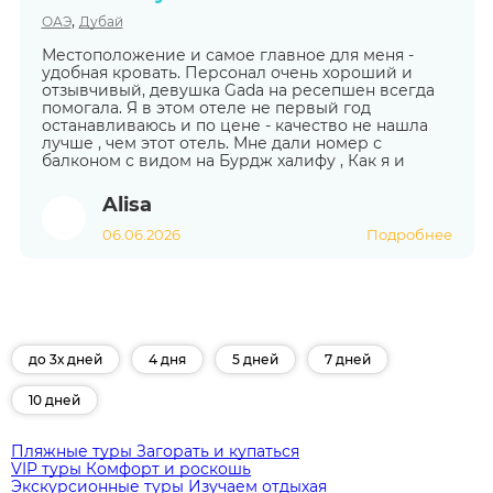
,
ОАЭ
Дубай
Местоположение и самое главное для меня -
удобная кровать. Персонал очень хороший и
отзывчивый, девушка Gada на ресепшен всегда
помогала. Я в этом отеле не первый год
останавливаюсь и по цене - качество не нашла
лучше , чем этот отель. Мне дали номер с
балконом с видом на Бурдж халифу , Как я и
Alisa
06.06.2026
Подробнее
до 3х дней
4 дня
5 дней
7 дней
10 дней
Пляжные туры
Загорать и купаться
VIP туры
Комфорт и роскошь
Экскурсионные туры
Изучаем отдыхая