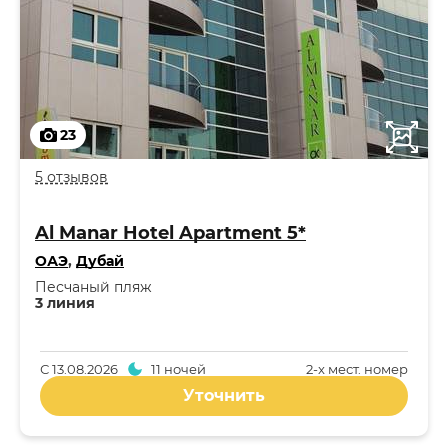
23
5 отзывов
Al Manar Hotel Apartment 5*
ОАЭ
,
Дубай
Песчаный пляж
3 линия
С
13.08.2026
11 ночей
2-x мест. номер
Уточнить