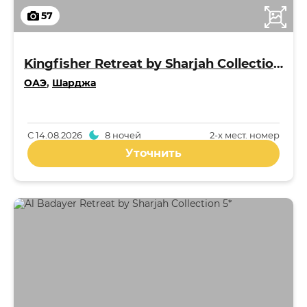
57
Kingfisher Retreat by Sharjah Collection 5*
ОАЭ
,
Шарджа
С
14.08.2026
8 ночей
2-x мест. номер
Уточнить