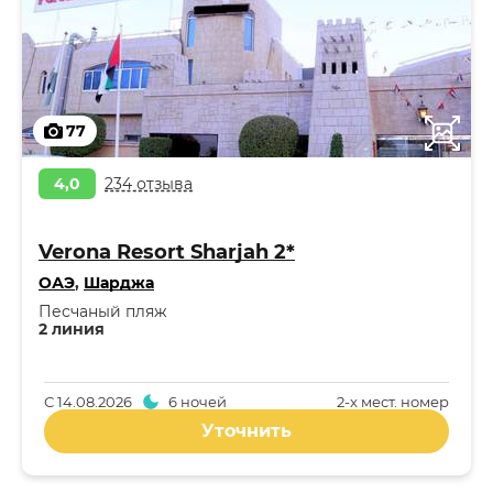
77
4,0
234 отзыва
Verona Resort Sharjah 2*
ОАЭ
,
Шарджа
Песчаный пляж
2 линия
С
14.08.2026
6 ночей
2-x мест. номер
Уточнить