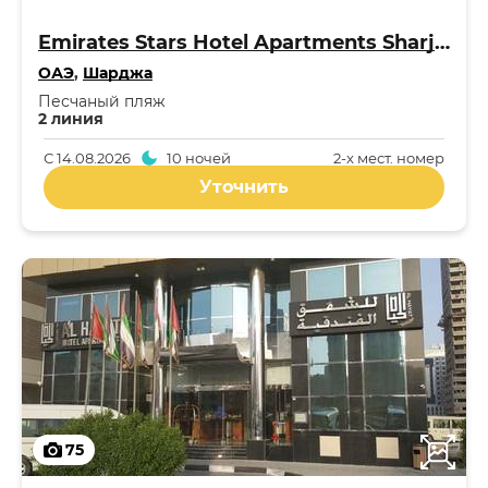
Emirates Stars Hotel Apartments Sharjah 2*
ОАЭ
,
Шарджа
Песчаный пляж
2 линия
С
14.08.2026
10 ночей
2-x мест. номер
Уточнить
75