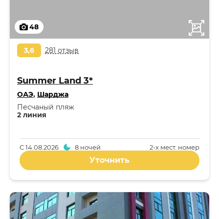
48
3,6
281 отзыв
Summer Land 3*
ОАЭ
,
Шарджа
Песчаный пляж
2 линия
С
14.08.2026
8 ночей
2-x мест. номер
Уточнить