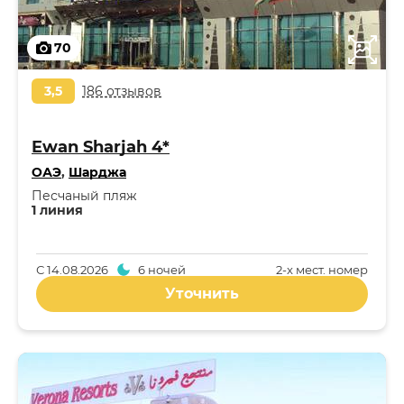
70
3,5
186 отзывов
Ewan Sharjah 4*
ОАЭ
,
Шарджа
Песчаный пляж
1 линия
С
14.08.2026
6 ночей
2-x мест. номер
Уточнить