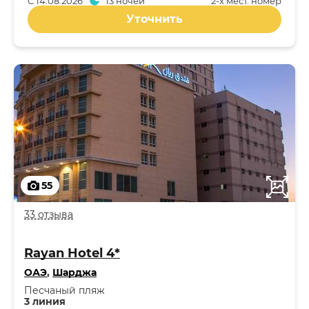
С
14.08.2026
13 ночей
2-x мест. номер
Уточнить
55
33 отзыва
Rayan Hotel 4*
ОАЭ
,
Шарджа
Песчаный пляж
3 линия