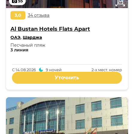
55
3,0
34 отзыва
Al Bustan Hotels Flats Apart
ОАЭ
,
Шарджа
Песчаный пляж
3 линия
С
14.08.2026
9 ночей
2-x мест. номер
Уточнить