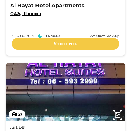
Al Hayat Hotel Apartments
ОАЭ
,
Шарджа
С
14.08.2026
9 ночей
2-x мест. номер
Уточнить
57
1 отзыв