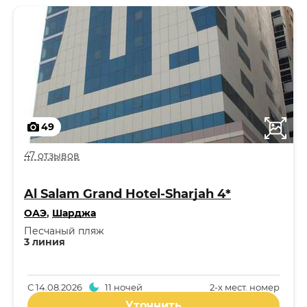
49
47 отзывов
Al Salam Grand Hotel-Sharjah 4*
ОАЭ
,
Шарджа
Песчаный пляж
3 линия
С
14.08.2026
11 ночей
2-x мест. номер
Уточнить