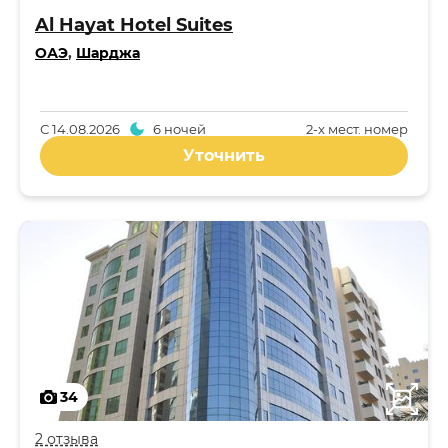
Al Hayat Hotel Suites
ОАЭ
,
Шарджа
С
14.08.2026
6 ночей
2-x мест. номер
Уточнить
34
2 отзыва