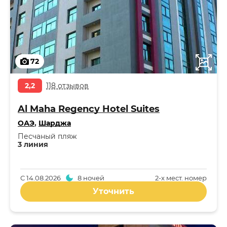
72
2,2
118 отзывов
Al Maha Regency Hotel Suites
ОАЭ
,
Шарджа
Песчаный пляж
3 линия
С
14.08.2026
8 ночей
2-x мест. номер
Уточнить