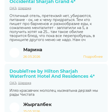
Occidental Sharjah Grand 4*
,
ОАЭ
Шарджа
Отличный отель, претензий нет, убираются,
питание - ок, не к чему придраться. Тем кто
пишет про барменов и разнообразие еды, к
сожалению менталитет - заплатили на 5, а
получить хотят на 25... там такое обилие
творится блюд, что пока все перепробуешь, в
принципе другого меню не надо. Нам оч
Марина
26.05.2026
Подробнее
DoubleTree by Hilton Sharjah
Waterfront Hotel And Residences 4*
,
ОАЭ
Шарджа
Иляз красавчик мололец кызматына дерзай мы
рады Чистата
Жыргалбек
25.05.2026