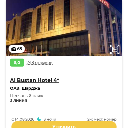
65
5,0
248 отзывов
Al Bustan Hotel 4*
ОАЭ
,
Шарджа
Песчаный пляж
3 линия
С
14.08.2026
3 ночи
2-x мест. номер
Уточнить