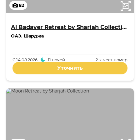
82
Al Badayer Retreat by Sharjah Collection 5*
ОАЭ
,
Шарджа
С
14.08.2026
11 ночей
2-x мест. номер
Уточнить