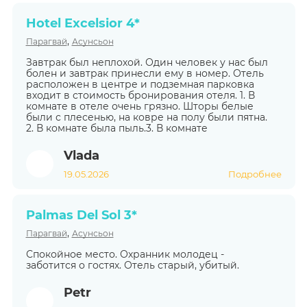
Hotel Excelsior 4*
,
Парагвай
Асунсьон
Завтрак был неплохой. Один человек у нас был
болен и завтрак принесли ему в номер. Отель
расположен в центре и подземная парковка
входит в стоимость бронирования отеля. 1. В
комнате в отеле очень грязно. Шторы белые
были с плесенью, на ковре на полу были пятна.
2. В комнате была пыль.3. В комнате
Vlada
19.05.2026
Подробнее
Palmas Del Sol 3*
,
Парагвай
Асунсьон
Спокойное место. Охранник молодец -
заботится о гостях. Отель старый, убитый.
Petr