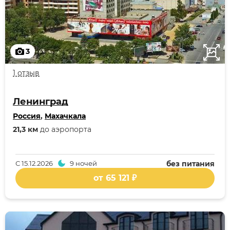
3
1 отзыв
Ленинград
Россия
,
Махачкала
21,3 км
до аэропорта
С
15.12.2026
9 ночей
без питания
от 65 121 ₽