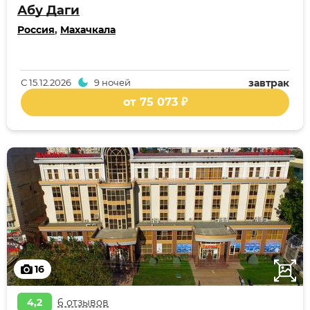
Абу Даги
Россия
,
Махачкала
С
15.12.2026
9 ночей
завтрак
от 75 073 ₽
16
4,2
6 отзывов