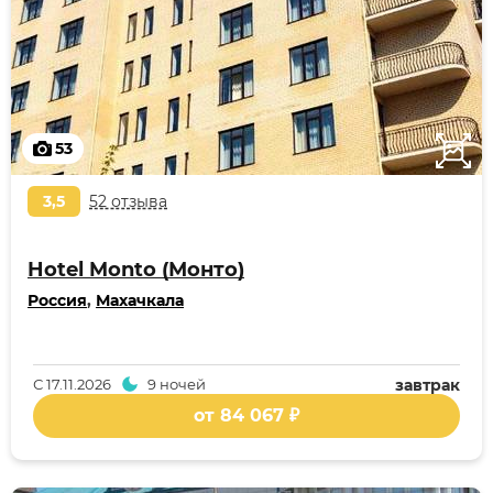
53
3,5
52 отзыва
Hotel Monto (Монто)
Россия
,
Махачкала
С
17.11.2026
9 ночей
завтрак
от 84 067 ₽