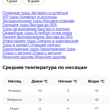
7 дней
10 дней
Пляжные туры
Загорать и купаться
VIP туры
Комфорт и роскошь
Экскурсионные туры
Изучаем отдыхая
Горящие туры
Выгода до 30%
Туры на выходные
Быстро и хорошо
Свадебные туры
В любой точке мира
Раннее бронирование
Выгода до 35%
Новогодние туры
Снежки и шампанское
Туры в кредит
Отдыхай сейчас!
Горнолыжные туры
Горнолыжные туры
Отдых с детьми
Отдых с детьми
Морские круизы
Морские круизы
Средняя температура по месяцам
Месяц
Днем °C
Ночью °C
Воды °C
Январь
-10
-5
+6
Февраль
-9
-4
+6
Март
-4
+1
+7