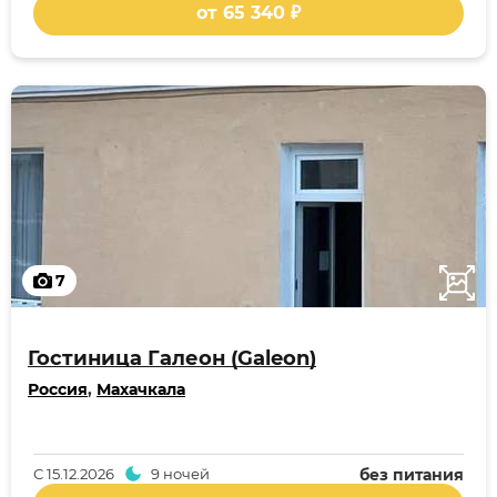
от 65 340 ₽
7
Гостиница Галеон (Galeon)
Россия
,
Махачкала
С
15.12.2026
9 ночей
без питания