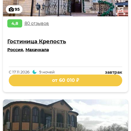
95
4,8
80 отзывов
Гостиница Крепость
Россия
,
Махачкала
С
17.11.2026
9 ночей
завтрак
от 60 010 ₽