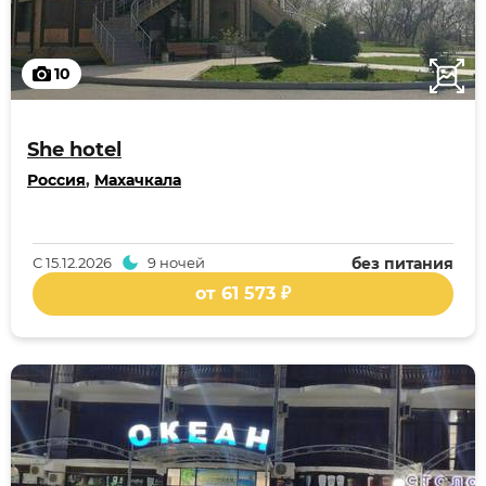
10
She hotel
Россия
,
Махачкала
С
15.12.2026
9 ночей
без питания
от 61 573 ₽