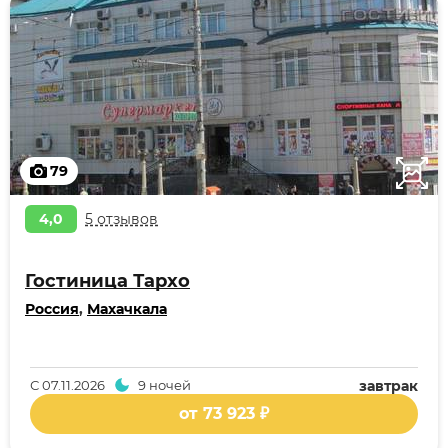
79
4,0
5 отзывов
Гостиница Тархо
Россия
,
Махачкала
С
07.11.2026
9 ночей
завтрак
от 73 923 ₽