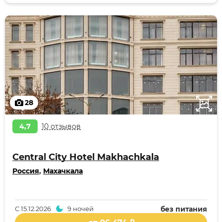
28
4,7
10 отзывов
Central City Hotel Makhachkala
Россия
,
Махачкала
С
15.12.2026
9 ночей
без питания