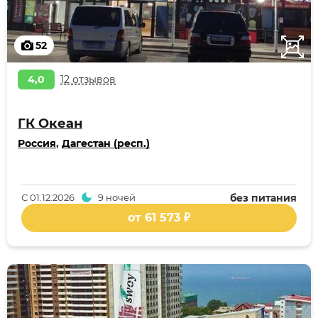
52
4,0
12 отзывов
ГК Океан
Россия
,
Дагестан (респ.)
С
01.12.2026
9 ночей
без питания
от 61 573 ₽