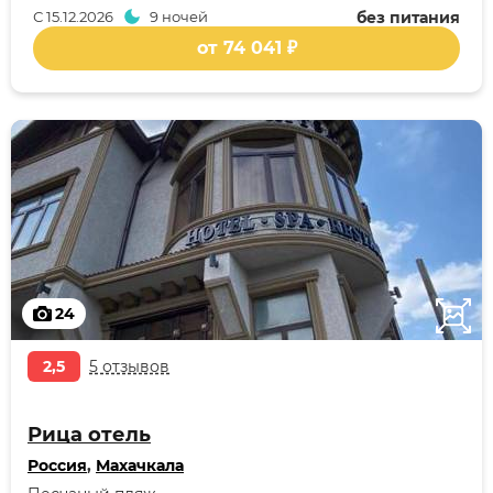
С
15.12.2026
9 ночей
без питания
от 74 041 ₽
24
2,5
5 отзывов
Рица отель
Россия
,
Махачкала