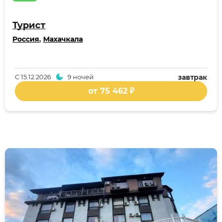
Турист
Россия
,
Махачкала
С
15.12.2026
9 ночей
завтрак
от 75 462 ₽