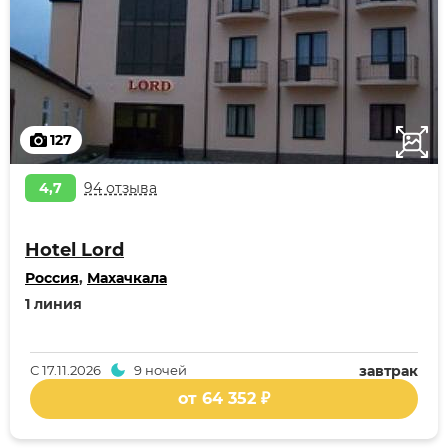
127
4,7
94 отзыва
Hotel Lord
Россия
,
Махачкала
1 линия
С
17.11.2026
9 ночей
завтрак
от 64 352 ₽