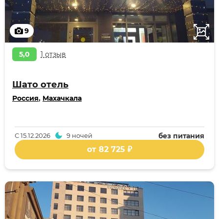
9
5,0
1 отзыв
Шато отель
Россия
,
Махачкала
С
15.12.2026
9 ночей
без питания
от 82 725 ₽