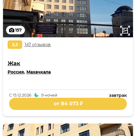
157
3,3
147 отзывов
Жак
Россия
,
Махачкала
С
15.12.2026
9 ночей
завтрак
от 84 073 ₽