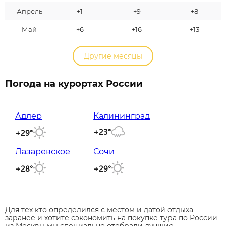
Апрель
+1
+9
+8
Май
+6
+16
+13
Другие месяцы
Погода на курортах России
Адлер
Калининград
+23°
+29°
Лазаревское
Сочи
+28°
+29°
Для тех кто определился с местом и датой отдыха
заранее и хотите сэкономить на покупке тура по России
из Москвы мы специально отобрали лучшие