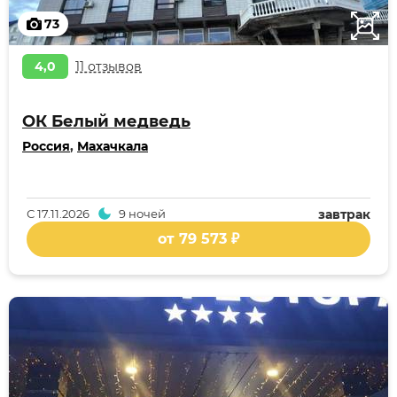
73
4,0
11 отзывов
ОК Белый медведь
Россия
,
Махачкала
С
17.11.2026
9 ночей
завтрак
от 79 573 ₽