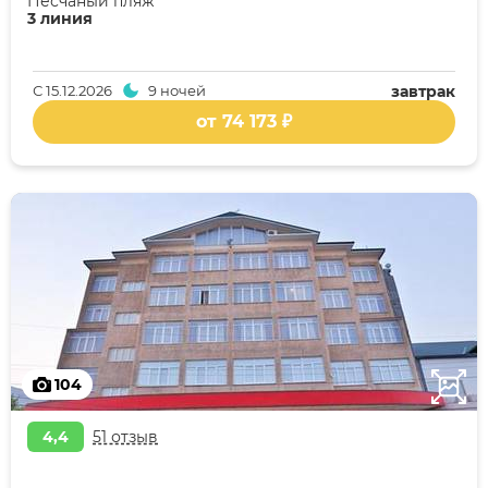
Песчаный пляж
3 линия
С
15.12.2026
9 ночей
завтрак
от 74 173 ₽
104
4,4
51 отзыв