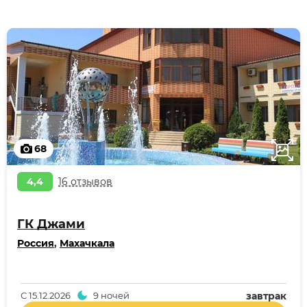
68
4,4
16 отзывов
ГК Джами
Россия
,
Махачкала
С
15.12.2026
9 ночей
завтрак