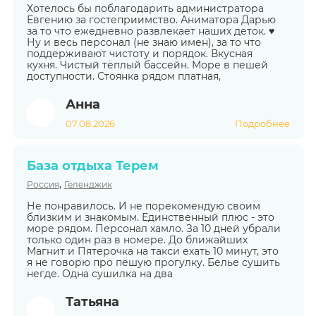
Хотелось бы поблагодарить администратора
Евгению за гостеприимство. Аниматора Дарью
за то что ежедневно развлекает наших деток. ♥️
Ну и весь персонал (не знаю имен), за то что
поддерживают чистоту и порядок. Вкусная
кухня. Чистый тёплый бассейн. Море в пешей
доступности. Стоянка рядом платная,
Анна
07.08.2026
Подробнее
База отдыха Терем
,
Россия
Геленджик
Не понравилось. И не порекомендую своим
близким и знакомым. Единственный плюс - это
море рядом. Персонал хамло. За 10 дней убрали
только один раз в номере. До ближайших
Магнит и Пятерочка на такси ехать 10 минут, это
я не говорю про пешую прогулку. Белье сушить
негде. Одна сушилка на два
Татьяна