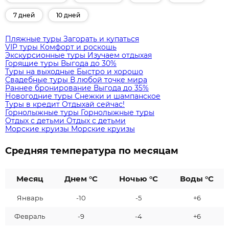
7 дней
10 дней
Пляжные туры
Загорать и купаться
VIP туры
Комфорт и роскошь
Экскурсионные туры
Изучаем отдыхая
Горящие туры
Выгода до 30%
Туры на выходные
Быстро и хорошо
Свадебные туры
В любой точке мира
Раннее бронирование
Выгода до 35%
Новогодние туры
Снежки и шампанское
Туры в кредит
Отдыхай сейчас!
Горнолыжные туры
Горнолыжные туры
Отдых с детьми
Отдых с детьми
Морские круизы
Морские круизы
Средняя температура по месяцам
Месяц
Днем °C
Ночью °C
Воды °C
Январь
-10
-5
+6
Февраль
-9
-4
+6