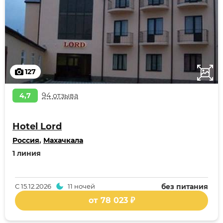
127
4,7
94 отзыва
Hotel Lord
Россия
,
Махачкала
1 линия
С
15.12.2026
11 ночей
без питания
от 78 023 ₽