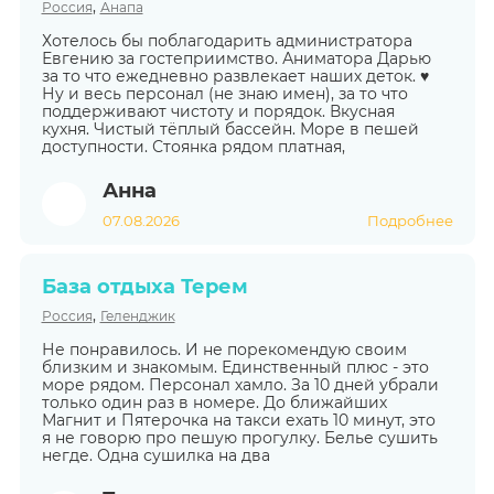
,
Россия
Анапа
Хотелось бы поблагодарить администратора
Евгению за гостеприимство. Аниматора Дарью
за то что ежедневно развлекает наших деток. ♥️
Ну и весь персонал (не знаю имен), за то что
поддерживают чистоту и порядок. Вкусная
кухня. Чистый тёплый бассейн. Море в пешей
доступности. Стоянка рядом платная,
Анна
07.08.2026
Подробнее
База отдыха Терем
,
Россия
Геленджик
Не понравилось. И не порекомендую своим
близким и знакомым. Единственный плюс - это
море рядом. Персонал хамло. За 10 дней убрали
только один раз в номере. До ближайших
Магнит и Пятерочка на такси ехать 10 минут, это
я не говорю про пешую прогулку. Белье сушить
негде. Одна сушилка на два