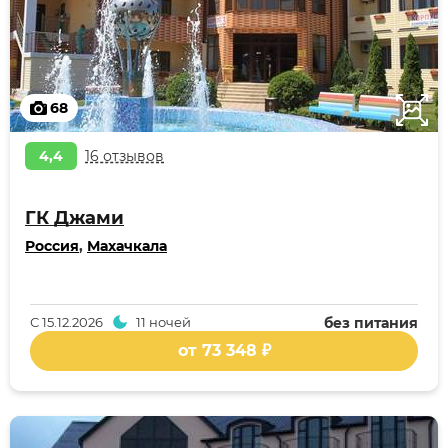
68
4,4
16 отзывов
ГК Джами
Россия
,
Махачкала
С
15.12.2026
11 ночей
без питания
от 73 348 ₽