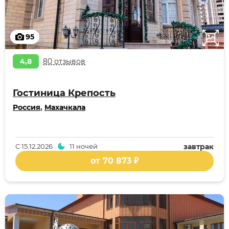
95
4,8
80 отзывов
Гостиница Крепость
Россия
,
Махачкала
С
15.12.2026
11 ночей
завтрак
от 70 873 ₽