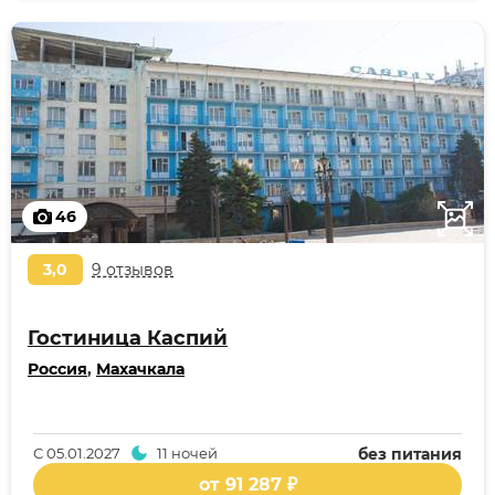
46
3,0
9 отзывов
Гостиница Каспий
Россия
,
Махачкала
С
05.01.2027
11 ночей
без питания
от 91 287 ₽