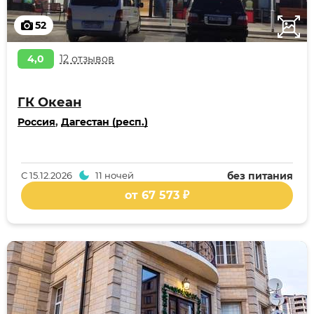
52
4,0
12 отзывов
ГК Океан
Россия
,
Дагестан (респ.)
С
15.12.2026
11 ночей
без питания
от 67 573 ₽