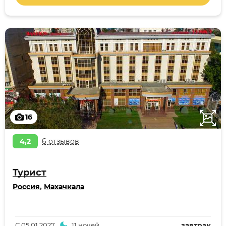
16
4,2
6 отзывов
Турист
Россия
,
Махачкала
С
05.01.2027
11 ночей
завтрак