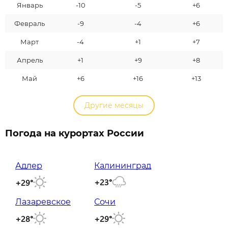
Январь
-10
-5
+6
Февраль
-9
-4
+6
Март
-4
+1
+7
Апрель
+1
+9
+8
Май
+6
+16
+13
Другие месяцы
Погода на курортах России
Адлер
Калининград
+23°
+29°
Лазаревское
Сочи
+28°
+29°