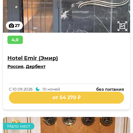
27
4,0
Hotel Emir (Эмир)
Россия
,
Дербент
С
10.09.2026
10 ночей
без питания
от 54 270 ₽
Мало мест