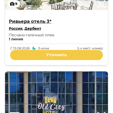
9
Ривьера отель 3*
Россия
,
Дербент
Песчано-галечный пляж
1 линия
С
15.08.2026
3 ночи
2-x мест. номер
Уточнить