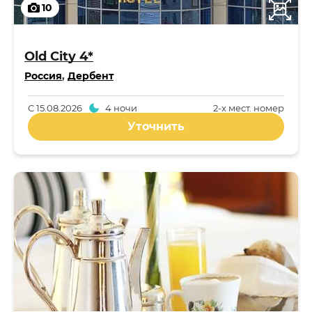
10
Old City 4*
Россия
,
Дербент
С
15.08.2026
4 ночи
2-x мест. номер
Уточнить