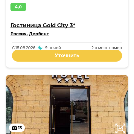
4,0
Гостиница Gold City 3*
Россия
,
Дербент
С
15.08.2026
9 ночей
2-x мест. номер
Уточнить
13