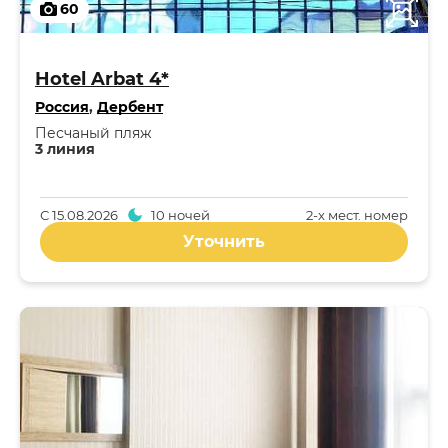
60
Hotel Arbat 4*
Россия
,
Дербент
Песчаный пляж
3 линия
С
15.08.2026
10 ночей
2-x мест. номер
Уточнить