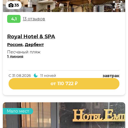
35
4,1
13 отзывов
Royal Hotel & SPA
Россия
,
Дербент
Песчаный пляж
1 линия
С
31.08.2026
11 ночей
завтрак
от 110 722 ₽
Мало мест