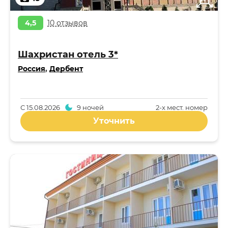
4,5
10 отзывов
Шахристан отель 3*
Россия
,
Дербент
С
15.08.2026
9 ночей
2-x мест. номер
Уточнить