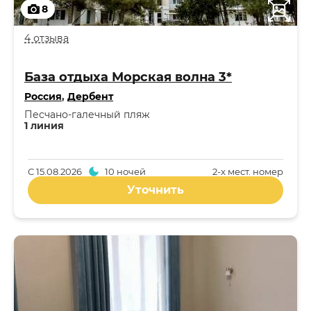
8
4 отзыва
База отдыха Морская волна 3*
Россия
,
Дербент
Песчано-галечный пляж
1 линия
С
15.08.2026
10 ночей
2-x мест. номер
Уточнить