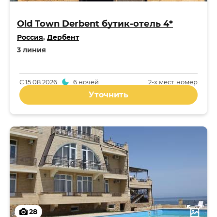
Old Town Derbent бутик-отель 4*
Россия
,
Дербент
3 линия
С
15.08.2026
6 ночей
2-x мест. номер
Уточнить
28