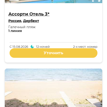
Ассорти Отель 3*
Россия
,
Дербент
Галечный пляж
1 линия
С
15.08.2026
12 ночей
2-x мест. номер
Уточнить