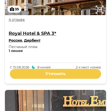
35
4 отзыва
Royal Hotel & SPA 3*
Россия
,
Дербент
Песчаный пляж
1 линия
С
15.08.2026
8 ночей
2-x мест. номер
Уточнить