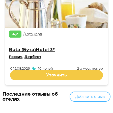
4,2
8 отзывов
Buta (Бута)Hotel 3*
Россия
,
Дербент
С
15.08.2026
10 ночей
2-x мест. номер
Уточнить
Последние отзывы об
Добавить отзыв
отелях