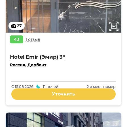
27
4,1
1 отзыв
Hotel Emir (Эмир) 3*
Россия
,
Дербент
С
15.08.2026
11 ночей
2-x мест. номер
Уточнить