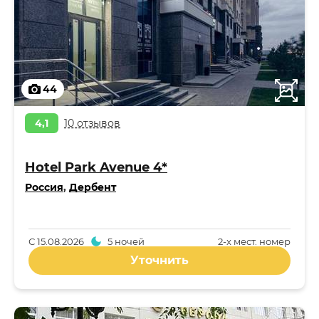
44
4,1
10 отзывов
Hotel Park Avenue 4*
Россия
,
Дербент
С
15.08.2026
5 ночей
2-x мест. номер
Уточнить