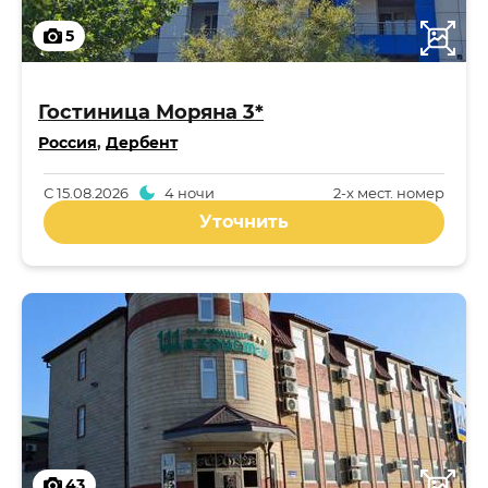
5
Гостиница Моряна 3*
Россия
,
Дербент
С
15.08.2026
4 ночи
2-x мест. номер
Уточнить
43