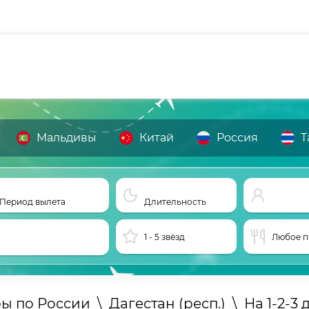
Мальдивы
Китай
Россия
Т
Период вылета
Длительность
1 - 5 звёзд
Любое п
ры по России
\
Дагестан (респ.)
\
На 1-2-3 