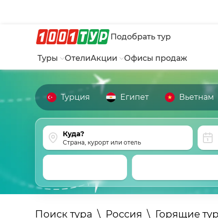
Подобрать тур
Туры
Отели
Акции
Офисы продаж
Турция
Египет
Вьетнам
Страна, курорт или отель
Поиск тура
\
Россия
\
Горящие ту