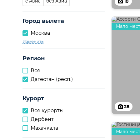
c Авиа
без Авиа
10
Город вылета
Мало мес
Москва
Изменить
Регион
Все
Дагестан (респ.)
Курорт
28
Все курорты
Дербент
Махачкала
Мало мес