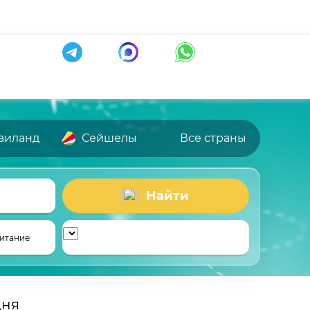
аиланд
Сейшелы
Все страны
Найти
итание
дня