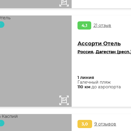
т
4,1
21 отзыв
Ассорти Отель
Россия
,
Дагестан (респ.
1 линия
Галечный пляж
110 км
до аэропорта
т
3,0
9 отзывов