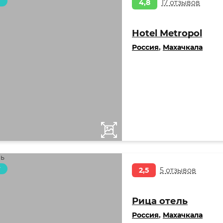
т
4,8
17 отзывов
Hotel Metropol
Россия
,
Махачкала
т
2,5
5 отзывов
Рица отель
Россия
,
Махачкала