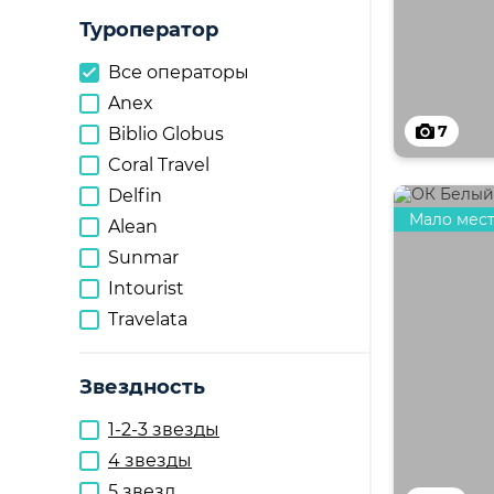
Туроператор
Все операторы
Anex
7
Biblio Globus
Coral Travel
Delfin
Мало мес
Alean
Sunmar
Intourist
Travelata
Звездность
1-2-3 звезды
4 звезды
5 звезд