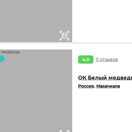
т
4,0
11 отзывов
ОК Белый медвед
Россия
,
Махачкала