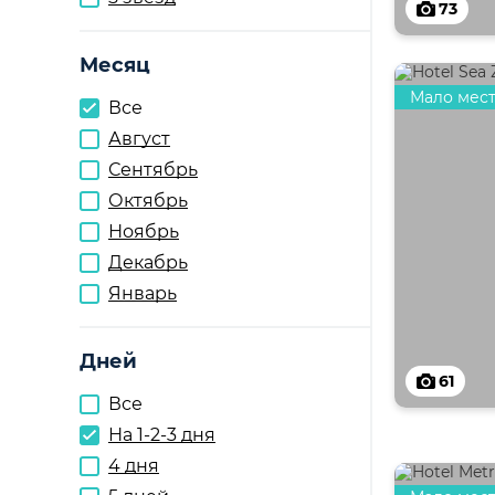
73
Месяц
Мало мес
Все
Август
Сентябрь
Октябрь
Ноябрь
Декабрь
Январь
Дней
61
Все
На 1-2-3 дня
4 дня