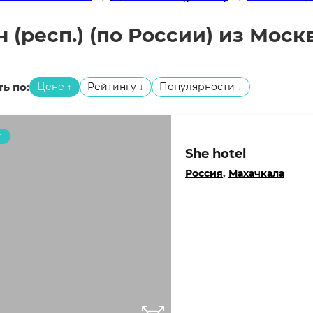
 (респ.) (по России) из Москв
ь по:
Цене
Рейтингу
Популярности
↑
↓
↓
т
She hotel
Россия
,
Махачкала