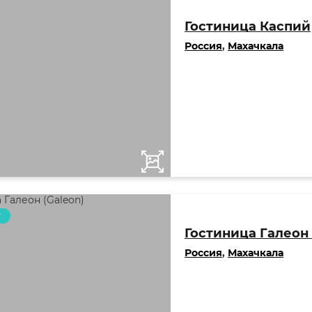
Гостиница Каспий
Россия
,
Махачкала
т
Гостиница Галеон 
Россия
,
Махачкала