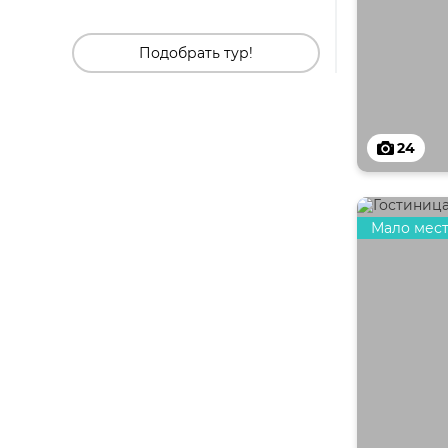
Подобрать тур!
24
Мало мес