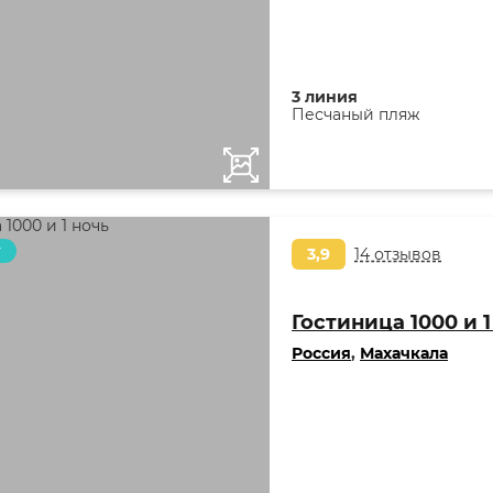
3 линия
Песчаный пляж
т
3,9
14 отзывов
Гостиница 1000 и 1
Россия
,
Махачкала