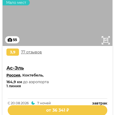
Мало мест
55
3,9
77 отзывов
Ас-Эль
Россия
, Коктебель,
164,9 км
до аэропорта
1 линия
С
20.08.2026
7 ночей
завтрак
от 36 341 ₽