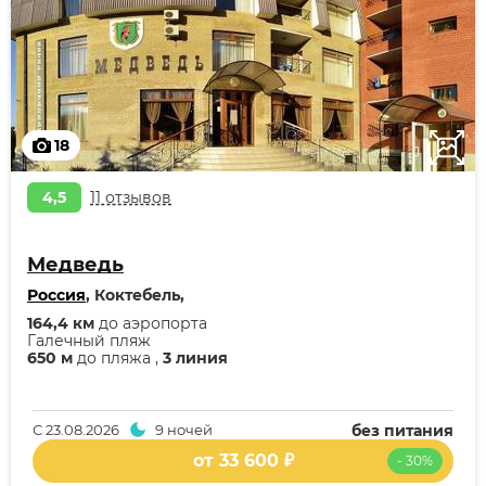
18
4,5
11 отзывов
Медведь
Россия
, Коктебель,
164,4 км
до аэропорта
Галечный пляж
650 м
до пляжа ,
3 линия
С
23.08.2026
9 ночей
без питания
от 33 600 ₽
- 30%