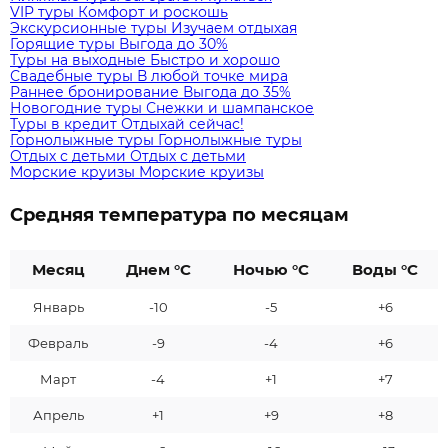
VIP туры
Комфорт и роскошь
Экскурсионные туры
Изучаем отдыхая
Горящие туры
Выгода до 30%
Туры на выходные
Быстро и хорошо
Свадебные туры
В любой точке мира
Раннее бронирование
Выгода до 35%
Новогодние туры
Снежки и шампанское
Туры в кредит
Отдыхай сейчас!
Горнолыжные туры
Горнолыжные туры
Отдых с детьми
Отдых с детьми
Морские круизы
Морские круизы
Средняя температура по месяцам
Месяц
Днем °C
Ночью °C
Воды °C
Январь
-10
-5
+6
Февраль
-9
-4
+6
Март
-4
+1
+7
Апрель
+1
+9
+8