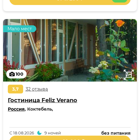
Мало мест
100
3,7
32 отзыва
Гостиница Feliz Verano
Россия
, Коктебель,
С
18.08.2026
9 ночей
без питания