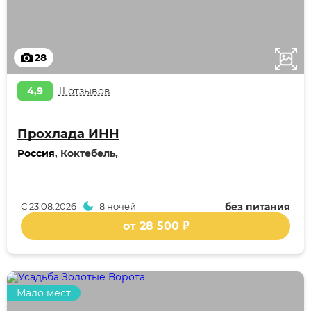
28
4,9
11 отзывов
Прохлада ИНН
Россия
, Коктебель,
С
23.08.2026
8 ночей
без питания
от 28 500 ₽
Мало мест