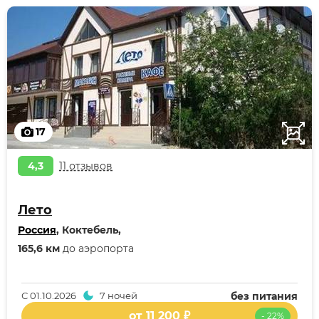
17
4,3
11 отзывов
Лето
Россия
, Коктебель,
165,6 км
до аэропорта
С
01.10.2026
7 ночей
без питания
от 11 200 ₽
- 22%