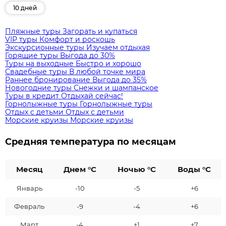
10 дней
Пляжные туры
Загорать и купаться
VIP туры
Комфорт и роскошь
Экскурсионные туры
Изучаем отдыхая
Горящие туры
Выгода до 30%
Туры на выходные
Быстро и хорошо
Свадебные туры
В любой точке мира
Раннее бронирование
Выгода до 35%
Новогодние туры
Снежки и шампанское
Туры в кредит
Отдыхай сейчас!
Горнолыжные туры
Горнолыжные туры
Отдых с детьми
Отдых с детьми
Морские круизы
Морские круизы
Средняя температура по месяцам
Месяц
Днем °C
Ночью °C
Воды °C
Январь
-10
-5
+6
Февраль
-9
-4
+6
Март
-4
+1
+7