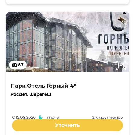
87
Парк Отель Горный 4*
Россия
,
Шерегеш
С
15.08.2026
4 ночи
2-x мест. номер
Уточнить