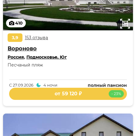
410
3,9
153 отзыва
Вороново
Россия
,
Подмосковье, Юг
Песчаный пляж
С
27.09.2026
4 ночи
полный пансион
от 59 120 ₽
- 23%