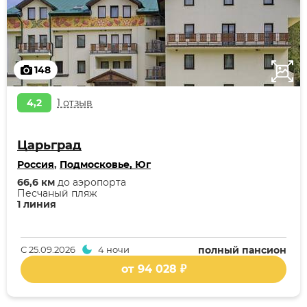
148
4,2
1 отзыв
Царьград
Россия
,
Подмосковье, Юг
66,6 км
до аэропорта
Песчаный пляж
1 линия
С
25.09.2026
4 ночи
полный пансион
от 94 028 ₽