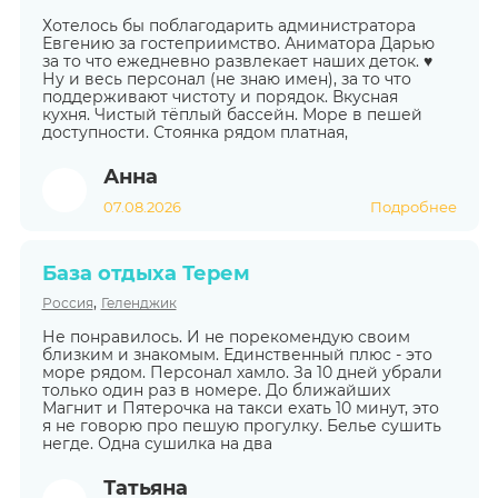
Хотелось бы поблагодарить администратора
Евгению за гостеприимство. Аниматора Дарью
за то что ежедневно развлекает наших деток. ♥️
Ну и весь персонал (не знаю имен), за то что
поддерживают чистоту и порядок. Вкусная
кухня. Чистый тёплый бассейн. Море в пешей
доступности. Стоянка рядом платная,
Анна
07.08.2026
Подробнее
База отдыха Терем
,
Россия
Геленджик
Не понравилось. И не порекомендую своим
близким и знакомым. Единственный плюс - это
море рядом. Персонал хамло. За 10 дней убрали
только один раз в номере. До ближайших
Магнит и Пятерочка на такси ехать 10 минут, это
я не говорю про пешую прогулку. Белье сушить
негде. Одна сушилка на два
Татьяна