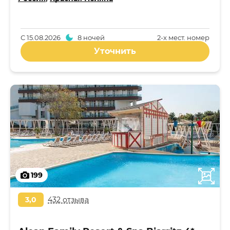
С
15.08.2026
8 ночей
2-x мест. номер
Уточнить
199
3,0
432 отзыва