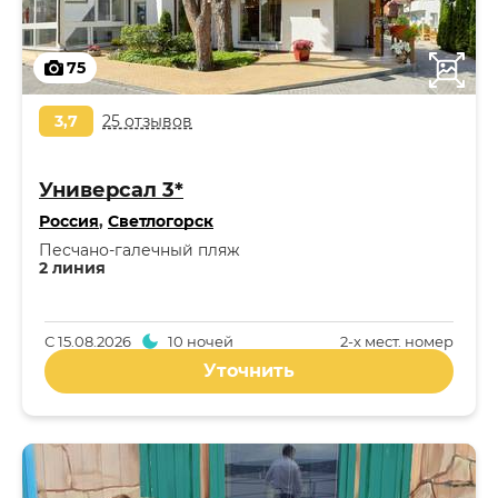
75
3,7
25 отзывов
Универсал 3*
Россия
,
Светлогорск
Песчано-галечный пляж
2 линия
С
15.08.2026
10 ночей
2-x мест. номер
Уточнить