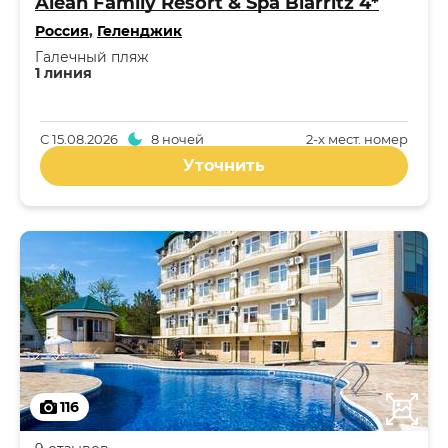
Alean Family Resort & Spa Biarritz 4*
Россия
,
Геленджик
Галечный пляж
1 линия
С
15.08.2026
8 ночей
2-x мест. номер
Уточнить
116