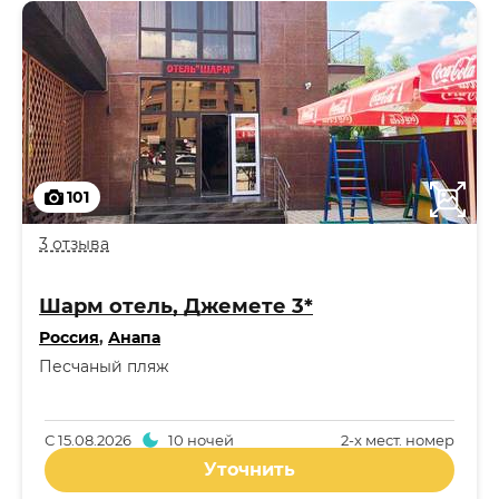
101
3 отзыва
Шарм отель, Джемете 3*
Россия
,
Анапа
Песчаный пляж
С
15.08.2026
10 ночей
2-x мест. номер
Уточнить