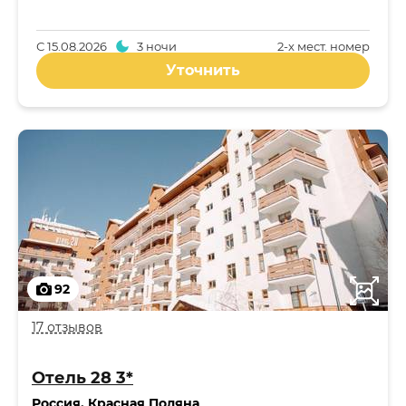
С
15.08.2026
3 ночи
2-x мест. номер
Уточнить
92
17 отзывов
Отель 28 3*
Россия
,
Красная Поляна