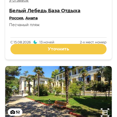
9 отзывов
Белый Лебедь База Отдыха
Россия
,
Анапа
Песчаный пляж
С
15.08.2026
13 ночей
2-x мест. номер
Уточнить
52