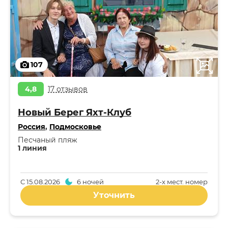
107
4,8
17 отзывов
Новый Берег Яхт-Клуб
Россия
,
Подмосковье
Песчаный пляж
1 линия
С
15.08.2026
6 ночей
2-x мест. номер
Уточнить