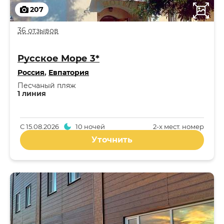
207
36 отзывов
Русское Море 3*
Россия
,
Евпатория
Песчаный пляж
1 линия
С
15.08.2026
10 ночей
2-x мест. номер
Уточнить