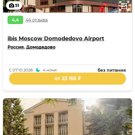
51
4,4
44 отзыва
ibis Moscow Domodedovo Airport
Россия
,
Домодедово
С
07.10.2026
4 ночи
без питания
от 23 165 ₽