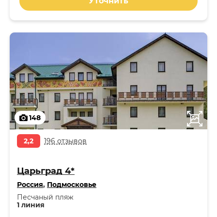
Уточнить
148
2,2
196 отзывов
Царьград 4*
Россия
,
Подмосковье
Песчаный пляж
1 линия