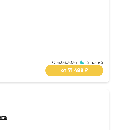
С
16.08.2026
5 ночей
от 71 488 ₽
ога