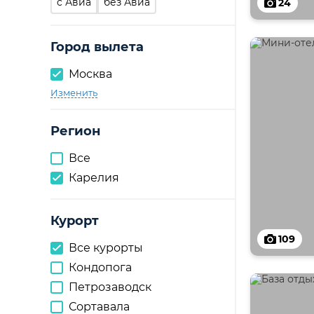
c Авиа
без Авиа
24
Город вылета
Москва
Изменить
Регион
Все
Карелия
Курорт
109
Все курорты
Кондопога
Петрозаводск
Сортавала