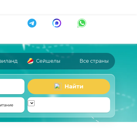
аиланд
Сейшелы
Все страны
Найти
итание