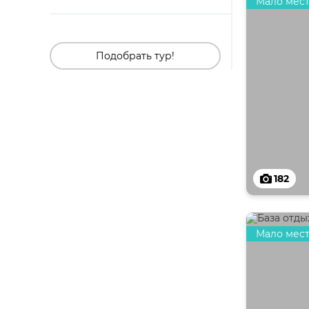
Мало мес
Подобрать тур!
182
Мало мес