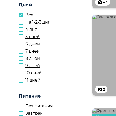
43
Дней
Все
На 1-2-3 дня
4 дня
5 дней
6 дней
7 дней
8 дней
9 дней
10 дней
11 дней
2
Питание
Без питания
Завтрак