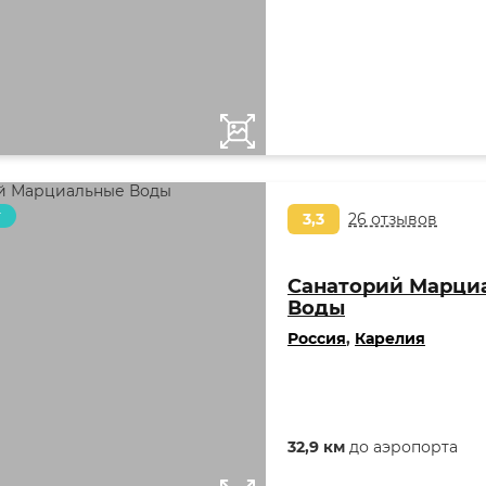
т
3,3
26 отзывов
Санаторий Марци
Воды
Россия
,
Карелия
32,9 км
до аэропорта