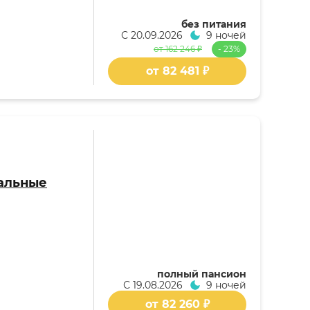
без питания
С
20.09.2026
9 ночей
от 162 246 ₽
- 23%
от 82 481 ₽
альные
полный пансион
С
19.08.2026
9 ночей
от 82 260 ₽