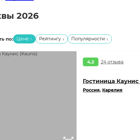
квы 2026
ь по:
Цене
Рейтингу
Популярности
↑
↓
↓
4,2
24 отзыва
Гостиница Каунис 
Россия
,
Карелия