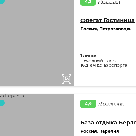
т
4,2
24 отзыва
Фрегат Гостиница
Россия
,
Петрозаводск
1 линия
Песчаный пляж
16,2 км
до аэропорта
т
4,9
49 отзывов
База отдыха Берл
Россия
,
Карелия