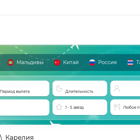
Мальдивы
Китай
Россия
Т
Период вылета
Длительность
1 - 5 звёзд
Любое п
\
Карелия