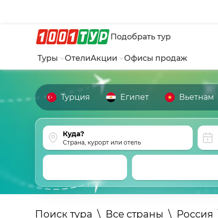
Подобрать тур
Туры
Отели
Акции
Офисы продаж
Турция
Египет
Вьетнам
Страна, курорт или отель
Поиск тура
\
Все страны
\
Россия