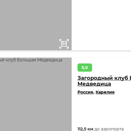
5,0
Загородный клуб
Медведица
Россия
,
Карелия
112,5 км
до аэропорта