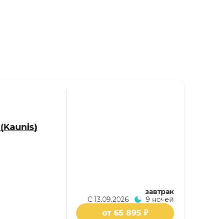
(Kaunis)
завтрак
С
13.09.2026
9 ночей
от 65 895 ₽