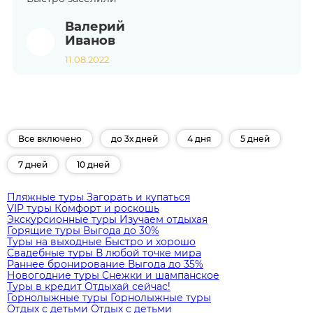
Валерий
Иванов
11.08.2022
Все включено
до 3х дней
4 дня
5 дней
7 дней
10 дней
Пляжные туры
Загорать и купаться
VIP туры
Комфорт и роскошь
Экскурсионные туры
Изучаем отдыхая
Горящие туры
Выгода до 30%
Туры на выходные
Быстро и хорошо
Свадебные туры
В любой точке мира
Раннее бронирование
Выгода до 35%
Новогодние туры
Снежки и шампанское
Туры в кредит
Отдыхай сейчас!
Горнолыжные туры
Горнолыжные туры
Отдых с детьми
Отдых с детьми