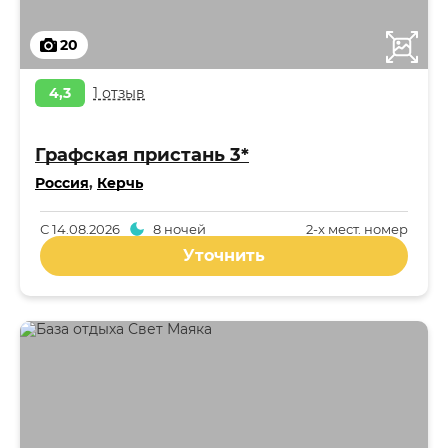
20
4,3
1 отзыв
Графская пристань 3*
Россия
,
Керчь
С
14.08.2026
8 ночей
2-x мест. номер
Уточнить