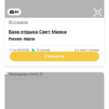
83
18 отзывов
База отдыха Свет Маяка
Россия
,
Керчь
С
14.08.2026
9 ночей
2-x мест. номер
Уточнить