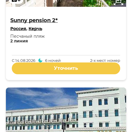
Sunny pension 2*
Россия
,
Керчь
Песчаный пляж
2 линия
С
14.08.2026
6 ночей
2-x мест. номер
Уточнить