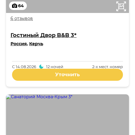
64
6 отзывов
Гостиный Двор B&B 3*
Россия
,
Керчь
С
14.08.2026
12 ночей
2-x мест. номер
Уточнить