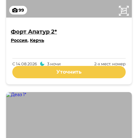
99
Форт Апатур 2*
Россия
,
Керчь
С
14.08.2026
3 ночи
2-x мест. номер
Уточнить