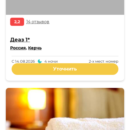
2,2
14 отзывов
Деаз 1*
Россия
,
Керчь
С
14.08.2026
4 ночи
2-x мест. номер
Уточнить