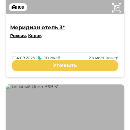
109
Меридиан отель 3*
Россия
,
Керчь
С
14.08.2026
11 ночей
2-x мест. номер
Уточнить