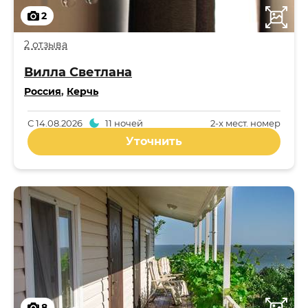
2
2 отзыва
Вилла Светлана
Россия
,
Керчь
С
14.08.2026
11 ночей
2-x мест. номер
Уточнить
8