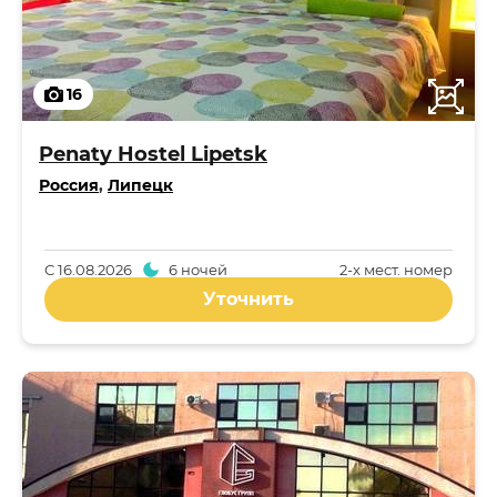
16
Penaty Hostel Lipetsk
Россия
,
Липецк
С
16.08.2026
6 ночей
2-x мест. номер
Уточнить