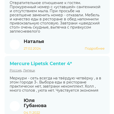
Отвратительное отношение к гостям.
Прокуренный номер с «уставшей» сантехникой
и отсутствием мыла. При просьбе на
ресепшене заменить номер - отказали. Мебель
и качество еды в ресторане в обед напомнили
привокзальную столовую. Завтраки «шведский
стол» очень скудные, выпечка с привкусом
заплесневелого
Наталья
27.02.2024
Подробнее
Mercure Lipetsk Center 4*
,
Россия
Липецк
Меркури - сеть всегда на твёрдую четвёрку , а в
этом городе 3-. Выбора еды в ресторане
практически нет, завтраки некомплект. Холл ,
много столов , уюта нет. Чувствуется экономия
Юля
Губанова
04.11.2022