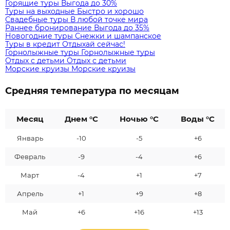
Горящие туры
Выгода до 30%
Туры на выходные
Быстро и хорошо
Свадебные туры
В любой точке мира
Раннее бронирование
Выгода до 35%
Новогодние туры
Снежки и шампанское
Туры в кредит
Отдыхай сейчас!
Горнолыжные туры
Горнолыжные туры
Отдых с детьми
Отдых с детьми
Морские круизы
Морские круизы
Средняя температура по месяцам
Месяц
Днем °C
Ночью °C
Воды °C
Январь
-10
-5
+6
Февраль
-9
-4
+6
Март
-4
+1
+7
Апрель
+1
+9
+8
Май
+6
+16
+13