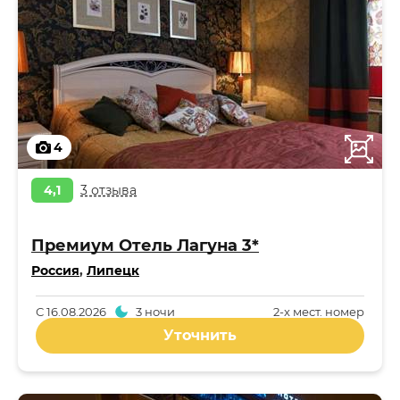
4
4,1
3 отзыва
Премиум Отель Лагуна 3*
Россия
,
Липецк
С
16.08.2026
3 ночи
2-x мест. номер
Уточнить