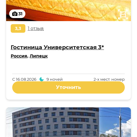
31
3,3
1 отзыв
Гостиница Университетская 3*
Россия
,
Липецк
С
16.08.2026
9 ночей
2-x мест. номер
Уточнить