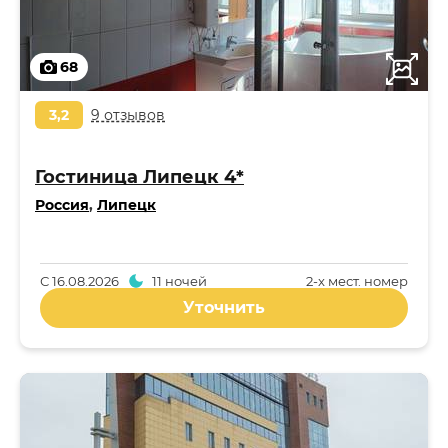
68
3,2
9 отзывов
Гостиница Липецк 4*
Россия
,
Липецк
С
16.08.2026
11 ночей
2-x мест. номер
Уточнить