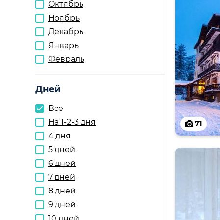
Октябрь
Ноябрь
Декабрь
Январь
Февраль
Дней
Все
На 1-2-3 дня
71
4 дня
5 дней
6 дней
7 дней
8 дней
9 дней
10 дней