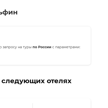
льфин
о запросу на туры
по России
с параметрами:
в следующих отелях