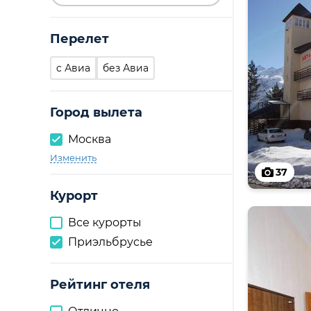
Перелет
c Авиа
без Авиа
Город вылета
Москва
Изменить
37
Курорт
Все курорты
Приэльбрусье
Рейтинг отеля