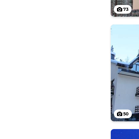
73
50