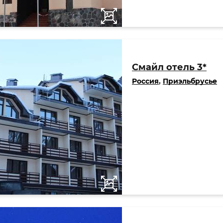
Смайл отель 3*
Россия
,
Приэльбрусье