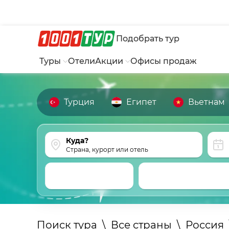
Подобрать тур
Туры
Отели
Акции
Офисы продаж
Турция
Египет
Вьетнам
Страна, курорт или отель
Поиск тура
\
Все страны
\
Россия