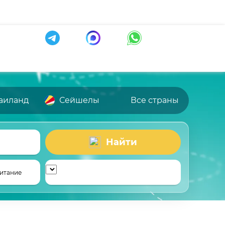
аиланд
Сейшелы
Все страны
Найти
итание