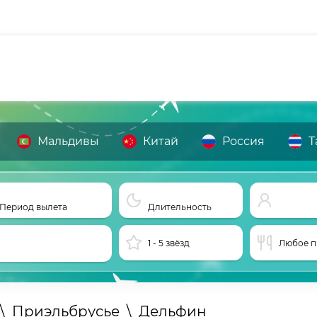
Мальдивы
Китай
Россия
Т
Период вылета
Длительность
1 - 5 звёзд
Любое п
\
Приэльбрусье
\
Дельфин