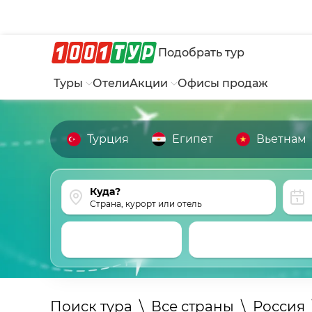
Подобрать тур
Туры
Отели
Акции
Офисы продаж
Турция
Египет
Вьетнам
Страна, курорт или отель
Поиск тура
\
Все страны
\
Россия