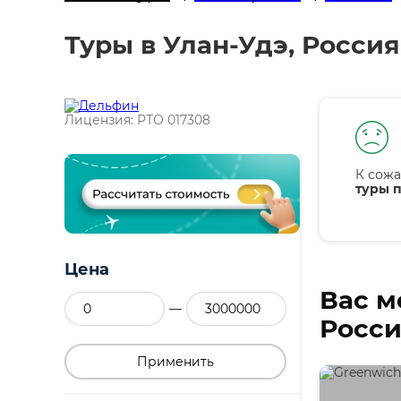
Туры в Улан-Удэ, Росси
Лицензия: РТО 017308
К сожа
туры п
Цена
Вас м
—
Росси
Применить