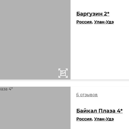
Баргузин 2*
Россия
,
Улан-Удэ
6 отзывов
Байкал Плаза 4*
Россия
,
Улан-Удэ