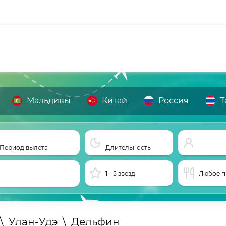
Мальдивы
Китай
Россия
Т
Период вылета
Длительность
1 - 5 звёзд
Любое п
\
Улан-Удэ
\
Дельфин