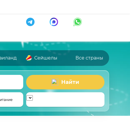
аиланд
Сейшелы
Все страны
Найти
итание