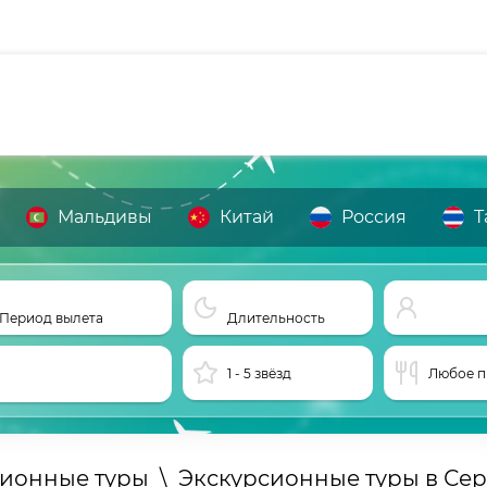
Мальдивы
Китай
Россия
Т
Период вылета
Длительность
1 - 5 звёзд
Любое п
сионные туры
\
Экскурсионные туры в Се