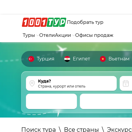
Подобрать тур
Туры
Отели
Акции
Офисы продаж
Турция
Египет
Вьетнам
Страна, курорт или отель
Поиск тура
\
Все страны
\
Экскур