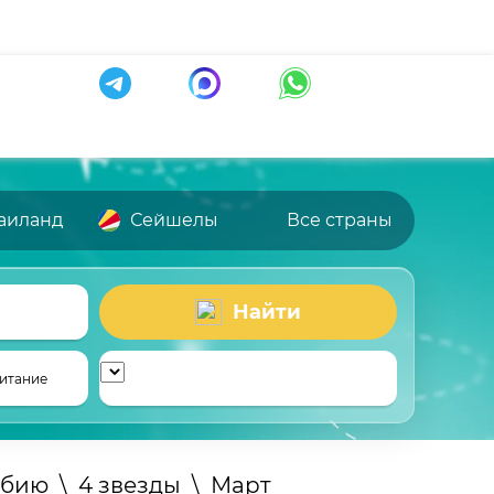
аиланд
Сейшелы
Все страны
Найти
итание
рбию
\
4 звезды
\
Март