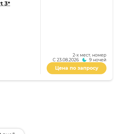
t 3*
2-x мест. номер
С
23.08.2026
9 ночей
Цена по запросу