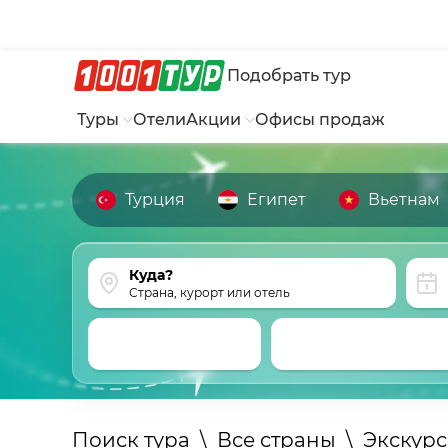
Подобрать тур
Туры
Отели
Акции
Офисы продаж
Турция
Египет
Вьетнам
Страна, курорт или отель
Поиск тура
\
Все страны
\
Экскур