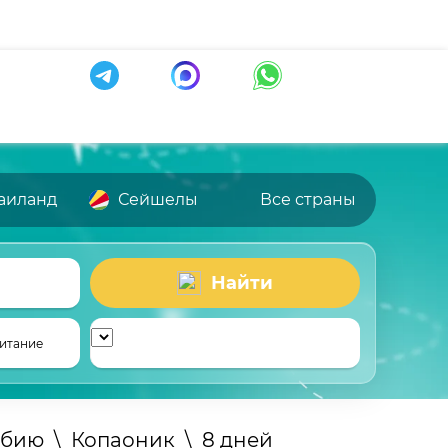
аиланд
Сейшелы
Все страны
Найти
итание
рбию
\
Копаоник
\
8 дней