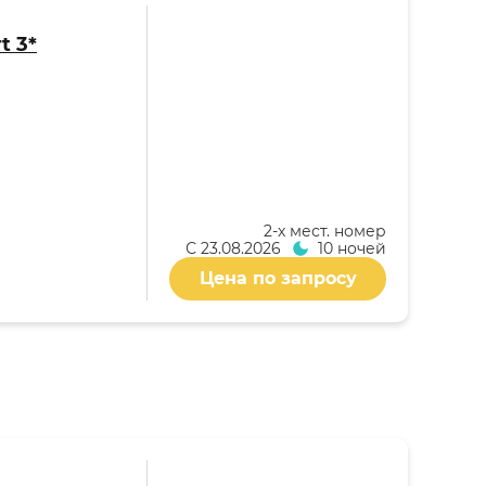
t 3*
2-x мест. номер
С
23.08.2026
10 ночей
Цена по запросу