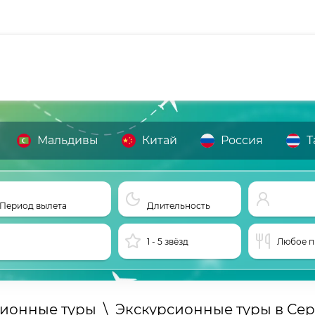
Мальдивы
Китай
Россия
Т
Период вылета
Длительность
1 - 5 звёзд
Любое п
сионные туры
\
Экскурсионные туры в Се