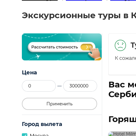
Экскурсионные туры в К
Т
К сожал
Цена
Вас м
—
Серби
Применить
Горящ
Город вылета
Москва