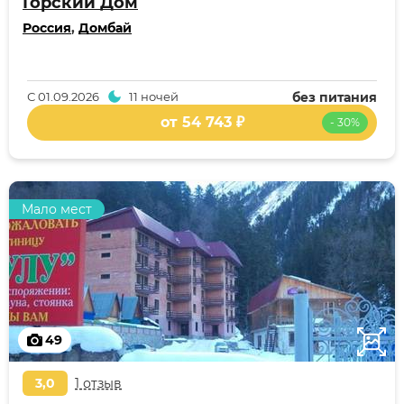
Горский Дом
Россия
,
Домбай
С
01.09.2026
11 ночей
без питания
от 54 743 ₽
- 30%
Мало мест
49
3,0
1 отзыв