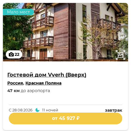
Мало мест
22
Гостевой дом Vverh (Вверх)
Россия
,
Красная Поляна
47 км
до аэропорта
С
28.08.2026
11 ночей
завтрак
от 45 927 ₽