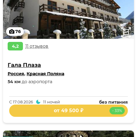
76
4,2
11 отзывов
Гала Плаза
Россия
,
Красная Поляна
54 км
до аэропорта
С
17.08.2026
11 ночей
без питания
от 49 500 ₽
- 33%