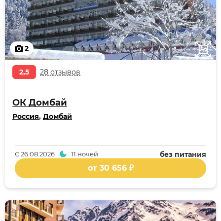
2
2,5
28 отзывов
ОК Домбай
Россия
,
Домбай
С
26.08.2026
11 ночей
без питания
от 30 656 ₽