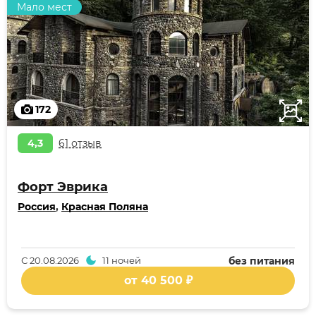
Мало мест
172
4,3
61 отзыв
Форт Эврика
Россия
,
Красная Поляна
С
20.08.2026
11 ночей
без питания
от 40 500 ₽