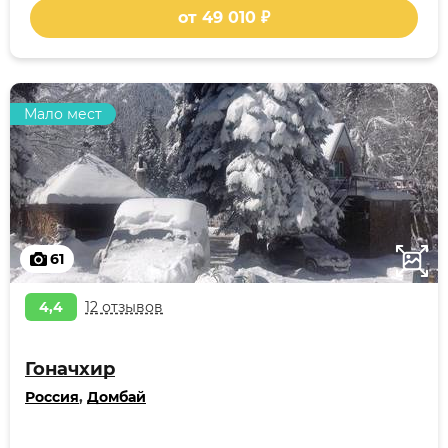
от 49 010 ₽
Мало мест
61
4,4
12 отзывов
Гоначхир
Россия
,
Домбай