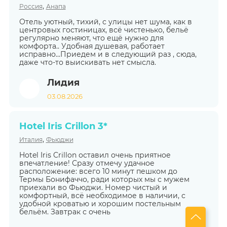
,
Россия
Анапа
Отель уютный, тихий, с улицы нет шума, как в
центровых гостиницах, всё чистенько, бельё
регулярно меняют, что ещё нужно для
комфорта.. Удобная душевая, работает
исправно...Приедем и в следующий раз , сюда,
даже что-то выискивать нет смысла.
Лидия
03.08.2026
Hotel Iris Crillon 3*
,
Италия
Фьюджи
Hotel Iris Crillon оставил очень приятное
впечатление! Сразу отмечу удачное
расположение: всего 10 минут пешком до
Термы Бонифаччо, ради которых мы с мужем
приехали во Фьюджи. Номер чистый и
комфортный, всё необходимое в наличии, с
удобной кроватью и хорошим постельным
бельём. Завтрак с очень