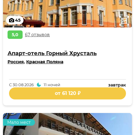
45
5,0
67 отзывов
Апарт-отель Горный Хрусталь
Россия
,
Красная Поляна
С
30.08.2026
11 ночей
завтрак
от 61 120 ₽
Мало мест