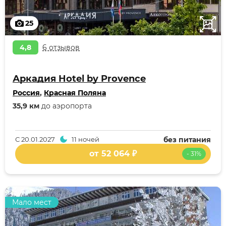
25
4,8
6 отзывов
Аркадия Hotel by Provence
Россия
,
Красная Поляна
35,9 км
до аэропорта
С
20.01.2027
11 ночей
без питания
от 52 064 ₽
- 31%
Мало мест