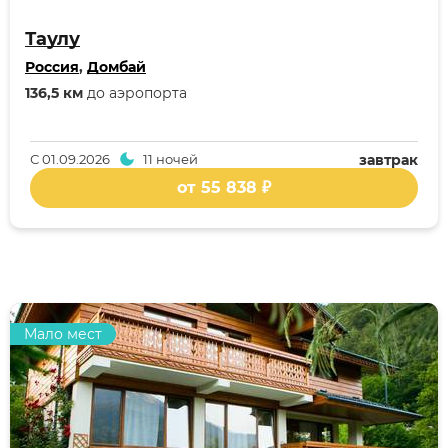
Таулу
Россия
,
Домбай
136,5 км
до аэропорта
С
01.09.2026
11 ночей
завтрак
от 55 838 ₽
Мало мест