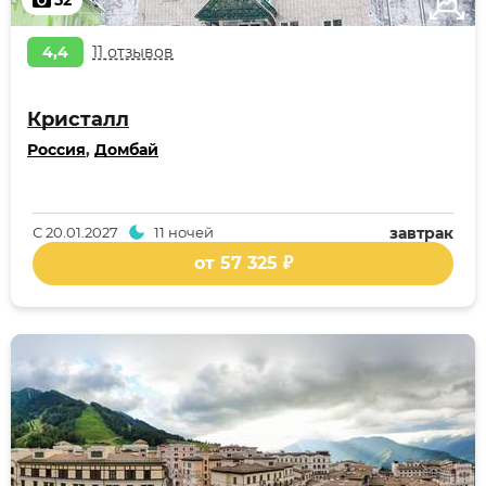
52
4,4
11 отзывов
Кристалл
Россия
,
Домбай
С
20.01.2027
11 ночей
завтрак
от 57 325 ₽