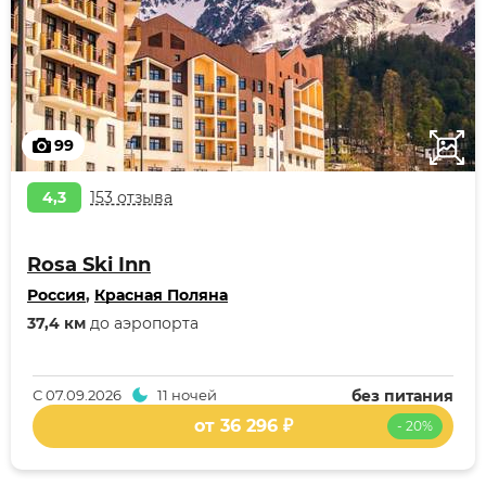
99
4,3
153 отзыва
Rosa Ski Inn
Россия
,
Красная Поляна
37,4 км
до аэропорта
С
07.09.2026
11 ночей
без питания
от 36 296 ₽
- 20%