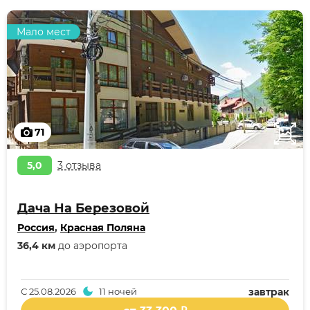
Мало мест
71
5,0
3 отзыва
Дача На Березовой
Россия
,
Красная Поляна
36,4 км
до аэропорта
С
25.08.2026
11 ночей
завтрак