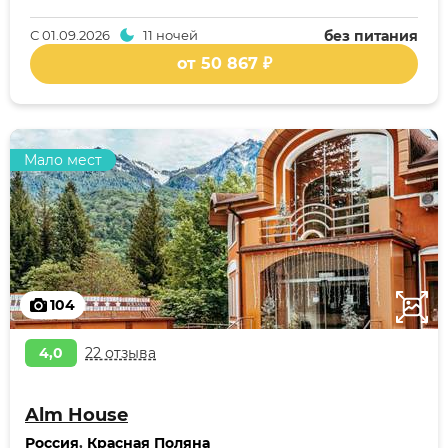
С
01.09.2026
11 ночей
без питания
от 50 867 ₽
Мало мест
104
4,0
22 отзыва
Alm House
Россия
,
Красная Поляна