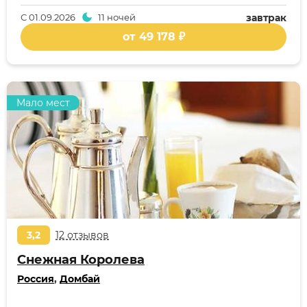
С
01.09.2026
11 ночей
завтрак
от 49 178 ₽
Мало мест
3,2
12 отзывов
Снежная Королева
Россия
,
Домбай