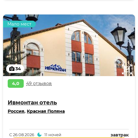
Мало мест
34
4,0
49 отзывов
Ивмонтан отель
Россия
,
Красная Поляна
С
26.08.2026
11 ночей
завтрак