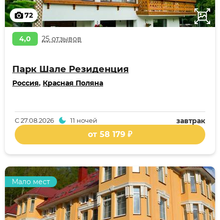
72
4,0
25 отзывов
Парк Шале Резиденция
Россия
,
Красная Поляна
С
27.08.2026
11 ночей
завтрак
от 58 179 ₽
Мало мест