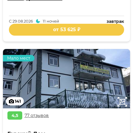
С
29.08.2026
11 ночей
завтрак
от 53 625 ₽
Мало мест
141
4,5
77 отзывов