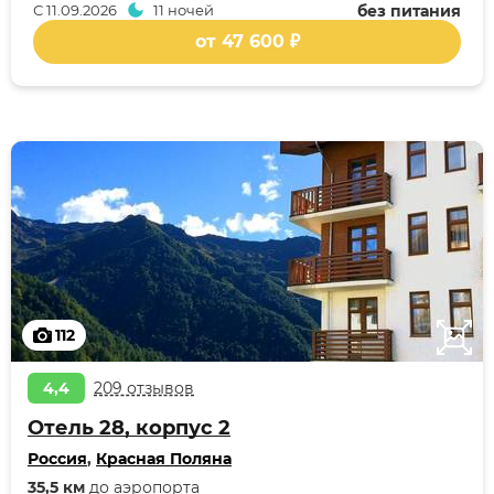
С
11.09.2026
11 ночей
без питания
от 47 600 ₽
112
4,4
209 отзывов
Отель 28, корпус 2
Россия
,
Красная Поляна
35,5 км
до аэропорта