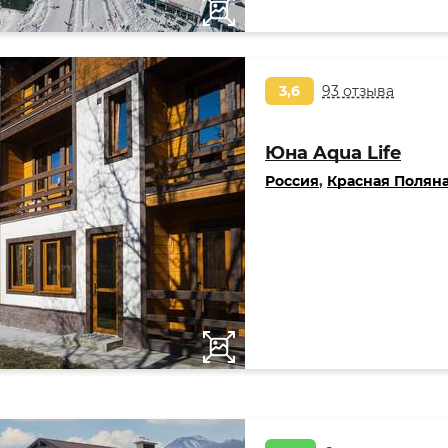
3,6
93 отзыва
Юна Aqua Life
Россия
,
Красная Полян