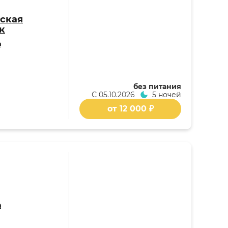
ская
к
а
без питания
С
05.10.2026
5 ночей
от 12 000 ₽
а