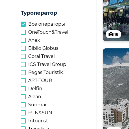
Туроператор
Все операторы
OneTouch&Travel
18
Anex
Biblio Globus
Coral Travel
ICS Travel Group
Pegas Touristik
ART-TOUR
Delfin
Alean
Sunmar
FUN&SUN
Intourist
Travelata