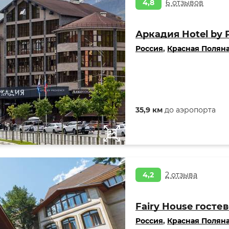
4,8
6 отзывов
Аркадия Hotel by 
Россия
,
Красная Полян
35,9 км
до аэропорта
4,2
2 отзыва
Fairy House госте
Россия
,
Красная Полян