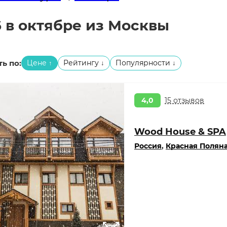
 в октябре из Москвы
ь по:
Цене
Рейтингу
Популярности
↑
↓
↓
4,0
15 отзывов
Wood House & SPA
Россия
,
Красная Полян