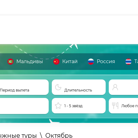
Мальдивы
Китай
Россия
Т
Период вылета
Длительность
1 - 5 звёзд
Любое п
ыжные туры
\
Октябрь