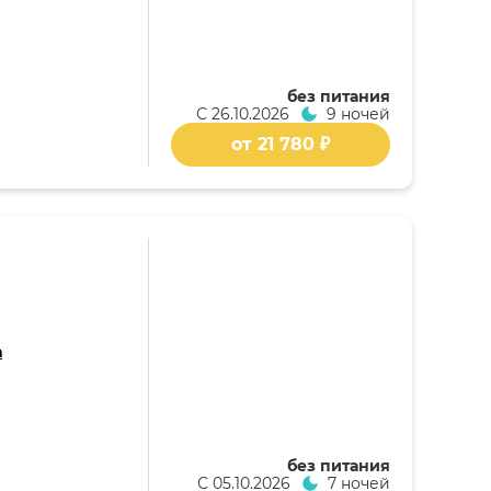
без питания
С
26.10.2026
9 ночей
от 21 780 ₽
а
без питания
С
05.10.2026
7 ночей