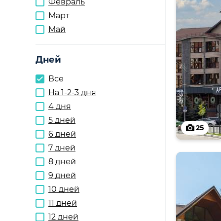
Февраль
Март
Май
Дней
Все
На 1-2-3 дня
4 дня
5 дней
25
6 дней
7 дней
8 дней
9 дней
10 дней
11 дней
12 дней