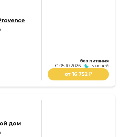
Provence
а
без питания
С
05.10.2026
5 ночей
от 16 752 ₽
вой дом
а