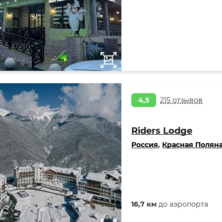
4,5
215 отзывов
Riders Lodge
Россия
,
Красная Полян
16,7 км
до аэропорта