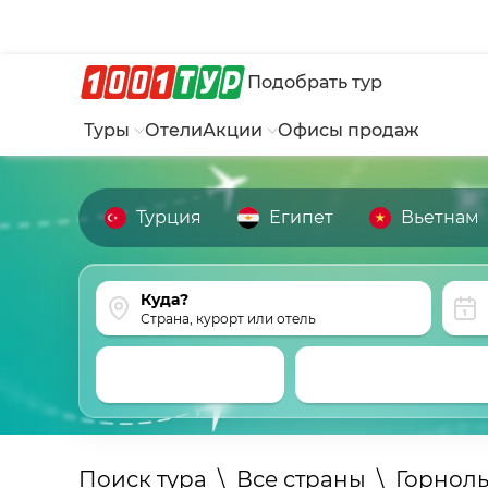
Подобрать тур
Туры
Отели
Акции
Офисы продаж
Турция
Египет
Вьетнам
Страна, курорт или отель
Поиск тура
\
Все страны
\
Горнол