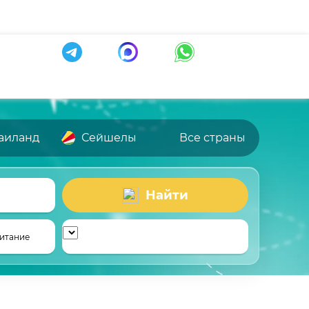
аиланд
Сейшелы
Все страны
Найти
итание