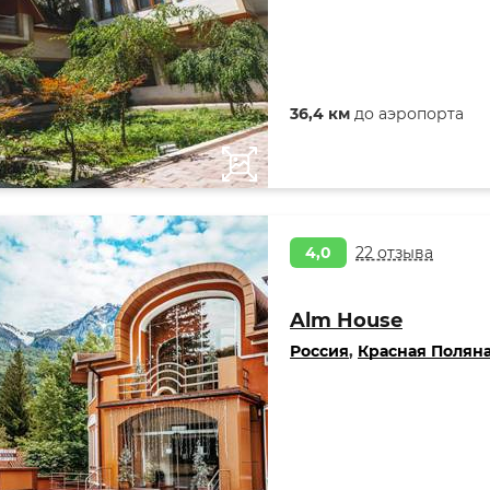
36,4 км
до аэропорта
4,0
22 отзыва
Alm House
Россия
,
Красная Полян