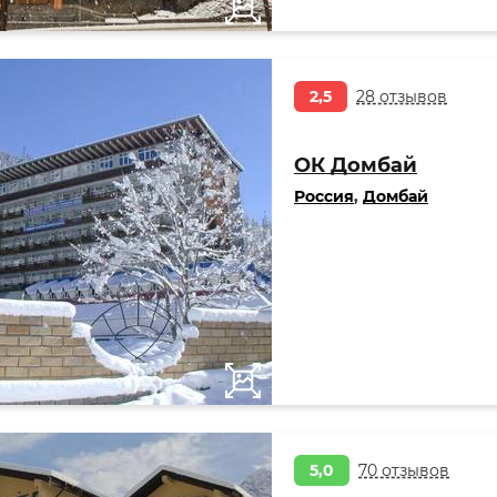
2,5
28 отзывов
ОК Домбай
Россия
,
Домбай
5,0
70 отзывов