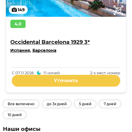
149
4,0
Occidental Barcelona 1929 3*
Испания
,
Барселона
С
07.11.2026
11 ночей
2-x мест. номер
Уточнить
Все включено
до 3х дней
5 дней
7 дней
10 дней
Наши офисы