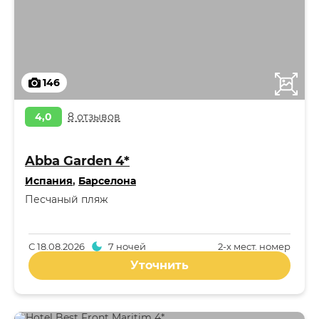
146
4,0
8 отзывов
Abba Garden 4*
Испания
,
Барселона
Песчаный пляж
С
18.08.2026
7 ночей
2-x мест. номер
Уточнить