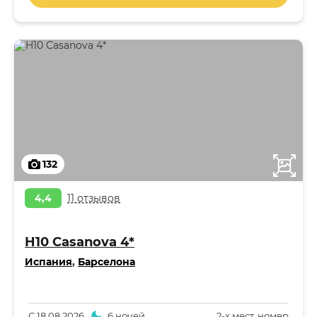
132
4,4
11 отзывов
H10 Casanova 4*
Испания
,
Барселона
С
18.08.2026
6 ночей
2-x мест. номер