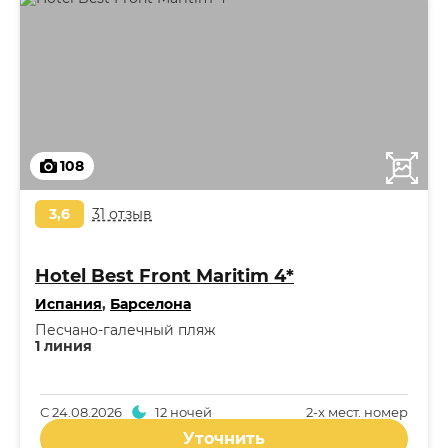
108
3,6
31 отзыв
Hotel Best Front Maritim 4*
Испания
,
Барселона
Песчано-галечный пляж
1 линия
С
24.08.2026
12 ночей
2-x мест. номер
Уточнить