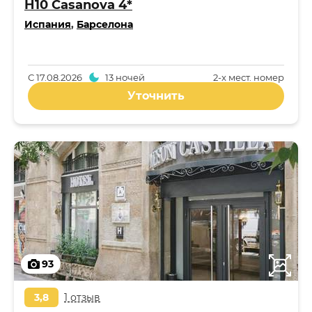
H10 Casanova 4*
Испания
,
Барселона
С
17.08.2026
13 ночей
2-x мест. номер
Уточнить
93
3,8
1 отзыв