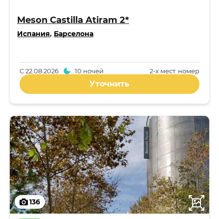
Meson Castilla Atiram 2*
Испания
,
Барселона
С
22.08.2026
10 ночей
2-x мест. номер
Уточнить
136