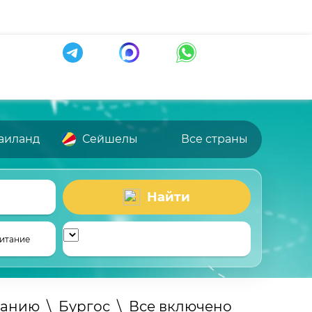
аиланд
Сейшелы
Все страны
Найти
итание
панию
\
Бургос
\
Все включено