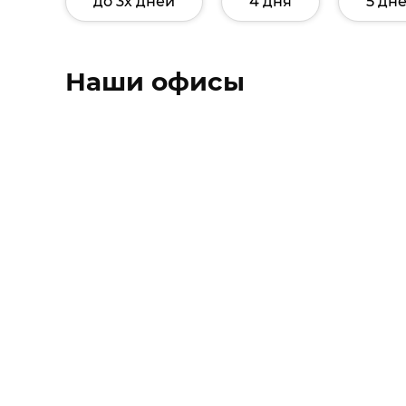
до 3х дней
4 дня
5 дн
Наши офисы