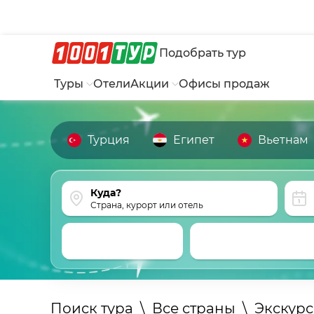
Подобрать тур
Туры
Отели
Акции
Офисы продаж
Турция
Египет
Вьетнам
Страна, курорт или отель
Поиск тура
\
Все страны
\
Экскур