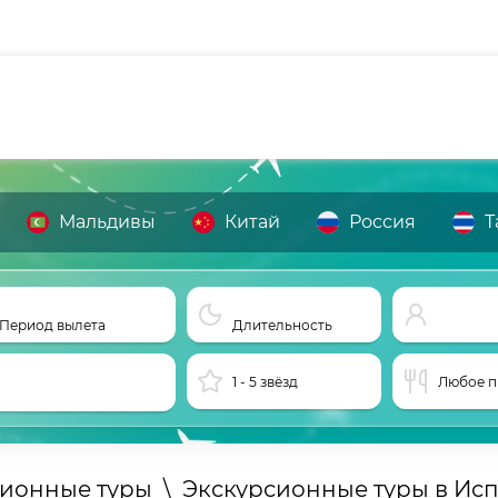
Мальдивы
Китай
Россия
Т
Период вылета
Длительность
1 - 5 звёзд
Любое п
сионные туры
\
Экскурсионные туры в Ис