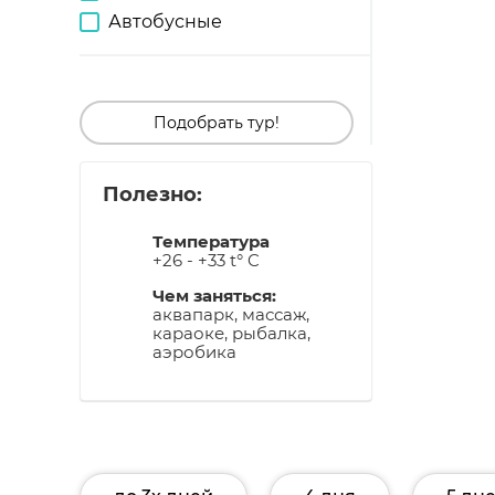
Автобусные
Подобрать тур!
Полезно:
Температура
+26 - +33 t° C
Чем заняться:
аквапарк, массаж,
караоке, рыбалка,
аэробика