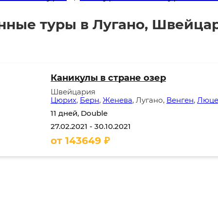
ные туры в Лугано, Швейца
Каникулы в стране озер
Швейцария
Цюрих
,
Берн
,
Женева
, Лугано,
Венген
,
Люце
11 дней, Double
27.02.2021
-
30.10.2021
от
143649
₽