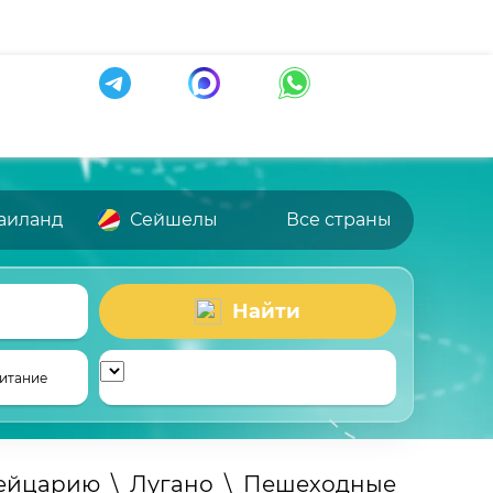
аиланд
Сейшелы
Все страны
Найти
итание
вейцарию
\
Лугано
\
Пешеходные