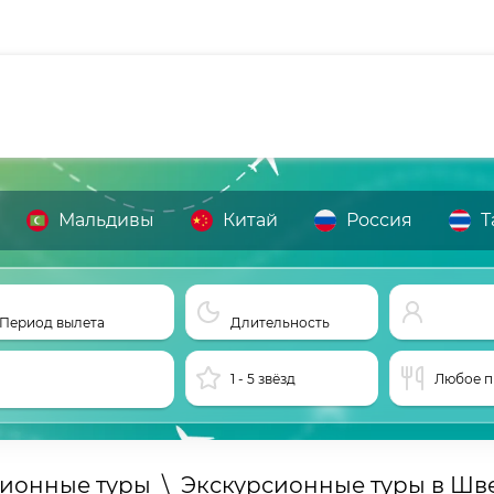
Мальдивы
Китай
Россия
Т
Период вылета
Длительность
1 - 5 звёзд
Любое п
сионные туры
\
Экскурсионные туры в Ш