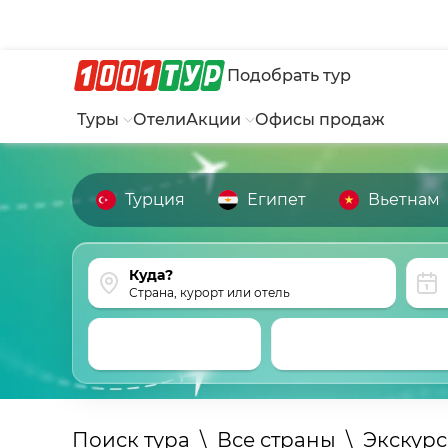
Подобрать тур
Туры
Отели
Акции
Офисы продаж
Турция
Египет
Вьетнам
Страна, курорт или отель
Поиск тура
\
Все страны
\
Экскур