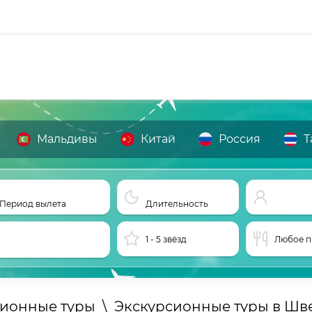
Мальдивы
Китай
Россия
Т
Период вылета
Длительность
1 - 5 звёзд
Любое п
сионные туры
\
Экскурсионные туры в Ш