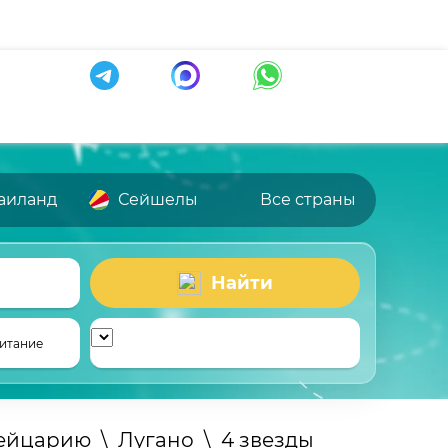
аиланд
Сейшелы
Все страны
Найти
итание
вейцарию
\
Лугано
\
4 звезды