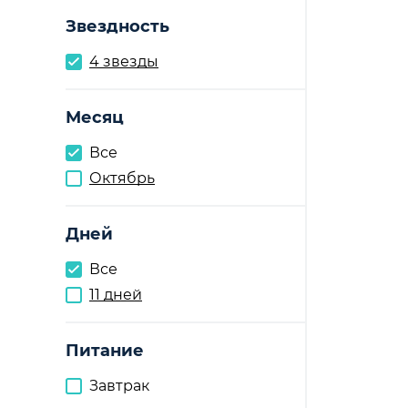
Звездность
4 звезды
Месяц
Все
Октябрь
Дней
Все
11 дней
Питание
Завтрак