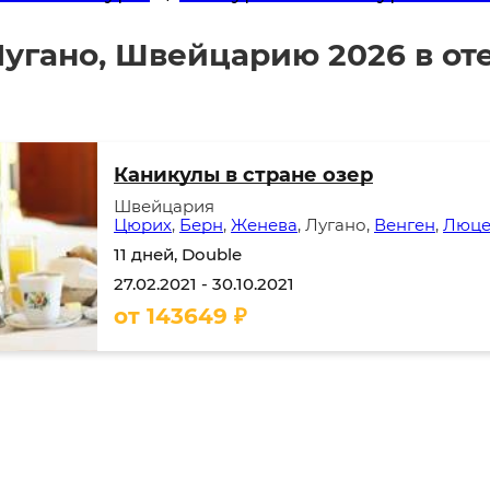
угано, Швейцарию 2026 в от
Каникулы в стране озер
Швейцария
Цюрих
,
Берн
,
Женева
, Лугано,
Венген
,
Люце
11 дней, Double
27.02.2021
-
30.10.2021
от
143649
₽