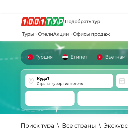
Подобрать тур
Туры
Отели
Акции
Офисы продаж
Турция
Египет
Вьетнам
Страна, курорт или отель
Поиск тура
\
Все страны
\
Экскур