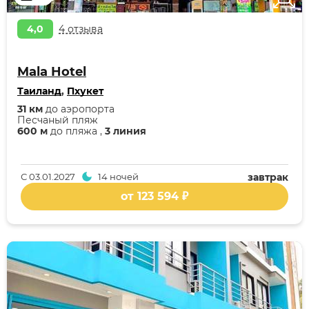
4,0
4 отзыва
Mala Hotel
Таиланд
,
Пхукет
31 км
до аэропорта
Песчаный пляж
600 м
до пляжа ,
3 линия
С
03.01.2027
14 ночей
завтрак
от 123 594 ₽