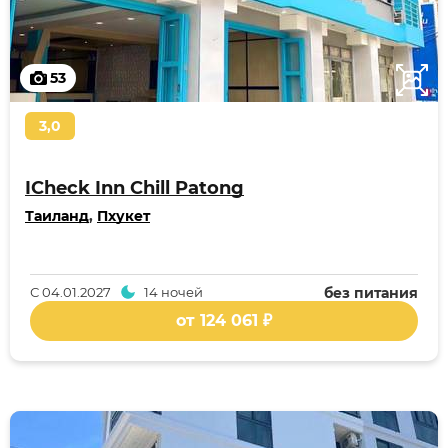
53
3,0
ICheck Inn Chill Patong
Таиланд
,
Пхукет
С
04.01.2027
14 ночей
без питания
от 124 061 ₽