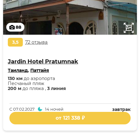
88
3,5
72 отзыва
Jardin Hotel Pratumnak
Таиланд
,
Паттайя
130 км
до аэропорта
Песчаный пляж
200 м
до пляжа ,
3 линия
С
07.02.2027
14 ночей
завтрак
от 121 338 ₽