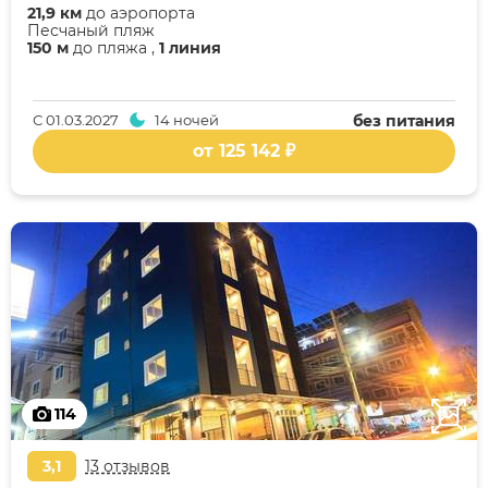
21,9 км
до аэропорта
Песчаный пляж
150 м
до пляжа ,
1 линия
С
01.03.2027
14 ночей
без питания
от 125 142 ₽
114
3,1
13 отзывов