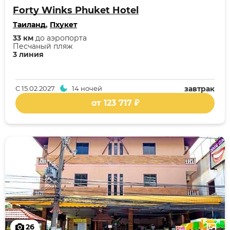
Forty Winks Phuket Hotel
Таиланд
,
Пхукет
33 км
до аэропорта
Песчаный пляж
3 линия
С
15.02.2027
14 ночей
завтрак
от 123 717 ₽
26