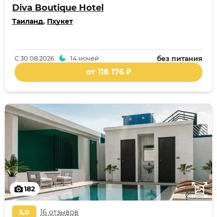
Diva Boutique Hotel
Таиланд
,
Пхукет
С
30.08.2026
14 ночей
без питания
от 118 176 ₽
182
3,0
16 отзывов