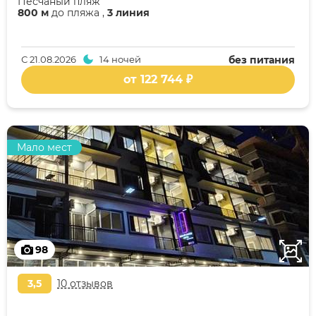
Песчаный пляж
800 м
до пляжа ,
3 линия
С
21.08.2026
14 ночей
без питания
от 122 744 ₽
Мало мест
98
3,5
10 отзывов