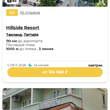
65
3,3
45 отзывов
Hillside Resort
Таиланд
,
Паттайя
110 км
до аэропорта
Песчаный пляж
1000 м
до пляжа ,
3 линия
С
09.11.2026
14 ночей
завтрак
от 124 568 ₽