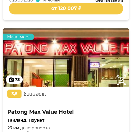
С
28.09.2026
14 ночей
без питания
от 120 007 ₽
Мало мест
73
3,5
6 отзывов
Patong Max Value Hotel
Таиланд
,
Пхукет
23 км
до аэропорта