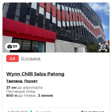
117
2,0
10 отзывов
Wynn Chilli Salza Patong
Таиланд
,
Пхукет
37 км
до аэропорта
Песчаный пляж
600 м
до пляжа ,
3 линия