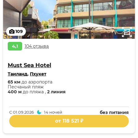
109
4,1
104 отзыва
Must Sea Hotel
Таиланд
,
Пхукет
65 км
до аэропорта
Песчаный пляж
400 м
до пляжа ,
2 линия
С
01.09.2026
14 ночей
без питания
от 118 521 ₽