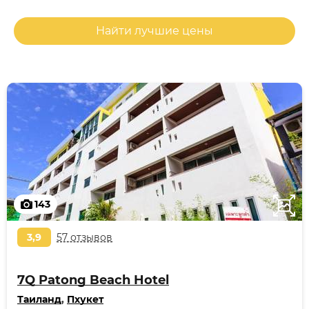
Найти лучшие цены
143
3,9
57 отзывов
7Q Patong Beach Hotel
Таиланд
,
Пхукет