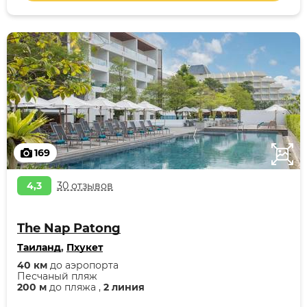
169
4,3
30 отзывов
The Nap Patong
Таиланд
,
Пхукет
40 км
до аэропорта
Песчаный пляж
200 м
до пляжа ,
2 линия