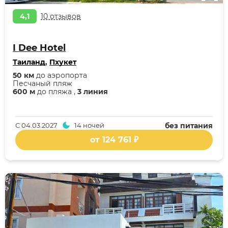
4,1
10 отзывов
I Dee Hotel
Таиланд
,
Пхукет
50 км
до аэропорта
Песчаный пляж
600 м
до пляжа ,
3 линия
С
04.03.2027
14 ночей
без питания
от 124 761 ₽