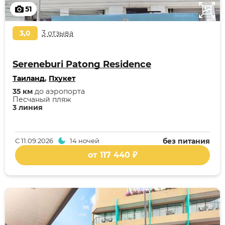
51
3,0
3 отзыва
Sereneburi Patong Residence
Таиланд
,
Пхукет
35 км
до аэропорта
Песчаный пляж
3 линия
С
11.09.2026
14 ночей
без питания
от 117 440 ₽