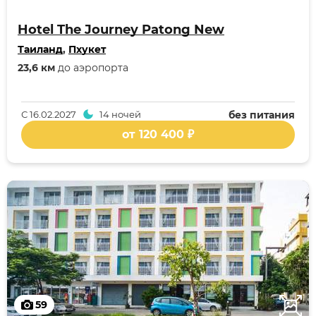
Hotel The Journey Patong New
Таиланд
,
Пхукет
23,6 км
до аэропорта
С
16.02.2027
14 ночей
без питания
от 120 400 ₽
59