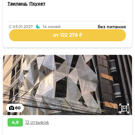
Таиланд
,
Пхукет
С
03.01.2027
14 ночей
без питания
от 122 279 ₽
60
4,9
12 отзывов