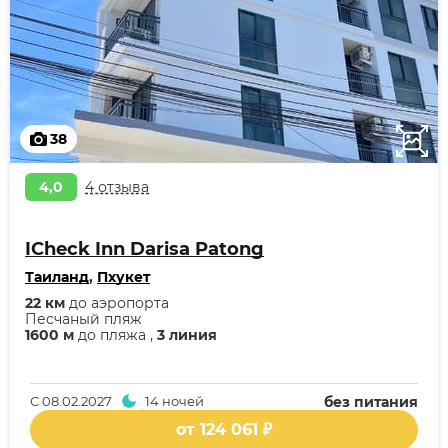
38
4,0
4 отзыва
ICheck Inn Darisa Patong
Таиланд
,
Пхукет
22 км
до аэропорта
Песчаный пляж
1600 м
до пляжа ,
3 линия
С
08.02.2027
14 ночей
без питания
от 124 061 ₽