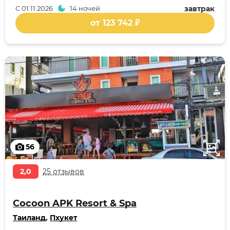
С
01.11.2026
14 ночей
завтрак
от 123 742 ₽
56
2,0
25 отзывов
Cocoon APK Resort & Spa
Таиланд
,
Пхукет