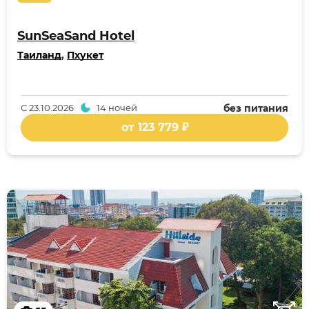
SunSeaSand Hotel
Таиланд
,
Пхукет
С
23.10.2026
14 ночей
без питания
от 123 779 ₽