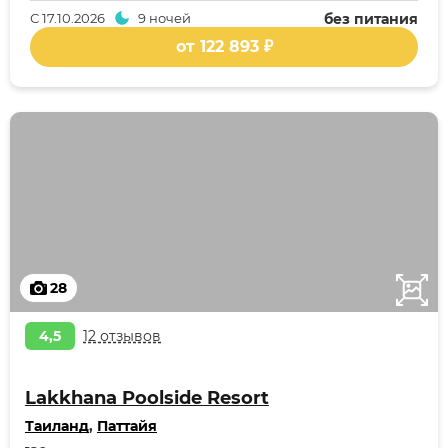
С
17.10.2026
9 ночей
без питания
от 122 893 ₽
28
4,5
12 отзывов
Lakkhana Poolside Resort
Таиланд
,
Паттайя