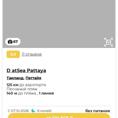
67
3,0
11 отзывов
D atSea Pattaya
Таиланд
,
Паттайя
125 км
до аэропорта
Песчаный пляж
140 м
до пляжа ,
1 линия
С
07.10.2026
6 ночей
без питания