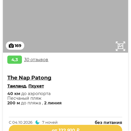
169
4,3
30 отзывов
The Nap Patong
Таиланд
,
Пхукет
40 км
до аэропорта
Песчаный пляж
200 м
до пляжа ,
2 линия
С
04.10.2026
7 ночей
без питания
от 122 910 ₽