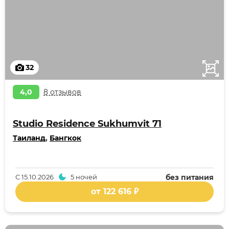
32
4,0
8 отзывов
Studio Residence Sukhumvit 71
Таиланд
,
Бангкок
С
15.10.2026
5 ночей
без питания
от 122 616 ₽