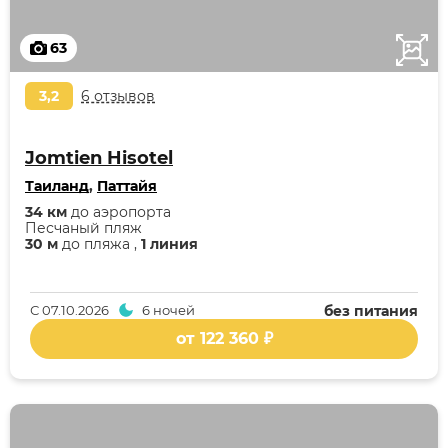
63
3,2
6 отзывов
Jomtien Hisotel
Таиланд
,
Паттайя
34 км
до аэропорта
Песчаный пляж
30 м
до пляжа ,
1 линия
С
07.10.2026
6 ночей
без питания
от 122 360 ₽