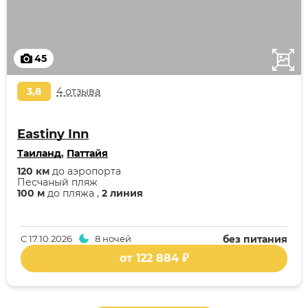
45
3,8
4 отзыва
Eastiny Inn
Таиланд
,
Паттайя
120 км
до аэропорта
Песчаный пляж
100 м
до пляжа ,
2 линия
С
17.10.2026
8 ночей
без питания
от 122 884 ₽