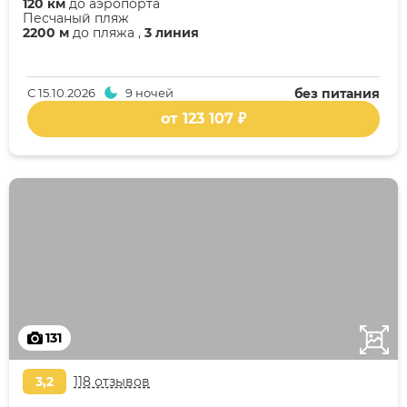
120 км
до аэропорта
Песчаный пляж
2200 м
до пляжа ,
3 линия
С
15.10.2026
9 ночей
без питания
от 123 107 ₽
131
3,2
118 отзывов