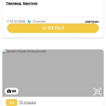
Таиланд
,
Бангкок
С
10.10.2026
5 ночей
завтрак
от 123 214 ₽
88
3,5
72 отзыва