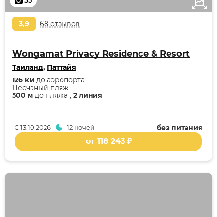
55
3,9
68 отзывов
Wongamat Privacy Residence & Resort
Таиланд
,
Паттайя
126 км
до аэропорта
Песчаный пляж
500 м
до пляжа ,
2 линия
С
13.10.2026
12 ночей
без питания
от 118 243 ₽