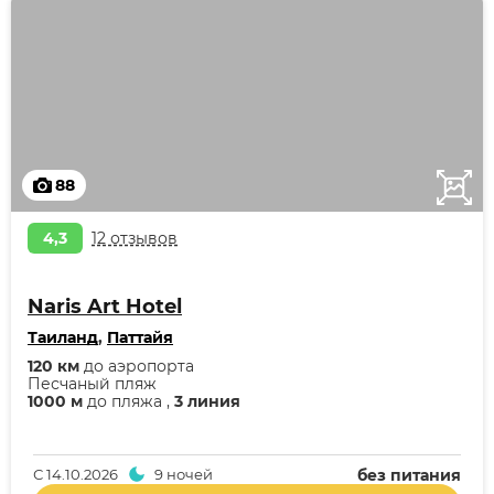
88
4,3
12 отзывов
Naris Art Hotel
Таиланд
,
Паттайя
120 км
до аэропорта
Песчаный пляж
1000 м
до пляжа ,
3 линия
С
14.10.2026
9 ночей
без питания