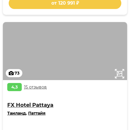
от 120 991 ₽
73
4,3
15 отзывов
FX Hotel Pattaya
Таиланд
,
Паттайя