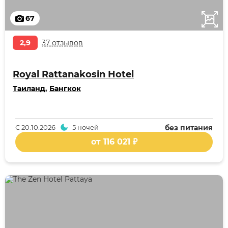
67
2,9
37 отзывов
Royal Rattanakosin Hotel
Таиланд
,
Бангкок
С
20.10.2026
5 ночей
без питания
от 116 021 ₽