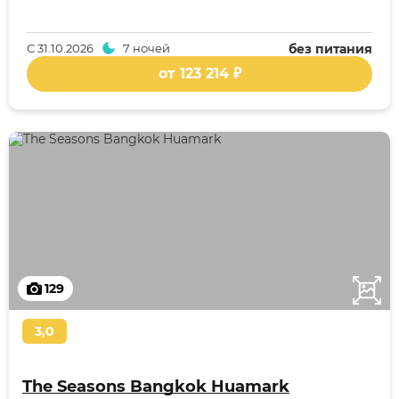
С
31.10.2026
7 ночей
без питания
от 123 214 ₽
129
3,0
The Seasons Bangkok Huamark