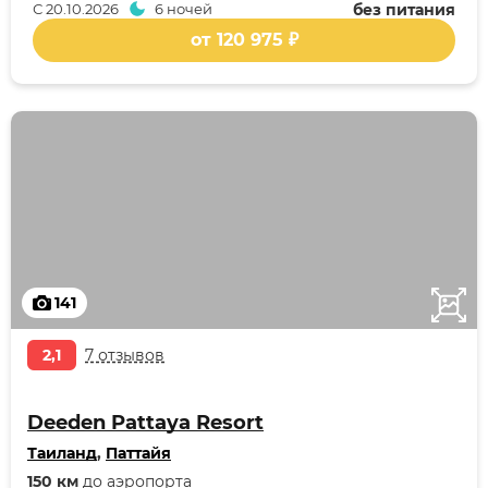
С
20.10.2026
6 ночей
без питания
от 120 975 ₽
141
2,1
7 отзывов
Deeden Pattaya Resort
Таиланд
,
Паттайя
150 км
до аэропорта