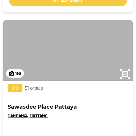
от 120 868 ₽
116
3,9
51 отзыв
Sawasdee Place Pattaya
Таиланд
,
Паттайя