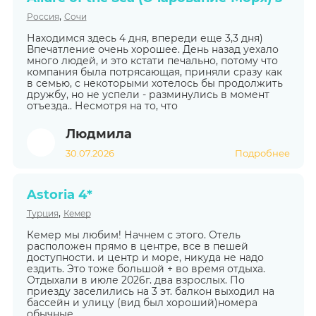
,
Россия
Сочи
Находимся здесь 4 дня, впереди еще 3,3 дня)
Впечатление очень хорошее. День назад уехало
много людей, и это кстати печально, потому что
компания была потрясающая, приняли сразу как
в семью, с некоторыми хотелось бы продолжить
дружбу, но не успели - разминулись в момент
отъезда.. Несмотря на то, что
Людмила
30.07.2026
Подробнее
Astoria 4*
,
Турция
Кемер
Кемер мы любим! Начнем с этого. Отель
расположен прямо в центре, все в пешей
доступности. и центр и море, никуда не надо
ездить. Это тоже большой + во время отдыха.
Отдыхали в июле 2026г. два взрослых. По
приезду заселились на 3 эт. балкон выходил на
бассейн и улицу (вид был хороший)номера
обычные