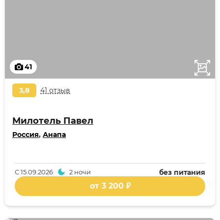
41
3,8
41 отзыв
Милотель Павел
Россия
,
Анапа
С
15.09.2026
2 ночи
без питания
от 3 200 ₽