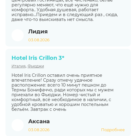
центровых гостиницах, всё чистенько, бельё
регулярно меняют, что ещё нужно для
комфорта.. Удобная душевая, работает
исправно...Приедем и в следующий раз , сюда,
даже что-то выискивать нет смысла.
Лидия
03.08.2026
Hotel Iris Crillon 3*
,
Италия
Фьюджи
Hotel Iris Crillon оставил очень приятное
впечатление! Сразу отмечу удачное
расположение: всего 10 минут пешком до
Термы Бонифаччо, ради которых мы с мужем
приехали во Фьюджи. Номер чистый и
комфортный, всё необходимое в наличии, с
удобной кроватью и хорошим постельным
бельём. Завтрак с очень
Аксана
03.08.2026
Подробнее