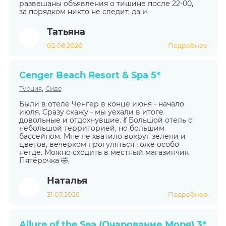
развешаны объявления о тишине после 22-00,
за порядком никто не следит, да и
Татьяна
02.08.2026
Подробнее
Cenger Beach Resort & Spa 5*
,
Турция
Сиде
Были в отеле Ченгер в конце июня - начало
июля. Сразу скажу - мы уехали в итоге
довольные и отдохнувшие. 💃 Большой отель с
небольшой территорией, но большим
бассейном. Мне не хватило вокруг зелени и
цветов, вечерком прогуляться тоже особо
негде. Можно сходить в местный магазинчик
Пятёрочка 🤣,
Наталья
31.07.2026
Подробнее
Allure of the Sea (Очарование Моря) 3*