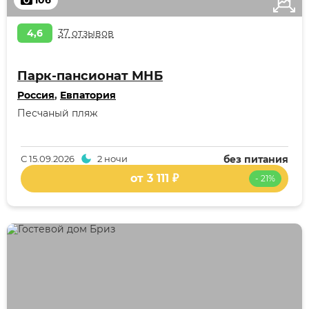
106
4,6
37 отзывов
Парк-пансионат МНБ
Россия
,
Евпатория
Песчаный пляж
С
15.09.2026
2 ночи
без питания
от 3 111 ₽
- 21%