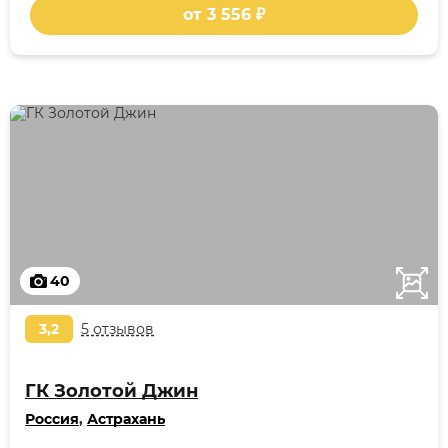
от 3 556 ₽
40
3,2
5 отзывов
ГК Золотой Джин
Россия
,
Астрахань