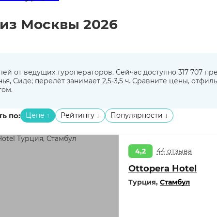
 из Москвы 2026
блей от ведущих туроператоров. Сейчас доступно 317 707 п
ья, Сиде; перелёт занимает 2,5-3,5 ч. Сравните цены, отфи
том.
ь по:
Цене
Рейтингу
Популярности
↑
↓
↓
4,2
44 отзыва
Ottopera Hotel
Турция,
Стамбул