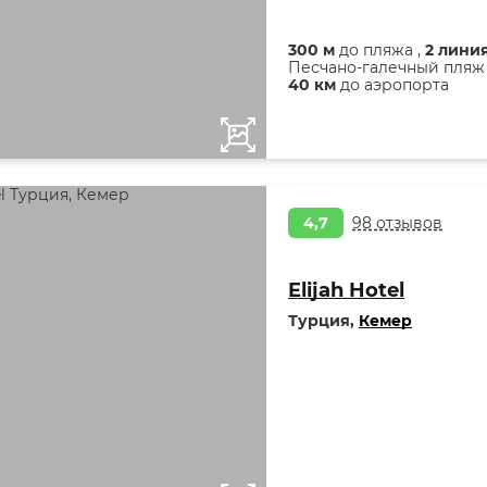
300 м
до пляжа ,
2 лини
Песчано-галечный пляж
40 км
до аэропорта
4,7
98 отзывов
Elijah Hotel
Турция,
Кемер