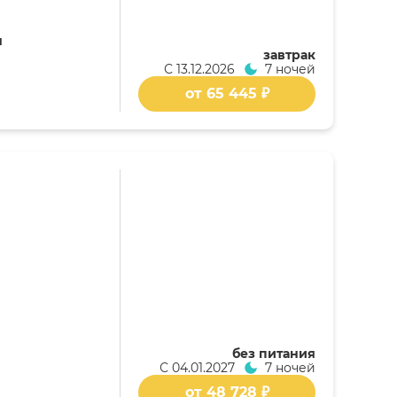
я
завтрак
С
13.12.2026
7 ночей
от 65 445 ₽
без питания
С
04.01.2027
7 ночей
от 48 728 ₽