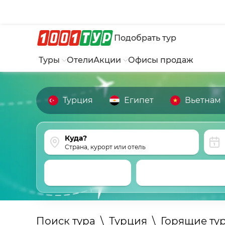
Подобрать тур
Туры
Отели
Акции
Офисы продаж
Турция
Египет
Вьетнам
Страна, курорт или отель
Поиск тура
\
Турция
\
Горящие ту