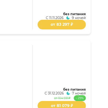
без питания
С
11.11.2026
9 ночей
от 83 297 ₽
без питания
С
31.12.2026
7 ночей
от 104 591 ₽
- 29%
от 81 079 ₽