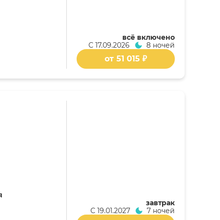
всё включено
С
17.09.2026
8 ночей
от 51 015 ₽
я
завтрак
С
19.01.2027
7 ночей