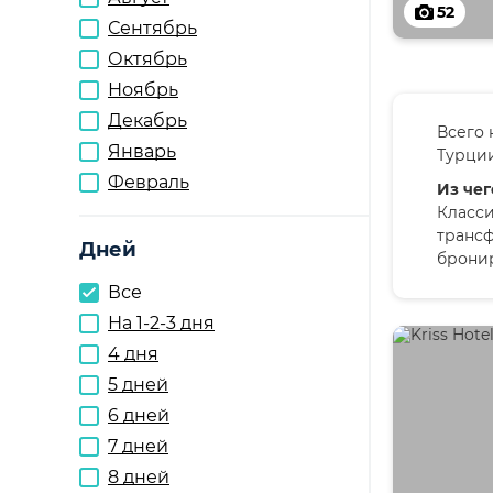
52
Сентябрь
Октябрь
Ноябрь
Декабрь
Всего 
Январь
Турции
Февраль
Из чег
Класси
трансф
Дней
бронир
Все
На 1-2-3 дня
4 дня
5 дней
6 дней
7 дней
8 дней