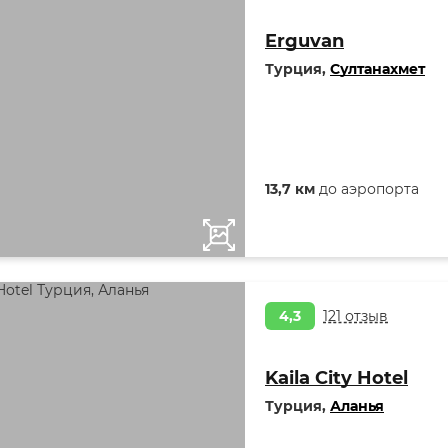
Erguvan
Турция,
Султанахмет
13,7 км
до аэропорта
4,3
121 отзыв
Kaila City Hotel
Турция,
Аланья