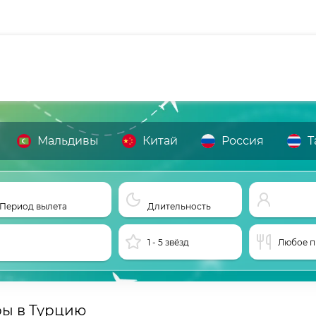
Мальдивы
Китай
Россия
Т
Период вылета
Длительность
1 - 5 звёзд
Любое п
ры в Турцию