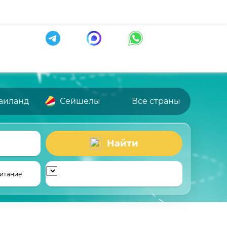
аиланд
Сейшелы
Все страны
Найти
итание