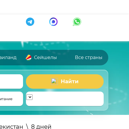
аиланд
Сейшелы
Все страны
Найти
итание
екистан
\
8 дней