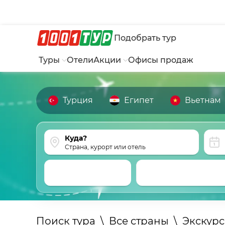
Подобрать тур
Туры
Отели
Акции
Офисы продаж
Турция
Египет
Вьетнам
Страна, курорт или отель
Поиск тура
\
Все страны
\
Экскур