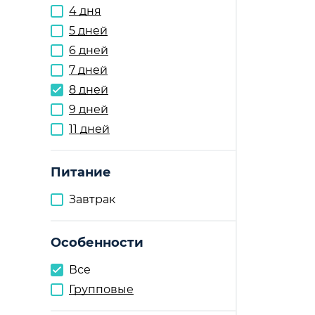
4 дня
5 дней
6 дней
7 дней
8 дней
9 дней
11 дней
Питание
Завтрак
Особенности
Все
Групповые