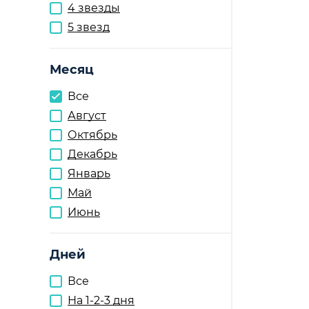
4 звезды
5 звезд
Месяц
Все
Август
Октябрь
Декабрь
Январь
Май
Июнь
Дней
Все
На 1-2-3 дня