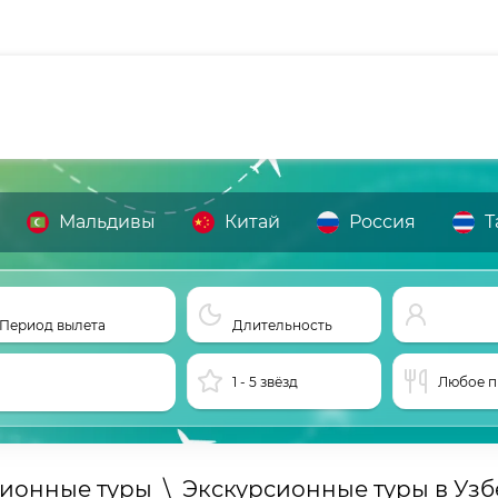
Мальдивы
Китай
Россия
Т
Период вылета
Длительность
1 - 5 звёзд
Любое п
сионные туры
\
Экскурсионные туры в Узб