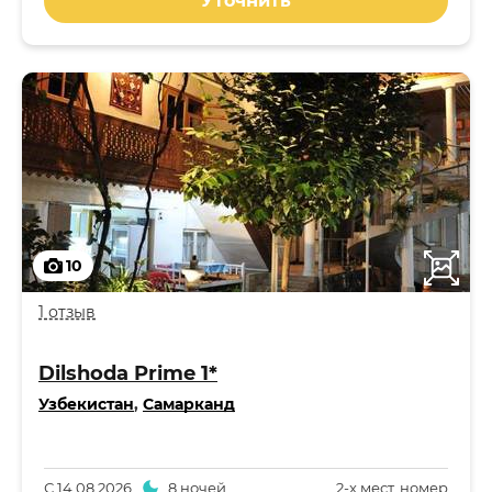
Уточнить
10
1 отзыв
Dilshoda Prime 1*
Узбекистан
,
Самарканд
С
14.08.2026
8 ночей
2-x мест. номер