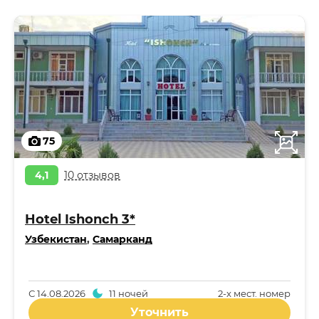
75
4,1
10 отзывов
Hotel Ishonch 3*
Узбекистан
,
Самарканд
С
14.08.2026
11 ночей
2-x мест. номер
Уточнить