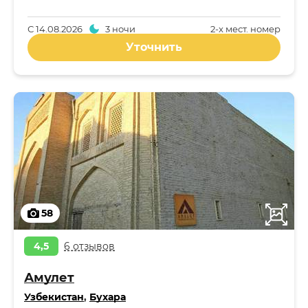
С
14.08.2026
3 ночи
2-x мест. номер
Уточнить
58
4,5
6 отзывов
Амулет
Узбекистан
,
Бухара