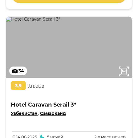
34
3,9
1 отзыв
Hotel Caravan Serail 3*
Узбекистан
,
Самарканд
С
14.08.2026
5 ночей
2-x мест. номер