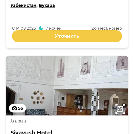
Узбекистан
,
Бухара
С
14.08.2026
7 ночей
2-x мест. номер
Уточнить
56
1 отзыв
Siyavush Hotel