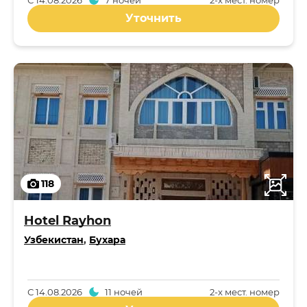
С
14.08.2026
7 ночей
2-x мест. номер
Уточнить
118
Hotel Rayhon
Узбекистан
,
Бухара
С
14.08.2026
11 ночей
2-x мест. номер