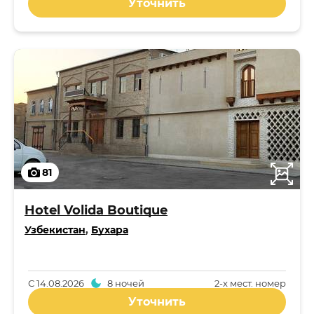
Уточнить
81
Hotel Volida Boutique
Узбекистан
,
Бухара
С
14.08.2026
8 ночей
2-x мест. номер
Уточнить