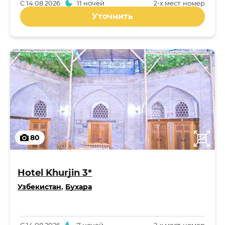
С
14.08.2026
11 ночей
2-x мест. номер
Уточнить
80
Hotel Khurjin 3*
Узбекистан
,
Бухара