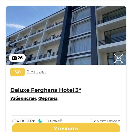
26
3,8
2 отзыва
Deluxe Ferghana Hotel 3*
Узбекистан
,
Фергана
С
14.08.2026
10 ночей
2-x мест. номер
Уточнить