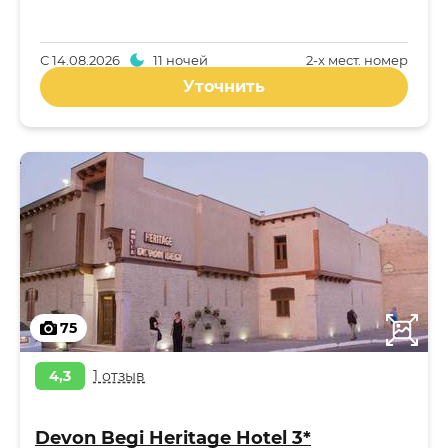
С
14.08.2026
11 ночей
2-x мест. номер
Уточнить
75
4,3
1 отзыв
Devon Begi Heritage Hotel 3*