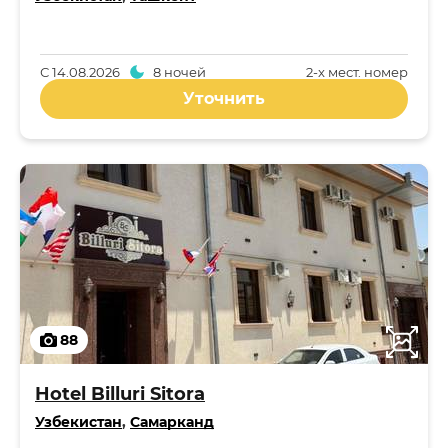
С
14.08.2026
8 ночей
2-x мест. номер
Уточнить
88
Hotel Billuri Sitora
Узбекистан
,
Самарканд