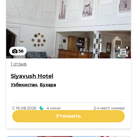
56
1 отзыв
Siyavush Hotel
Узбекистан
,
Бухара
С
16.08.2026
4 ночи
2-x мест. номер
Уточнить