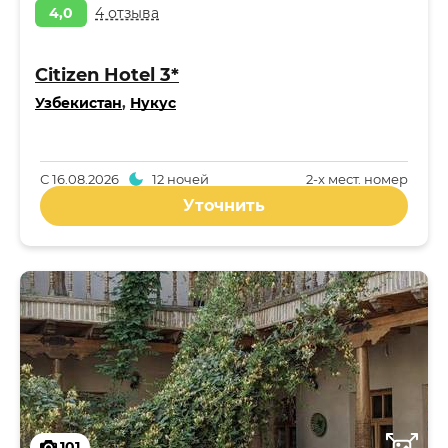
4,0
4 отзыва
Citizen Hotel 3*
Узбекистан
,
Нукус
С
16.08.2026
12 ночей
2-x мест. номер
Уточнить
101