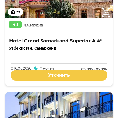
77
4,1
6 отзывов
Hotel Grand Samarkand Superior A 4*
Узбекистан
,
Самарканд
С
16.08.2026
7 ночей
2-x мест. номер
Уточнить