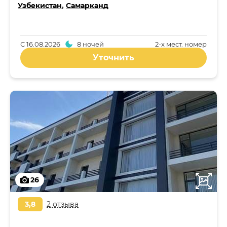
Узбекистан
,
Самарканд
С
16.08.2026
8 ночей
2-x мест. номер
Уточнить
26
3,8
2 отзыва