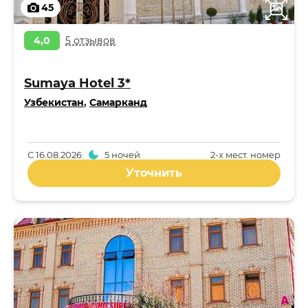
45
4,0
5 отзывов
Sumaya Hotel 3*
Узбекистан
,
Самарканд
С
16.08.2026
5 ночей
2-x мест. номер
Уточнить