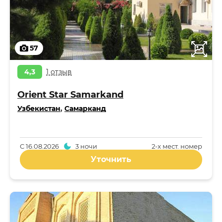
57
4,3
1 отзыв
Orient Star Samarkand
Узбекистан
,
Самарканд
С
16.08.2026
3 ночи
2-x мест. номер
Уточнить