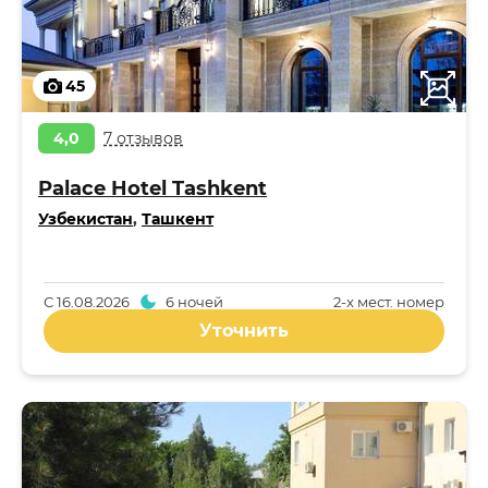
45
4,0
7 отзывов
Palace Hotel Tashkent
Узбекистан
,
Ташкент
С
16.08.2026
6 ночей
2-x мест. номер
Уточнить