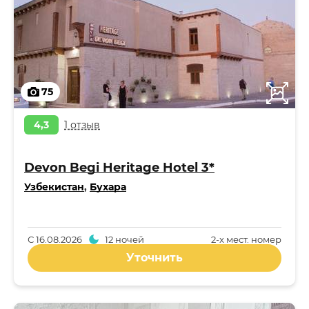
75
4,3
1 отзыв
Devon Begi Heritage Hotel 3*
Узбекистан
,
Бухара
С
16.08.2026
12 ночей
2-x мест. номер
Уточнить