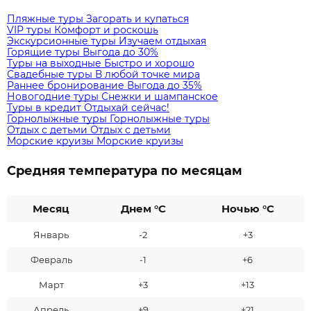
Пляжные туры
Загорать и купаться
VIP туры
Комфорт и роскошь
Экскурсионные туры
Изучаем отдыхая
Горящие туры
Выгода до 30%
Туры на выходные
Быстро и хорошо
Свадебные туры
В любой точке мира
Раннее бронирование
Выгода до 35%
Новогодние туры
Снежки и шампанское
Туры в кредит
Отдыхай сейчас!
Горнолыжные туры
Горнолыжные туры
Отдых с детьми
Отдых с детьми
Морские круизы
Морские круизы
Средняя температура по месяцам
Месяц
Днем °C
Ночью °C
Январь
-2
+3
Февраль
-1
+6
Март
+3
+13
Апрель
+9
+21