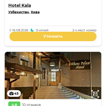
Hotel Kala
Узбекистан
,
Хива
С
16.08.2026
9 ночей
2-x мест. номер
Уточнить
45
4,6
10 отзывов