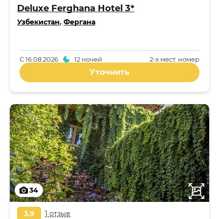
Deluxe Ferghana Hotel 3*
Узбекистан
,
Фергана
С
16.08.2026
12 ночей
2-x мест. номер
Уточнить
34
3,9
1 отзыв