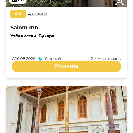
4,0
4 отзыва
Salom Inn
Узбекистан
,
Бухара
С
16.08.2026
6 ночей
2-x мест. номер
Уточнить