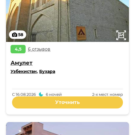
58
4,5
6 отзывов
Амулет
Узбекистан
,
Бухара
С
16.08.2026
6 ночей
2-x мест. номер
Уточнить