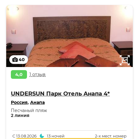
40
4,0
1 отзыв
UNDERSUN Парк Отель Анапа 4*
Россия
,
Анапа
Песчаный пляж
2 линия
С
13.08.2026
13 ночей
2-x мест. номер