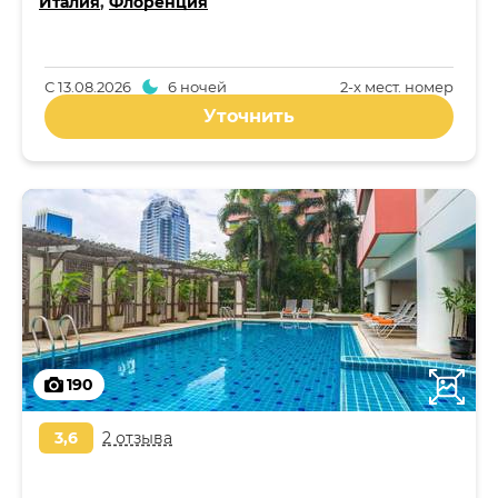
Италия
,
Флоренция
С
13.08.2026
6 ночей
2-x мест. номер
Уточнить
190
3,6
2 отзыва