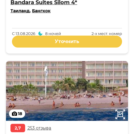
Bandara Suites Silom 4*
Таиланд
,
Бангкок
С
13.08.2026
8 ночей
2-x мест. номер
Уточнить
18
2,7
253 отзыва