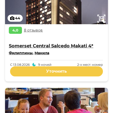
44
4,0
8 отзывов
Somerset Central Salcedo Makati 4*
Филиппины
,
Манила
С
13.08.2026
9 ночей
2-x мест. номер
Уточнить