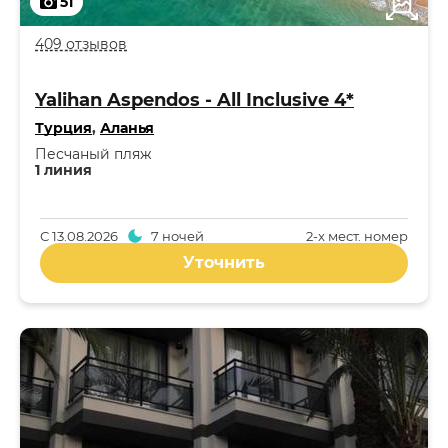
51
409 отзывов
Yalihan Aspendos - All Inclusive 4*
Турция
,
Аланья
Песчаный пляж
1 линия
С
13.08.2026
7 ночей
2-x мест. номер
Уточнить