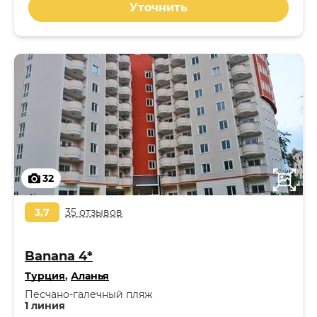
Уточнить
32
3,7
35 отзывов
Banana 4*
Турция
,
Аланья
Песчано-галечный пляж
1 линия