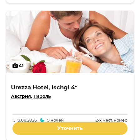
41
Urezza Hotel, Ischgl 4*
Австрия
,
Тироль
С
13.08.2026
9 ночей
2-x мест. номер
Уточнить