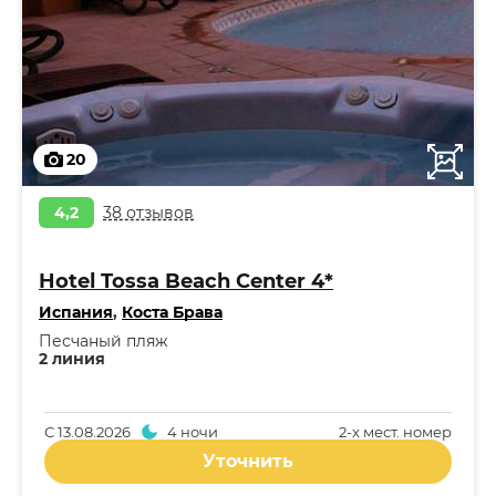
20
4,2
38 отзывов
Hotel Tossa Beach Center 4*
Испания
,
Коста Брава
Песчаный пляж
2 линия
С
13.08.2026
4 ночи
2-x мест. номер
Уточнить