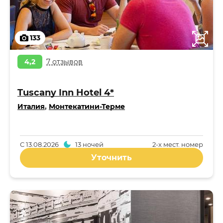
133
4,2
7 отзывов
Tuscany Inn Hotel 4*
Италия
,
Монтекатини-Терме
С
13.08.2026
13 ночей
2-x мест. номер
Уточнить