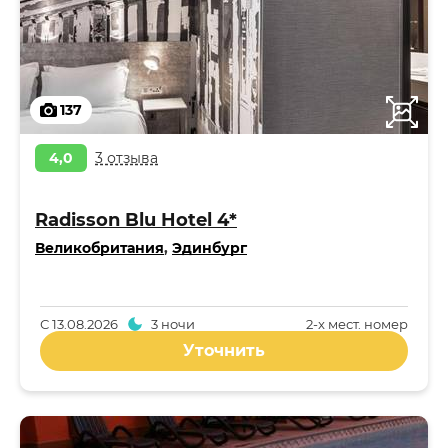
137
4,0
3 отзыва
Radisson Blu Hotel 4*
Великобритания
,
Эдинбург
С
13.08.2026
3 ночи
2-x мест. номер
Уточнить