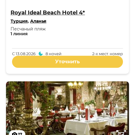
Royal Ideal Beach Hotel 4*
Турция
,
Аланья
Песчаный пляж
1 линия
С
13.08.2026
8 ночей
2-x мест. номер
Уточнить
17