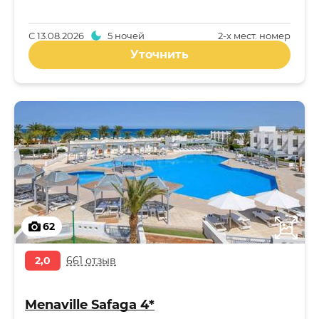
С
13.08.2026
5 ночей
2-x мест. номер
Уточнить
62
2,0
661 отзыв
Menaville Safaga 4*