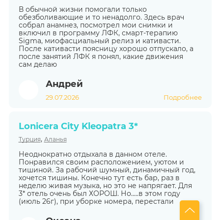
В обычной жизни помогали только
обезболивающие и то ненадолго. Здесь врач
собрал анамнез, посмотрел мои снимки и
включил в программу ЛФК, смарт-терапию
Sigma, миофасциальный релиз и кативасти.
После кативасти поясницу хорошо отпускало, а
после занятий ЛФК я понял, какие движения
сам делаю
Андрей
29.07.2026
Подробнее
Lonicera City Kleopatra 3*
,
Турция
Аланья
Неоднократно отдыхала в данном отеле.
Понравился своим расположением, уютом и
тишиной. За рабочий шумный, динамичный год,
хочется тишины. Конечно тут есть бар, раз в
неделю живая музыка, но это не напрягает. Для
3* отель очень был ХОРОШ. Но.....в этом году
(июль 26г), при уборке номера, перестали