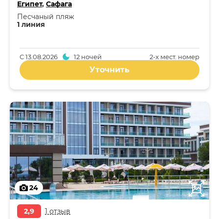
Египет
,
Сафага
Песчаный пляж
1 линия
С
13.08.2026
12 ночей
2-x мест. номер
Уточнить
24
2,9
1 отзыв