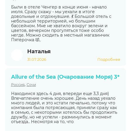
Были в отеле Ченгер в конце июня - начало
июля. Сразу скажу - мы уехали в итоге
довольные и отдохнувшие. 💃 Большой отель с
небольшой территорией, но большим
бассейном. Мне не хватило вокруг зелени и
цветов, вечерком прогуляться тоже особо
негде. Можно сходить в местный магазинчик
Пятёрочка 🤣,
Наталья
31.07.2026
Подробнее
Allure of the Sea (Очарование Моря) 3*
,
Россия
Сочи
Находимся здесь 4 дня, впереди еще 3,3 дня)
Впечатление очень хорошее. День назад уехало
много людей, и это кстати печально, потому что
компания была потрясающая, приняли сразу как
в семью, с некоторыми хотелось бы продолжить
дружбу, но не успели - разминулись в момент
отъезда.. Несмотря на то, что