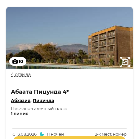
10
4 отзыва
Абаата Пицунда 4*
Абхазия
,
Пицунда
Песчано-галечный пляж
1 линия
С
13.08.2026
11 ночей
2-x мест. номер