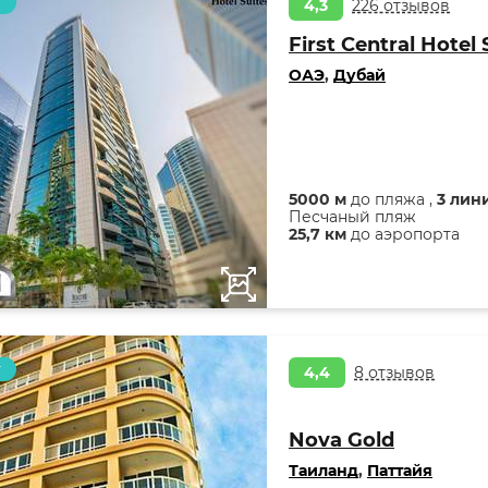
т
4,3
226 отзывов
First Central Hotel 
ОАЭ
,
Дубай
5000 м
до пляжа ,
3 лин
Песчаный пляж
25,7 км
до аэропорта
т
4,4
8 отзывов
Nova Gold
Таиланд
,
Паттайя