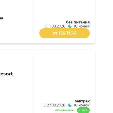
ия
без питания
С
11.08.2026
10 ночей
от 136 175 ₽
Resort
завтрак
я
С
27.08.2026
10 ночей
от 184 826 ₽
- 34%