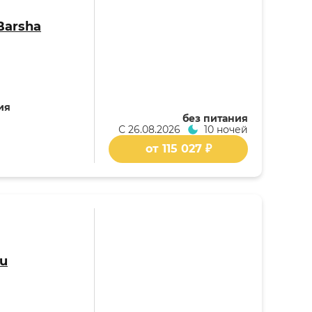
 Barsha
ия
без питания
С
26.08.2026
10 ночей
от 115 027 ₽
ku