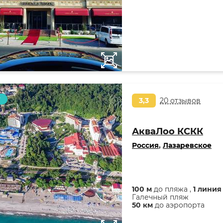
т
3,3
20 отзывов
АкваЛоо КСКК
Россия
,
Лазаревское
100 м
до пляжа ,
1 линия
Галечный пляж
50 км
до аэропорта