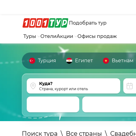
Подобрать тур
Туры
Отели
Акции
Офисы продаж
Турция
Египет
Вьетнам
Страна, курорт или отель
Поиск тура
\
Все страны
\
Свадеб