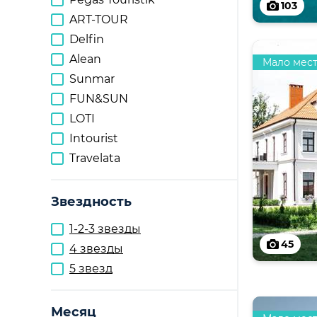
103
ART-TOUR
Delfin
Alean
Мало мес
Sunmar
FUN&SUN
LOTI
Intourist
Travelata
Звездность
1-2-3 звезды
45
4 звезды
5 звезд
Месяц