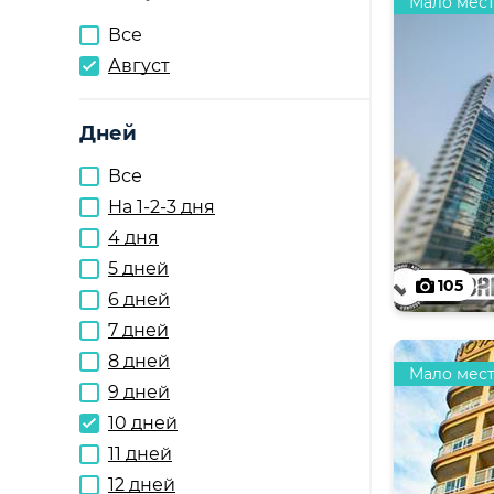
Мало мес
Все
Август
Дней
Все
На 1-2-3 дня
4 дня
5 дней
105
6 дней
7 дней
8 дней
Мало мес
9 дней
10 дней
11 дней
12 дней