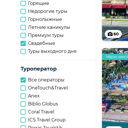
Горящие
Недорогие туры
Горнолыжные
Летние каникулы
60
Премиум туры
Свадебные
Туры выходного дня
Мало мес
Туроператор
Все операторы
OneTouch&Travel
Anex
Biblio Globus
Coral Travel
ICS Travel Group
Pegas Touristik