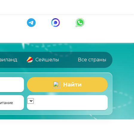
аиланд
Сейшелы
Все страны
Найти
итание