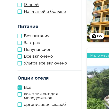
13 дней
На 14 дней и больше
Питание
Без питания
135
Завтрак
Полупансион
Мало мес
Все включено
Ультра все включено
Опции отеля
Все
комплимент для
молодоженов
организация свадеб