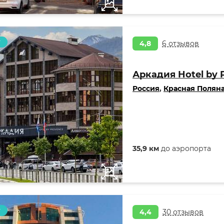
т
4,8
6 отзывов
Аркадия Hotel by 
Россия
,
Красная Полян
35,9 км
до аэропорта
т
4,4
30 отзывов