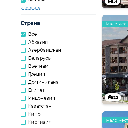
31
Изменить
Страна
Мало мес
Все
Абхазия
Азербайджан
Беларусь
Вьетнам
Греция
Доминикана
Египет
25
Индонезия
Казахстан
Кипр
Мало мес
Киргизия