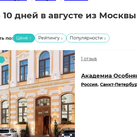
 10 дней в августе из Москвы
ь по:
Цене
Рейтингу
Популярности
↑
↓
↓
1 отзыв
т
Академиа Особня
Россия
,
Санкт-Петербу