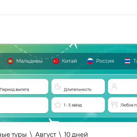
Мальдивы
Китай
Россия
Т
Период вылета
Длительность
1 - 5 звёзд
Любое п
ные туры
\
Август
\
10 дней