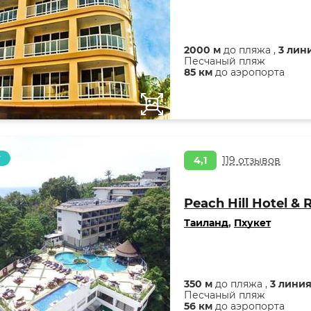
2000 м
до пляжа ,
3 лин
Песчаный пляж
85 км
до аэропорта
т
4,1
119 отзывов
Peach Hill Hotel & 
Таиланд
,
Пхукет
350 м
до пляжа ,
3 лини
Песчаный пляж
56 км
до аэропорта