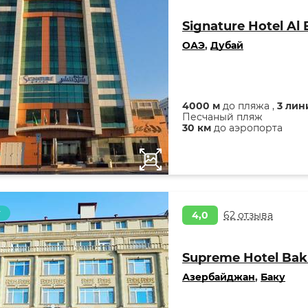
Signature Hotel Al
ОАЭ
,
Дубай
4000 м
до пляжа ,
3 лин
Песчаный пляж
30 км
до аэропорта
т
4,0
62 отзыва
Supreme Hotel Ba
Азербайджан
,
Баку