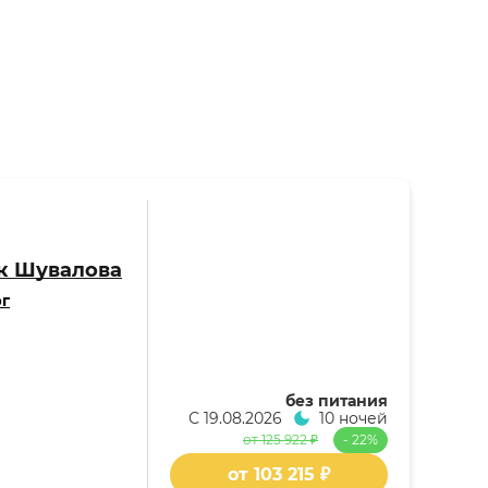
к Шувалова
рг
без питания
С
19.08.2026
10 ночей
от 125 922 ₽
- 22%
от 103 215 ₽