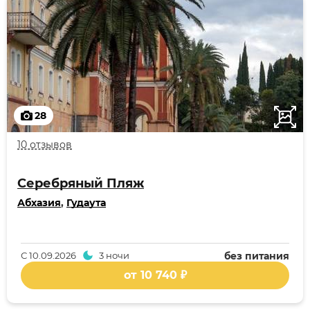
28
10 отзывов
Серебряный Пляж
Абхазия
,
Гудаута
С
10.09.2026
3 ночи
без питания
от 10 740 ₽