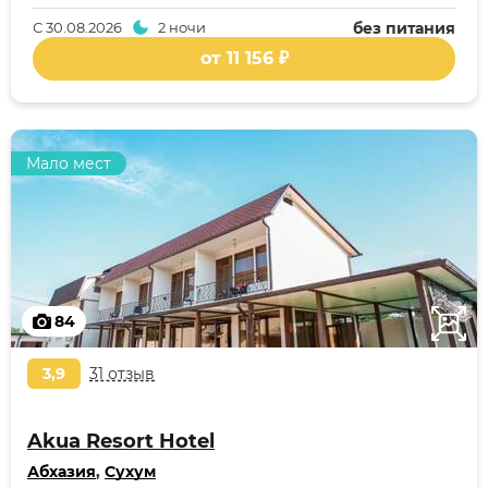
С
30.08.2026
2 ночи
без питания
от 11 156 ₽
Мало мест
84
3,9
31 отзыв
Akua Resort Hotel
Абхазия
,
Сухум