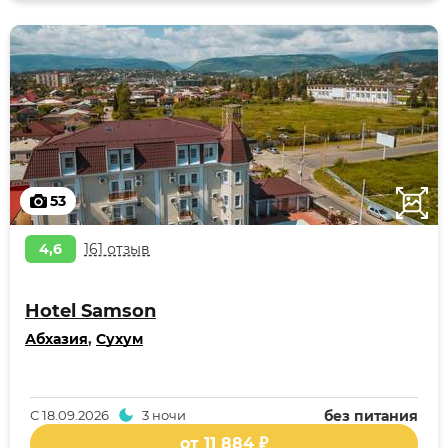
53
4,6
161 отзыв
Hotel Samson
Абхазия
,
Сухум
С
18.09.2026
3 ночи
без питания
от 11 884 ₽