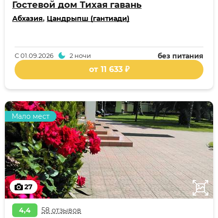
Гостевой дом Тихая гавань
Абхазия
,
Цандрыпш (гантиади)
С
01.09.2026
2 ночи
без питания
от 11 633 ₽
Мало мест
27
4,4
58 отзывов