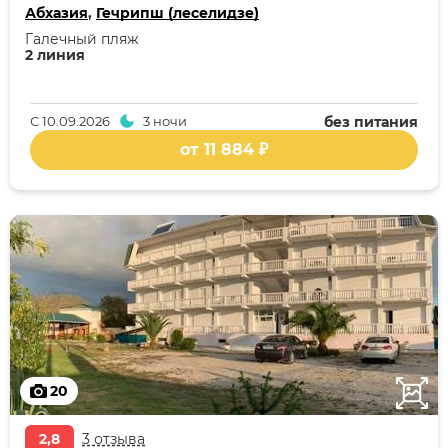
Абхазия
,
Гечрипш (леселидзе)
Галечный пляж
2 линия
С
10.09.2026
3 ночи
без питания
от 11 884 ₽
20
2,8
3 отзыва