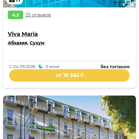
71
4,2
25 отзывов
Viva Maria
Абхазия
,
Сухум
С
04.09.2026
3 ночи
без питания
от 10 562 ₽