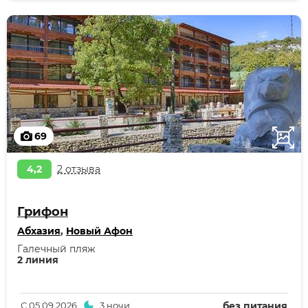
69
4,2
2 отзыва
Грифон
Абхазия
,
Новый Афон
Галечный пляж
2 линия
С
05.09.2026
3 ночи
без питания