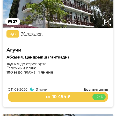
27
3,8
36 отзывов
Агучи
Абхазия
,
Цандрыпш (гантиади)
16,5 км
до аэропорта
Галечный пляж
100 м
до пляжа ,
1 линия
С
11.09.2026
3 ночи
без питания
от 10 454 ₽
- 24%