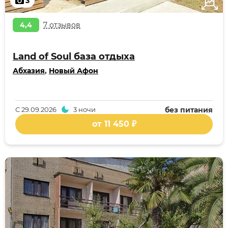
3
4,4
7 отзывов
Land of Soul база отдыха
Абхазия
,
Новый Афон
С
29.09.2026
3 ночи
без питания
от 11 450 ₽