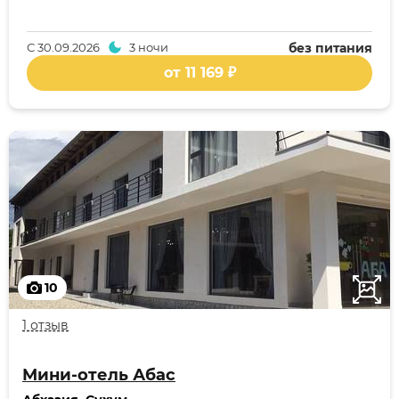
С
30.09.2026
3 ночи
без питания
от 11 169 ₽
10
1 отзыв
Мини-отель Абас