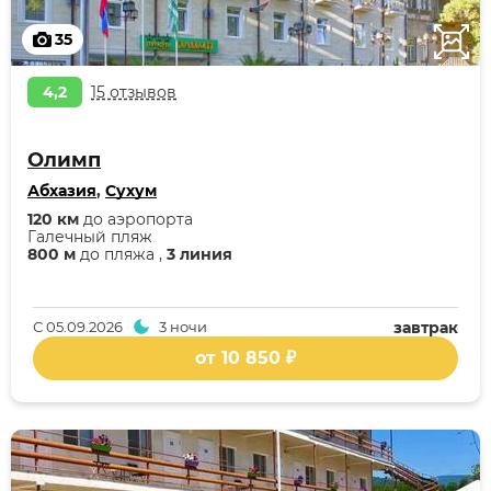
35
4,2
15 отзывов
Олимп
Абхазия
,
Сухум
120 км
до аэропорта
Галечный пляж
800 м
до пляжа ,
3 линия
С
05.09.2026
3 ночи
завтрак
от 10 850 ₽