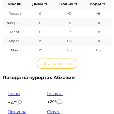
Месяц
Днем °C
Ночью °C
Воды °C
Январь
0
+3
+8
Февраль
0
+4
+8
Март
+1
+7
+8
Апрель
+5
+12
+11
Май
+9
+16
+15
Другие месяцы
Погода на курортах Абхазии
Гагры
Гудаута
+29°
+27°
Пицунда
Сухум