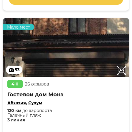
Мало мест
53
4,0
26 отзывов
Гостевои дом Монэ
Абхазия
,
Сухум
120 км
до аэропорта
Галечный пляж
3 линия