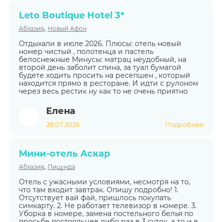
Leto Boutique Hotel 3*
,
Абхазия
Новый Афон
Отдыхали в июле 2026. Плюсы: отель новый
номер чистый , полотенца и пастель
белоснежные Минусы: матрац неудобный, на
второй день заболит спина, за туал бумагой
будете ходить просить на ресепшен , который
находится прямо в ресторане. И идти с рулоном
через весь рестик ну как то не очень приятно
Елена
28.07.2026
Подробнее
Мини-отель Аскар
,
Абхазия
Пицунда
Отель с ужасными условиями, несмотря на то,
что там входит завтрак. Опишу подробно! 1.
Отсутствует вай фай, пришлось покупать
симкарту. 2. Не работает телевизор в номере. 3.
Уборка в номере, замена постельного белья по
просьбе постояльцев либо раз в 3 суток, а то и в