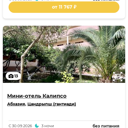
от 11 767 ₽
13
Мини-отель Калипсо
Абхазия
,
Цандрыпш (гантиади)
С
30.09.2026
3 ночи
без питания