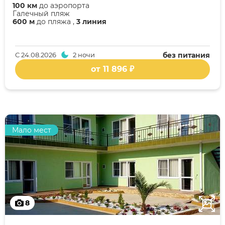
100 км
до аэропорта
Галечный пляж
600 м
до пляжа ,
3 линия
С
24.08.2026
2 ночи
без питания
от 11 896 ₽
Мало мест
8