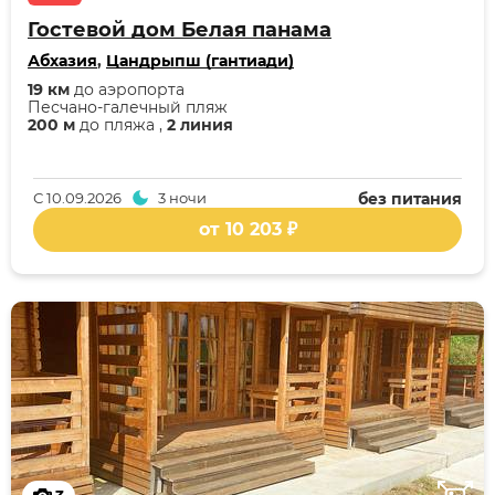
Гостевой дом Белая панама
Абхазия
,
Цандрыпш (гантиади)
19 км
до аэропорта
Песчано-галечный пляж
200 м
до пляжа ,
2 линия
С
10.09.2026
3 ночи
без питания
от 10 203 ₽