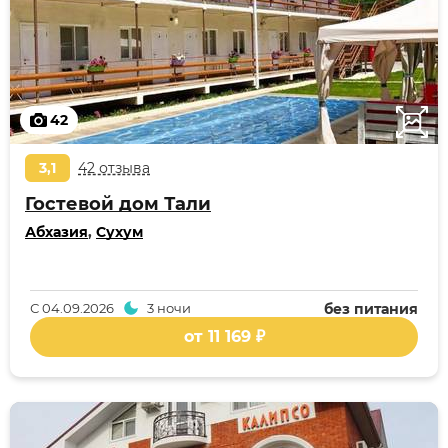
42
3,1
42 отзыва
Гостевой дом Тали
Абхазия
,
Сухум
С
04.09.2026
3 ночи
без питания
от 11 169 ₽