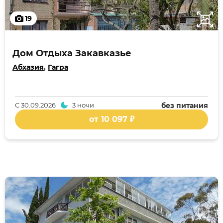
19
Дом Отдыха Закавказье
Абхазия
,
Гагра
С
30.09.2026
3 ночи
без питания
от 10 097 ₽