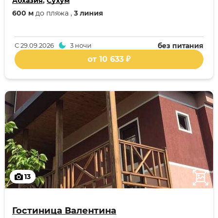
Абхазия
,
Сухум
600 м
до пляжа ,
3 линия
С
29.09.2026
3 ночи
без питания
от 10 633 ₽
13
Гостиница Валентина