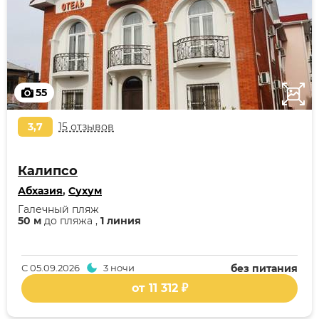
55
3,7
15 отзывов
Калипсо
Абхазия
,
Сухум
Галечный пляж
50 м
до пляжа ,
1 линия
С
05.09.2026
3 ночи
без питания
от 11 312 ₽