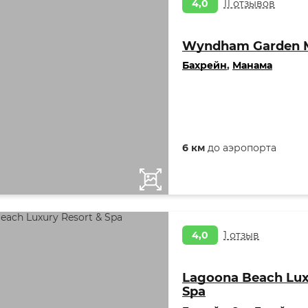
4,0
11 отзывов
Wyndham Garden
Бахрейн
,
Манама
6 км
до аэропорта
4,0
1 отзыв
Lagoona Beach Lux
Spa