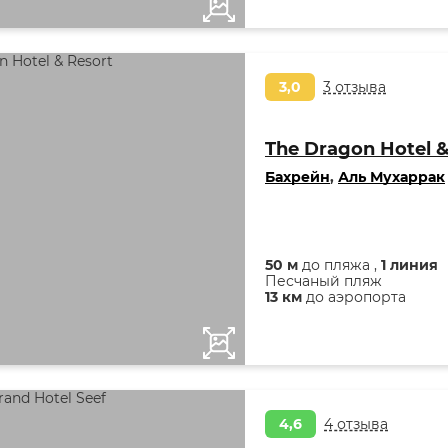
3,0
3 отзыва
The Dragon Hotel &
Бахрейн
,
Аль Мухаррак
50 м
до пляжа ,
1 линия
Песчаный пляж
13 км
до аэропорта
4,6
4 отзыва