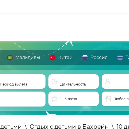
Мальдивы
Китай
Россия
Т
Период вылета
Длительность
1 - 5 звёзд
Любое п
 детьми
\
Отдых с детьми в Бахрейн
\
10 