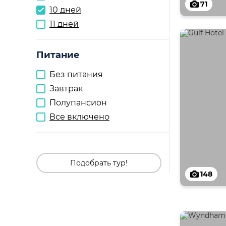
71
10 дней
11 дней
Питание
Без питания
Завтрак
Полупансион
Все включено
Подобрать тур!
148