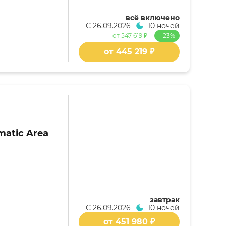
всё включено
С
26.09.2026
10 ночей
от 547 619 ₽
- 23%
от 445 219 ₽
matic Area
завтрак
С
26.09.2026
10 ночей
от 451 980 ₽