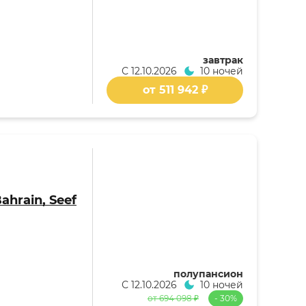
завтрак
С
12.10.2026
10 ночей
от 511 942 ₽
Bahrain, Seef
полупансион
С
12.10.2026
10 ночей
от 694 098 ₽
- 30%