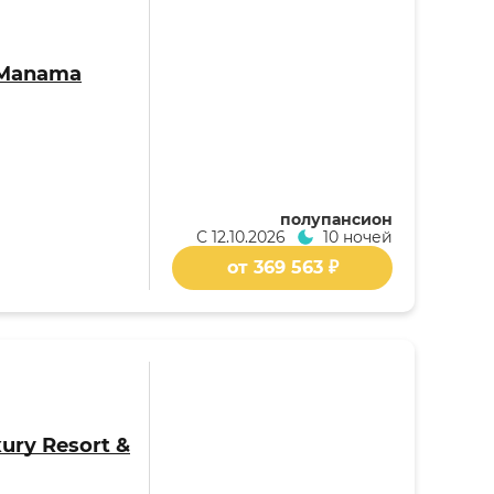
 Manama
полупансион
С
12.10.2026
10 ночей
от 369 563 ₽
ury Resort &