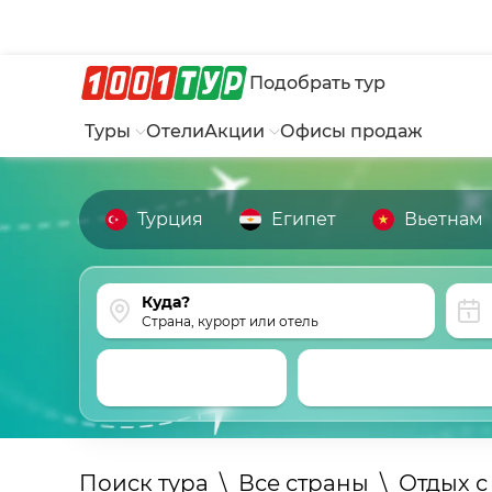
Подобрать тур
Туры
Отели
Акции
Офисы продаж
Турция
Египет
Вьетнам
Страна, курорт или отель
Поиск тура
\
Все страны
\
Отдых с