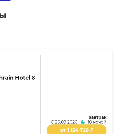
вы
hrain Hotel &
завтрак
С
26.09.2026
10 ночей
от 1 134 728 ₽