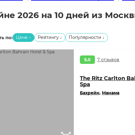
йне 2026 на 10 дней из Моск
ь по:
Цене
Рейтингу
Популярности
↑
↓
↓
5,0
7 отзывов
The Ritz Carlton Ba
Spa
Бахрейн
,
Манама