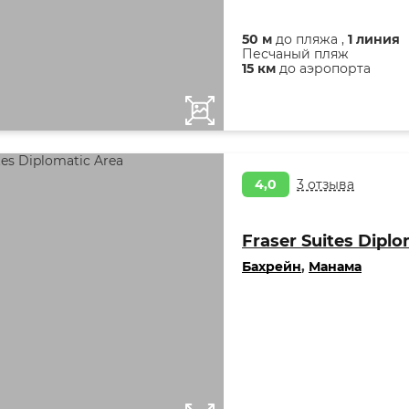
50 м
до пляжа ,
1 линия
Песчаный пляж
15 км
до аэропорта
4,0
3 отзыва
Fraser Suites Diplo
Бахрейн
,
Манама