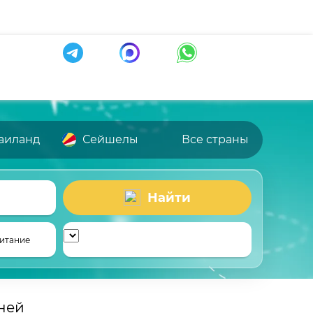
аиланд
Сейшелы
Все страны
Найти
итание
дней