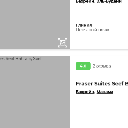
Бахрейн
,
Эль-Будайи
1 линия
Песчаный пляж
4,0
2 отзыва
Fraser Suites Seef 
Бахрейн
,
Манама