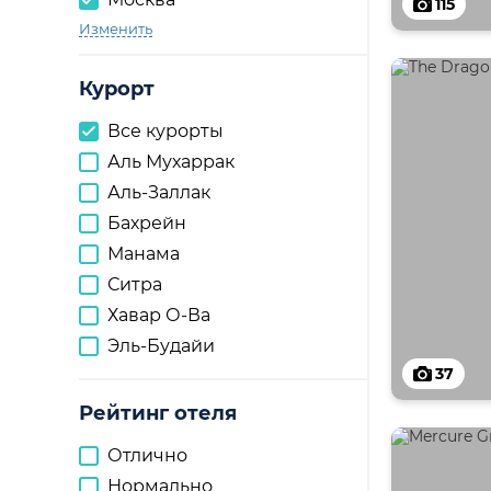
115
Изменить
Курорт
Все курорты
Аль Мухаррак
Аль-Заллак
Бахрейн
Манама
Ситра
Хавар О-Ва
Эль-Будайи
37
Рейтинг отеля
Отлично
Нормально