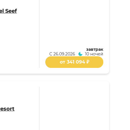
l Seef
завтрак
С
26.09.2026
10 ночей
от 341 094 ₽
Resort