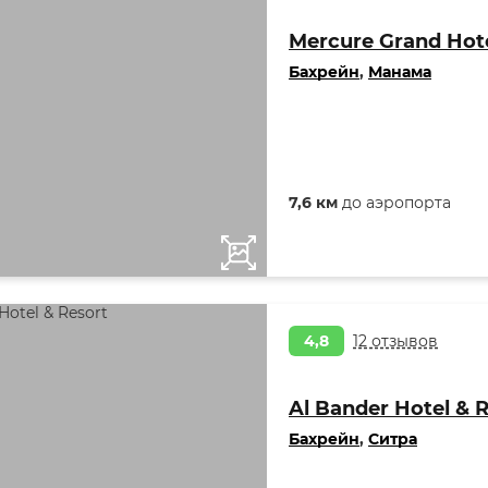
Mercure Grand Hote
Бахрейн
,
Манама
7,6 км
до аэропорта
4,8
12 отзывов
Al Bander Hotel & 
Бахрейн
,
Ситра