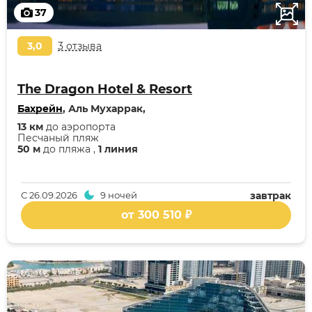
37
3,0
3 отзыва
The Dragon Hotel & Resort
Бахрейн
, Аль Мухаррак,
13 км
до аэропорта
Песчаный пляж
50 м
до пляжа ,
1 линия
С
26.09.2026
9 ночей
завтрак
от 300 510 ₽