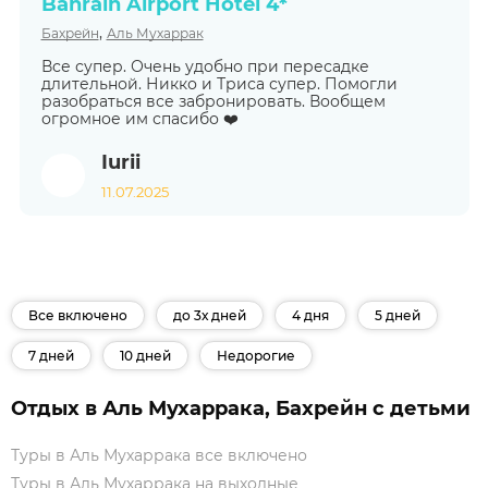
Bahrain Airport Hotel 4*
,
Бахрейн
Аль Мухаррак
Все супер. Очень удобно при пересадке
длительной. Никко и Триса супер. Помогли
разобраться все забронировать. Вообщем
огромное им спасибо ❤️
Iurii
11.07.2025
Все включено
до 3х дней
4 дня
5 дней
7 дней
10 дней
Недорогие
Отдых в Аль Мухаррака, Бахрейн с детьми
Туры в Аль Мухаррака все включено
Туры в Аль Мухаррака на выходные