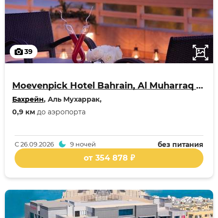
39
Moevenpick Hotel Bahrain, Al Muharraq /Manama
Бахрейн
, Аль Мухаррак,
0,9 км
до аэропорта
С
26.09.2026
9 ночей
без питания
от 354 878 ₽