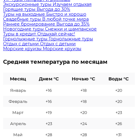
Экскурсионные туры
Изучаем отдыхая
Горящие туры
Выгода до 30%
Туры на выходные
Быстро и хорошо
Свадебные туры
В любой точке мира
Раннее бронирование
Выгода до 35%
Новогодние туры
Снежки и шампанское
Туры в кредит
Отдыхай сейчас!
Горнолыжные туры
Горнолыжные туры
Отдых с детьми
Отдых с детьми
Морские круизы
Морские круизы
Средняя температура по месяцам
Месяц
Днем °C
Ночью °C
Воды °C
Январь
+16
+18
+20
Февраль
+16
+18
+20
Март
+19
+20
+23
Апрель
+23
+24
+26
Май
+28
+28
+31