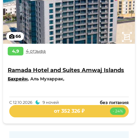
66
4,9
4 отзыва
Ramada Hotel and Suites Amwaj Islands
Бахрейн
, Аль Мухаррак,
С
12.10.2026
9 ночей
без питания
от 352 326 ₽
- 24%