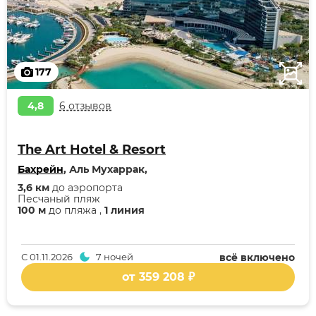
177
4,8
6 отзывов
The Art Hotel & Resort
Бахрейн
, Аль Мухаррак,
3,6 км
до аэропорта
Песчаный пляж
100 м
до пляжа ,
1 линия
С
01.11.2026
7 ночей
всё включено
от 359 208 ₽