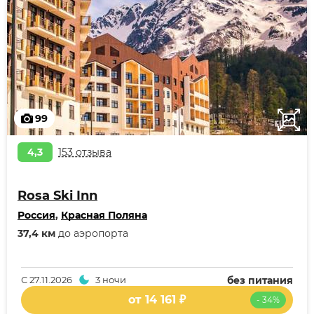
99
4,3
153 отзыва
Rosa Ski Inn
Россия
,
Красная Поляна
37,4 км
до аэропорта
С
27.11.2026
3 ночи
без питания
от 14 161 ₽
- 34%