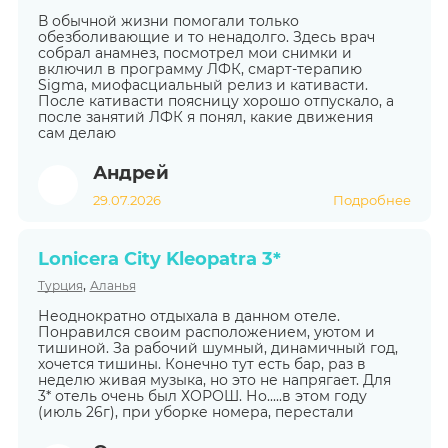
В обычной жизни помогали только
обезболивающие и то ненадолго. Здесь врач
собрал анамнез, посмотрел мои снимки и
включил в программу ЛФК, смарт-терапию
Sigma, миофасциальный релиз и кативасти.
После кативасти поясницу хорошо отпускало, а
после занятий ЛФК я понял, какие движения
сам делаю
Андрей
29.07.2026
Подробнее
Lonicera City Kleopatra 3*
,
Турция
Аланья
Неоднократно отдыхала в данном отеле.
Понравился своим расположением, уютом и
тишиной. За рабочий шумный, динамичный год,
хочется тишины. Конечно тут есть бар, раз в
неделю живая музыка, но это не напрягает. Для
3* отель очень был ХОРОШ. Но.....в этом году
(июль 26г), при уборке номера, перестали