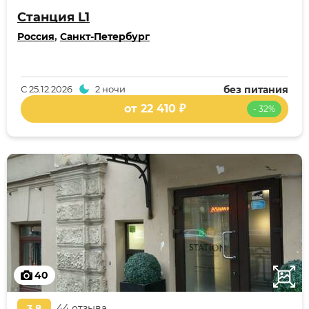
Станция L1
Россия
,
Санкт-Петербург
С
25.12.2026
2 ночи
без питания
от 22 410 ₽
- 32%
40
3,8
44 отзыва