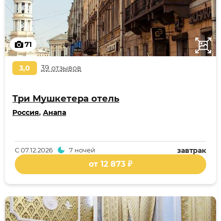
71
3,0
39 отзывов
Три Мушкетера отель
Россия
,
Анапа
С
07.12.2026
7 ночей
завтрак
от 12 873 ₽