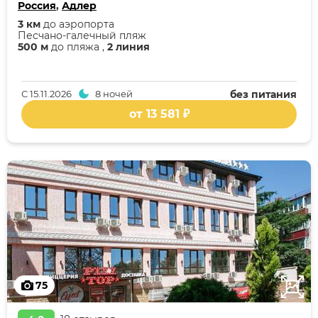
Россия
,
Адлер
3 км
до аэропорта
Песчано-галечный пляж
500 м
до пляжа ,
2 линия
С
15.11.2026
8 ночей
без питания
от 13 581 ₽
75