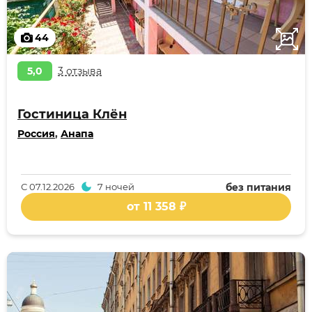
44
5,0
3 отзыва
Гостиница Клён
Россия
,
Анапа
С
07.12.2026
7 ночей
без питания
от 11 358 ₽