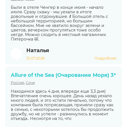
Были в отеле Ченгер в конце июня - начало
июля. Сразу скажу - мы уехали в итоге
довольные и отдохнувшие. 💃 Большой отель с
небольшой территорией, но большим
бассейном. Мне не хватило вокруг зелени и
цветов, вечерком прогуляться тоже особо
негде. Можно сходить в местный магазинчик
Пятёрочка 🤣,
Наталья
31.07.2026
Подробнее
Allure of the Sea (Очарование Моря) 3*
,
Россия
Сочи
Находимся здесь 4 дня, впереди еще 3,3 дня)
Впечатление очень хорошее. День назад уехало
много людей, и это кстати печально, потому что
компания была потрясающая, приняли сразу как
в семью, с некоторыми хотелось бы продолжить
дружбу, но не успели - разминулись в момент
отъезда.. Несмотря на то, что