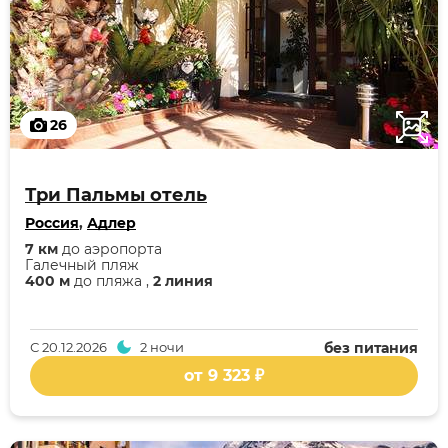
26
Три Пальмы отель
Россия
,
Адлер
7 км
до аэропорта
Галечный пляж
400 м
до пляжа ,
2 линия
С
20.12.2026
2 ночи
без питания
от 9 323 ₽