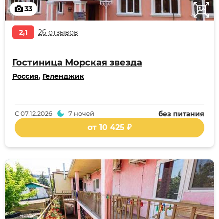
33
2,1
26 отзывов
Гостиница Морская звезда
Россия
,
Геленджик
С
07.12.2026
7 ночей
без питания
от 10 425 ₽