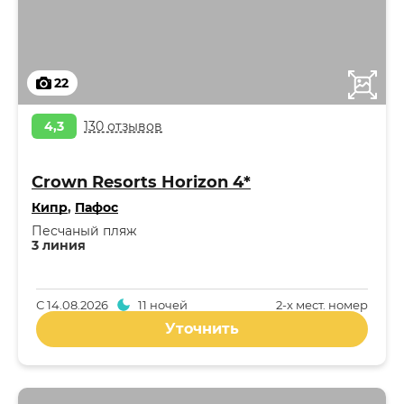
22
4,3
130 отзывов
Crown Resorts Horizon 4*
Кипр
,
Пафос
Песчаный пляж
3 линия
С
14.08.2026
11 ночей
2-x мест. номер
Уточнить