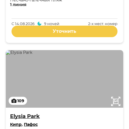
Песчано-галечный пляж
1 линия
С
14.08.2026
9 ночей
2-x мест. номер
Уточнить
109
Elysia Park
Кипр
,
Пафос