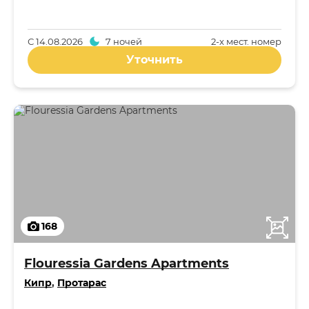
С
14.08.2026
7 ночей
2-x мест. номер
Уточнить
168
Flouressia Gardens Apartments
Кипр
,
Протарас