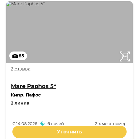
85
2 отзыва
Mare Paphos 5*
Кипр
,
Пафос
2 линия
С
14.08.2026
6 ночей
2-x мест. номер
Уточнить