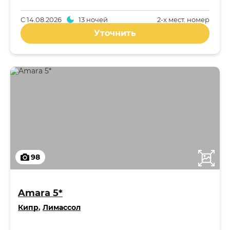
С
14.08.2026
13 ночей
2-x мест. номер
Уточнить
98
Amara 5*
Кипр
,
Лимассол