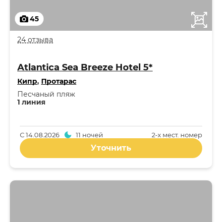
45
24 отзыва
Atlantica Sea Breeze Hotel 5*
Кипр
,
Протарас
Песчаный пляж
1 линия
С
14.08.2026
11 ночей
2-x мест. номер
Уточнить