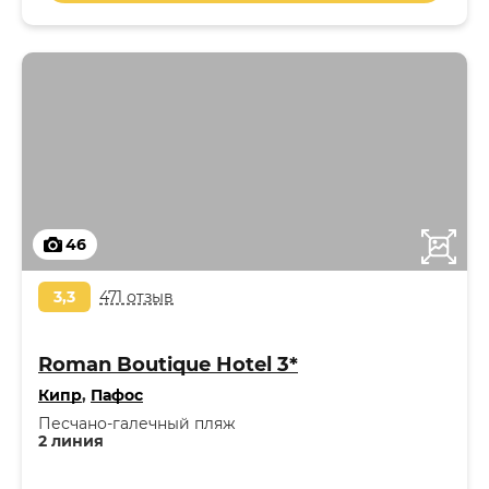
46
3,3
471 отзыв
Roman Boutique Hotel 3*
Кипр
,
Пафос
Песчано-галечный пляж
2 линия