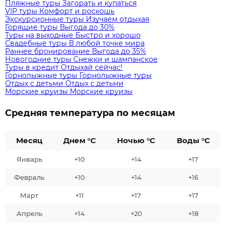
Пляжные туры
Загорать и купаться
VIP туры
Комфорт и роскошь
Экскурсионные туры
Изучаем отдыхая
Горящие туры
Выгода до 30%
Туры на выходные
Быстро и хорошо
Свадебные туры
В любой точке мира
Раннее бронирование
Выгода до 35%
Новогодние туры
Снежки и шампанское
Туры в кредит
Отдыхай сейчас!
Горнолыжные туры
Горнолыжные туры
Отдых с детьми
Отдых с детьми
Морские круизы
Морские круизы
Средняя температура по месяцам
Месяц
Днем °C
Ночью °C
Воды °C
Январь
+10
+14
+17
Февраль
+10
+14
+16
Март
+11
+17
+17
Апрель
+14
+20
+18