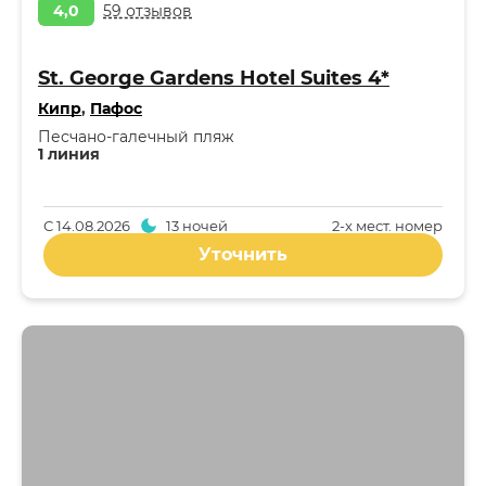
4,0
59 отзывов
St. George Gardens Hotel Suites 4*
Кипр
,
Пафос
Песчано-галечный пляж
1 линия
С
14.08.2026
13 ночей
2-x мест. номер
Уточнить