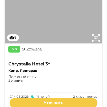
7
5,0
50 отзывов
Chrystalla Hotel 3*
Кипр
,
Протарас
Песчаный пляж
2 линия
С
14.08.2026
11 ночей
2-x мест. номер
Уточнить