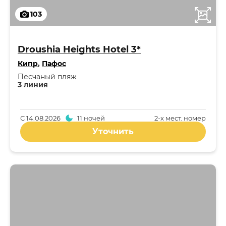
103
Droushia Heights Hotel 3*
Кипр
,
Пафос
Песчаный пляж
3 линия
С
14.08.2026
11 ночей
2-x мест. номер
Уточнить