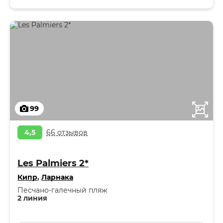
99
4,5
66 отзывов
Les Palmiers 2*
Кипр
,
Ларнака
Песчано-галечный пляж
2 линия