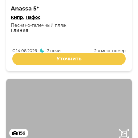
Anassa 5*
Кипр
,
Пафос
Песчано-галечный пляж
1 линия
С
14.08.2026
3 ночи
2-x мест. номер
Уточнить
156