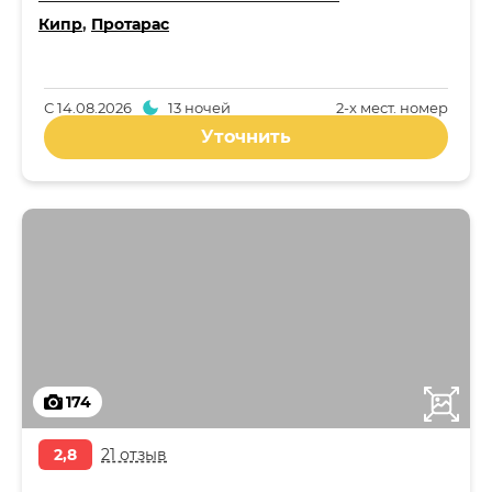
Кипр
,
Протарас
С
14.08.2026
13 ночей
2-x мест. номер
Уточнить
174
2,8
21 отзыв