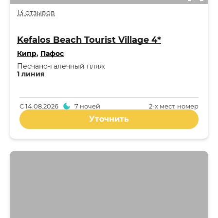
13 отзывов
Kefalos Beach Tourist Village 4*
Кипр
,
Пафос
Песчано-галечный пляж
1 линия
С
14.08.2026
7 ночей
2-x мест. номер
Уточнить