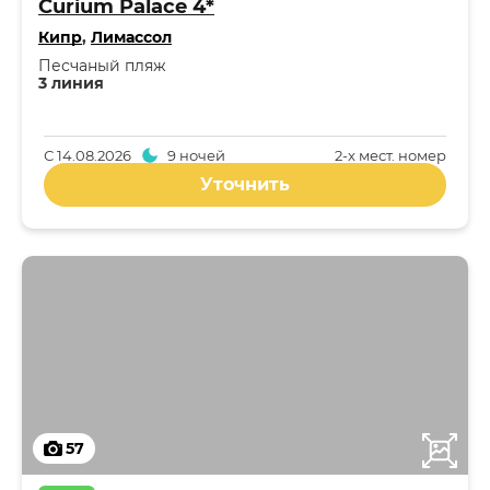
Curium Palace 4*
Кипр
,
Лимассол
Песчаный пляж
3 линия
С
14.08.2026
9 ночей
2-x мест. номер
Уточнить
57