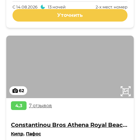
С
14.08.2026
13 ночей
2-x мест. номер
Уточнить
62
4,3
7 отзывов
Constantinou Bros Athena Royal Beach Hotel 4*
Кипр
,
Пафос