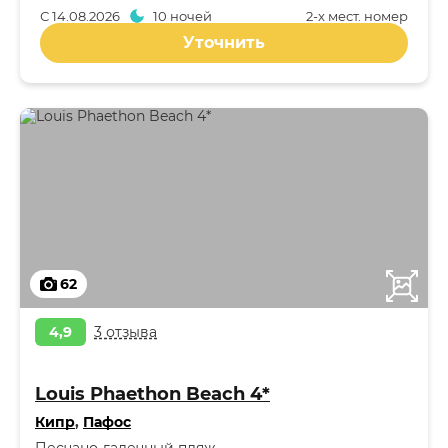
С
14.08.2026
10 ночей
2-x мест. номер
Уточнить
62
4,9
3 отзыва
Louis Phaethon Beach 4*
Кипр
,
Пафос